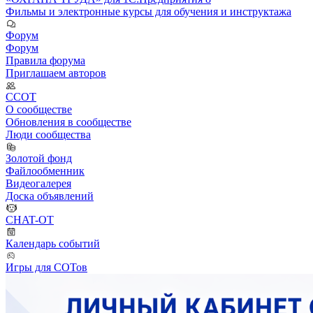
Фильмы и электронные курсы для обучения и инструктажа
Форум
Форум
Правила форума
Приглашаем авторов
ССОТ
О сообществе
Обновления в сообществе
Люди сообщества
Золотой фонд
Файлообменник
Видеогалерея
Доска объявлений
CHAT-OT
Календарь событий
Игры для СОТов