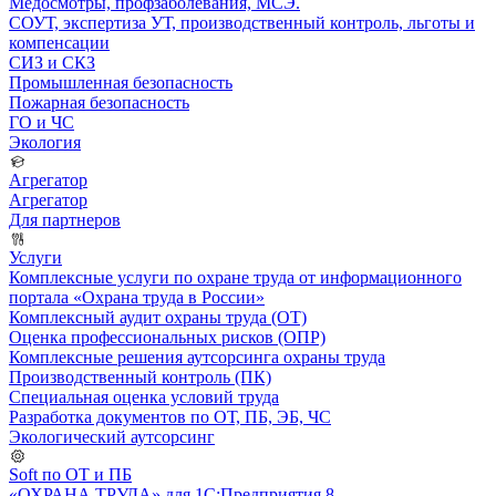
Медосмотры, профзаболевания, МСЭ.
СОУТ, экспертиза УТ, производственный контроль, льготы и
компенсации
СИЗ и СКЗ
Промышленная безопасность
Пожарная безопасность
ГО и ЧС
Экология
Агрегатор
Агрегатор
Для партнеров
Услуги
Комплексные услуги по охране труда от информационного
портала «Охрана труда в России»
Комплексный аудит охраны труда (ОТ)
Оценка профессиональных рисков (ОПР)
Комплексные решения аутсорсинга охраны труда
Производственный контроль (ПК)
Специальная оценка условий труда
Разработка документов по ОТ, ПБ, ЭБ, ЧС
Экологический аутсорсинг
Soft по ОТ и ПБ
«ОХРАНА ТРУДА» для 1С:Предприятия 8