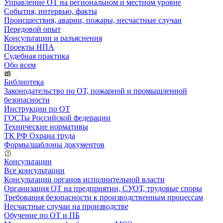
Управление ОТ на региональном и местном уровне
События, интервью, факты
Происшествия, аварии, пожары, несчастные случаи
Передовой опыт
Консультации и разъяснения
Проекты НПА
Судебная практика
Обо всем
Библиотека
Законодательство по ОТ, пожарной и промышленной
безопасности
Инструкции по ОТ
ГОСТы Российской федерации
Технические нормативы
ТК РФ Охрана труда
Формы/шаблоны документов
Консультации
Все консультации
Консультации органов исполнительной власти
Организация ОТ на предприятии, СУОТ, трудовые споры
Требования безопасности к производственным процессам
Несчастные случаи на производстве
Обучение по ОТ и ПБ