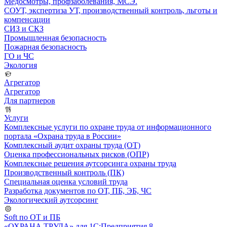
Медосмотры, профзаболевания, МСЭ.
СОУТ, экспертиза УТ, производственный контроль, льготы и
компенсации
СИЗ и СКЗ
Промышленная безопасность
Пожарная безопасность
ГО и ЧС
Экология
Агрегатор
Агрегатор
Для партнеров
Услуги
Комплексные услуги по охране труда от информационного
портала «Охрана труда в России»
Комплексный аудит охраны труда (ОТ)
Оценка профессиональных рисков (ОПР)
Комплексные решения аутсорсинга охраны труда
Производственный контроль (ПК)
Специальная оценка условий труда
Разработка документов по ОТ, ПБ, ЭБ, ЧС
Экологический аутсорсинг
Soft по ОТ и ПБ
«ОХРАНА ТРУДА» для 1С:Предприятия 8