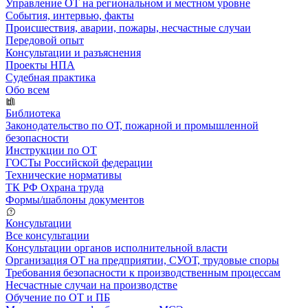
Управление ОТ на региональном и местном уровне
События, интервью, факты
Происшествия, аварии, пожары, несчастные случаи
Передовой опыт
Консультации и разъяснения
Проекты НПА
Судебная практика
Обо всем
Библиотека
Законодательство по ОТ, пожарной и промышленной
безопасности
Инструкции по ОТ
ГОСТы Российской федерации
Технические нормативы
ТК РФ Охрана труда
Формы/шаблоны документов
Консультации
Все консультации
Консультации органов исполнительной власти
Организация ОТ на предприятии, СУОТ, трудовые споры
Требования безопасности к производственным процессам
Несчастные случаи на производстве
Обучение по ОТ и ПБ