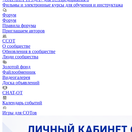
Фильмы и электронные курсы для обучения и инструктажа
Форум
Форум
Правила форума
Приглашаем авторов
ССОТ
О сообществе
Обновления в сообществе
Люди сообщества
Золотой фонд
Файлообменник
Видеогалерея
Доска объявлений
CHAT-OT
Календарь событий
Игры для СОТов