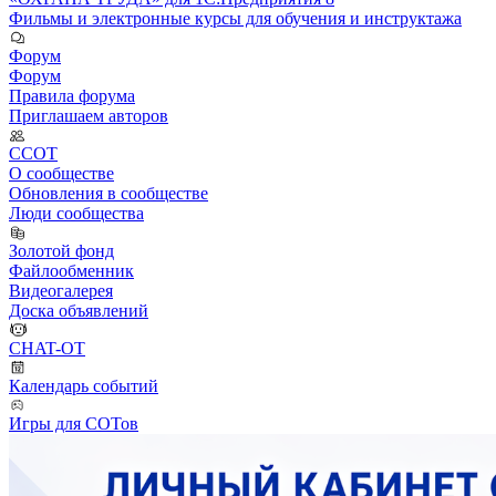
Фильмы и электронные курсы для обучения и инструктажа
Форум
Форум
Правила форума
Приглашаем авторов
ССОТ
О сообществе
Обновления в сообществе
Люди сообщества
Золотой фонд
Файлообменник
Видеогалерея
Доска объявлений
CHAT-OT
Календарь событий
Игры для СОТов