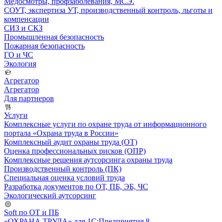
Медосмотры, профзаболевания, МСЭ.
СОУТ, экспертиза УТ, производственный контроль, льготы и
компенсации
СИЗ и СКЗ
Промышленная безопасность
Пожарная безопасность
ГО и ЧС
Экология
Агрегатор
Агрегатор
Для партнеров
Услуги
Комплексные услуги по охране труда от информационного
портала «Охрана труда в России»
Комплексный аудит охраны труда (ОТ)
Оценка профессиональных рисков (ОПР)
Комплексные решения аутсорсинга охраны труда
Производственный контроль (ПК)
Специальная оценка условий труда
Разработка документов по ОТ, ПБ, ЭБ, ЧС
Экологический аутсорсинг
Soft по ОТ и ПБ
«ОХРАНА ТРУДА» для 1С:Предприятия 8