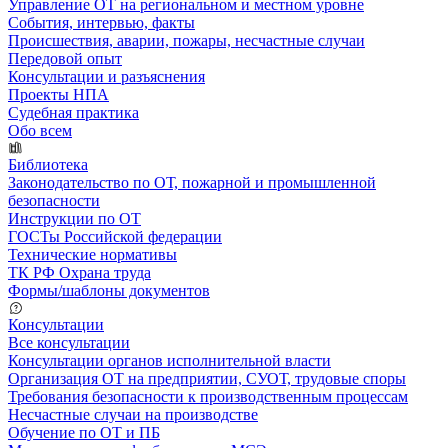
Управление ОТ на региональном и местном уровне
События, интервью, факты
Происшествия, аварии, пожары, несчастные случаи
Передовой опыт
Консультации и разъяснения
Проекты НПА
Судебная практика
Обо всем
Библиотека
Законодательство по ОТ, пожарной и промышленной
безопасности
Инструкции по ОТ
ГОСТы Российской федерации
Технические нормативы
ТК РФ Охрана труда
Формы/шаблоны документов
Консультации
Все консультации
Консультации органов исполнительной власти
Организация ОТ на предприятии, СУОТ, трудовые споры
Требования безопасности к производственным процессам
Несчастные случаи на производстве
Обучение по ОТ и ПБ