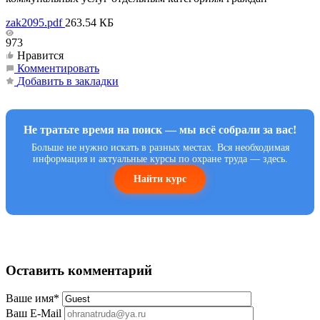
zak2095.pdf
263.54 КБ
973
Нравится
Комментировать
Добавить в закладки
Не тратьте время на поиск — мы всё собрали за вас!
Больше не нужно искать в разных местах. Вся необходимая
информация и актуальные курсы по охране труда — здесь.
Найти курс
Оставить комментарий
Ваше имя
*
Ваш E-Mail