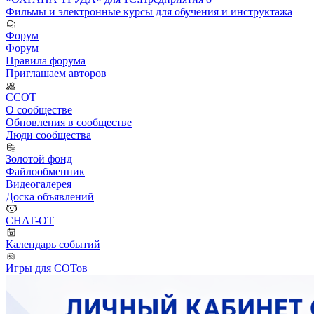
Фильмы и электронные курсы для обучения и инструктажа
Форум
Форум
Правила форума
Приглашаем авторов
ССОТ
О сообществе
Обновления в сообществе
Люди сообщества
Золотой фонд
Файлообменник
Видеогалерея
Доска объявлений
CHAT-OT
Календарь событий
Игры для СОТов