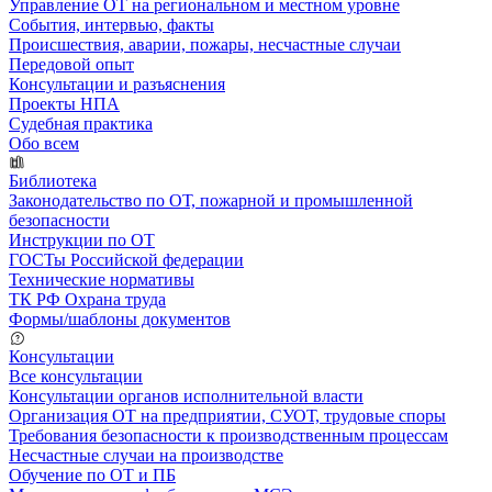
Управление ОТ на региональном и местном уровне
События, интервью, факты
Происшествия, аварии, пожары, несчастные случаи
Передовой опыт
Консультации и разъяснения
Проекты НПА
Судебная практика
Обо всем
Библиотека
Законодательство по ОТ, пожарной и промышленной
безопасности
Инструкции по ОТ
ГОСТы Российской федерации
Технические нормативы
ТК РФ Охрана труда
Формы/шаблоны документов
Консультации
Все консультации
Консультации органов исполнительной власти
Организация ОТ на предприятии, СУОТ, трудовые споры
Требования безопасности к производственным процессам
Несчастные случаи на производстве
Обучение по ОТ и ПБ