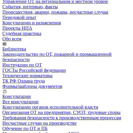
Управление ОТ на региональном и местном уровне
События, интервью, факты
Происшествия, аварии, пожары, несчастные случаи
Передовой опыт
Консультации и разъяснения
Проекты НПА
Судебная практика
Обо всем
Библиотека
Законодательство по ОТ, пожарной и промышленной
безопасности
Инструкции по ОТ
ГОСТы Российской федерации
Технические нормативы
ТК РФ Охрана труда
Формы/шаблоны документов
Консультации
Все консультации
Консультации органов исполнительной власти
Организация ОТ на предприятии, СУОТ, трудовые споры
Требования безопасности к производственным процессам
Несчастные случаи на производстве
Обучение по ОТ и ПБ