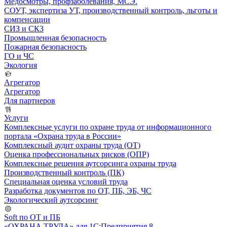
Медосмотры, профзаболевания, МСЭ.
СОУТ, экспертиза УТ, производственный контроль, льготы и
компенсации
СИЗ и СКЗ
Промышленная безопасность
Пожарная безопасность
ГО и ЧС
Экология
Агрегатор
Агрегатор
Для партнеров
Услуги
Комплексные услуги по охране труда от информационного
портала «Охрана труда в России»
Комплексный аудит охраны труда (ОТ)
Оценка профессиональных рисков (ОПР)
Комплексные решения аутсорсинга охраны труда
Производственный контроль (ПК)
Специальная оценка условий труда
Разработка документов по ОТ, ПБ, ЭБ, ЧС
Экологический аутсорсинг
Soft по ОТ и ПБ
«ОХРАНА ТРУДА» для 1С:Предприятия 8