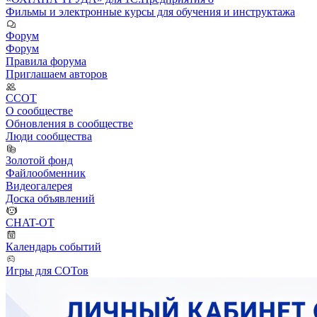
Фильмы и электронные курсы для обучения и инструктажа
Форум
Форум
Правила форума
Приглашаем авторов
ССОТ
О сообществе
Обновления в сообществе
Люди сообщества
Золотой фонд
Файлообменник
Видеогалерея
Доска объявлений
CHAT-OT
Календарь событий
Игры для СОТов