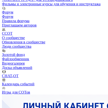
Фильмы и электронные курсы для обучения и инструктажа
Форум
Форум
Правила форума
Приглашаем авторов
ССОТ
О сообществе
Обновления в сообществе
Люди сообщества
Золотой фонд
Файлообменник
Видеогалерея
Доска объявлений
CHAT-OT
Календарь событий
Игры для СОТов