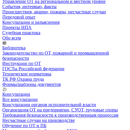
Управление ОТ на региональном и местном уровне
События, интервью, факты
Происшествия, аварии, пожары, несчастные случаи
Передовой опыт
Консультации и разъяснения
Проекты НПА
Судебная практика
Обо всем
Библиотека
Законодательство по ОТ, пожарной и промышленной
безопасности
Инструкции по ОТ
ГОСТы Российской федерации
Технические нормативы
ТК РФ Охрана труда
Формы/шаблоны документов
Консультации
Все консультации
Консультации органов исполнительной власти
Организация ОТ на предприятии, СУОТ, трудовые споры
Требования безопасности к производственным процессам
Несчастные случаи на производстве
Обучение по ОТ и ПБ