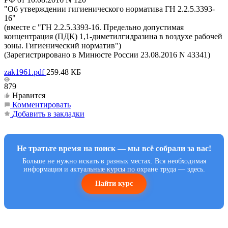
"Об утверждении гигиенического норматива ГН 2.2.5.3393-
16"
(вместе с "ГН 2.2.5.3393-16. Предельно допустимая
концентрация (ПДК) 1,1-диметилгидразина в воздухе рабочей
зоны. Гигиенический норматив")
(Зарегистрировано в Минюсте России 23.08.2016 N 43341)
zak1961.pdf
259.48 КБ
879
Нравится
Комментировать
Добавить в закладки
Не тратьте время на поиск — мы всё собрали за вас!
Больше не нужно искать в разных местах. Вся необходимая
информация и актуальные курсы по охране труда — здесь.
Найти курс