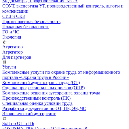
Медосмотры, профзаболевания, МСЭ.
СОУТ, экспертиза УТ, производственный контроль, льготы и
компенсации
СИЗ и СКЗ
Промышленная безопасность
Пожарная безопасность
ГО и ЧС
Экология
Агрегатор
Агрегатор
Для партнеров
Услуги
Комплексные услуги по охране труда от информационного
портала «Охрана труда в России»
Комплексный аудит охраны труда (ОТ)
Оценка профессиональных рисков (ОПР)
Комплексные решения аутсорсинга охраны труда
Производственный контроль (ПК)
Специальная оценка условий труда
Разработка документов по ОТ, ПБ, ЭБ, ЧС
Экологический аутсорсинг
Soft по ОТ и ПБ
«ОХРАНА ТРУДА» для 1С:Предприятия 8