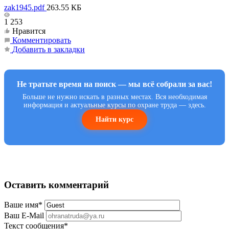
zak1945.pdf
263.55 КБ
1 253
Нравится
Комментировать
Добавить в закладки
Не тратьте время на поиск — мы всё собрали за вас!
Больше не нужно искать в разных местах. Вся необходимая
информация и актуальные курсы по охране труда — здесь.
Найти курс
Оставить комментарий
Ваше имя
*
Ваш E-Mail
Текст сообщения
*