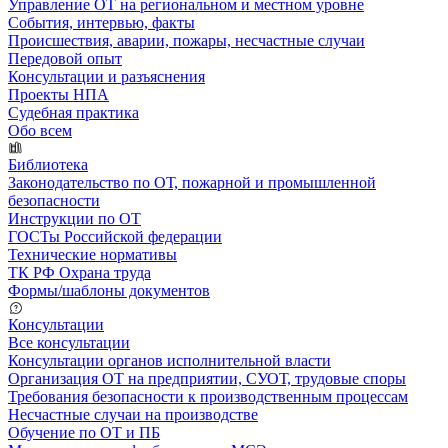
Управление ОТ на региональном и местном уровне
События, интервью, факты
Происшествия, аварии, пожары, несчастные случаи
Передовой опыт
Консультации и разъяснения
Проекты НПА
Судебная практика
Обо всем
Библиотека
Законодательство по ОТ, пожарной и промышленной
безопасности
Инструкции по ОТ
ГОСТы Российской федерации
Технические нормативы
ТК РФ Охрана труда
Формы/шаблоны документов
Консультации
Все консультации
Консультации органов исполнительной власти
Организация ОТ на предприятии, СУОТ, трудовые споры
Требования безопасности к производственным процессам
Несчастные случаи на производстве
Обучение по ОТ и ПБ