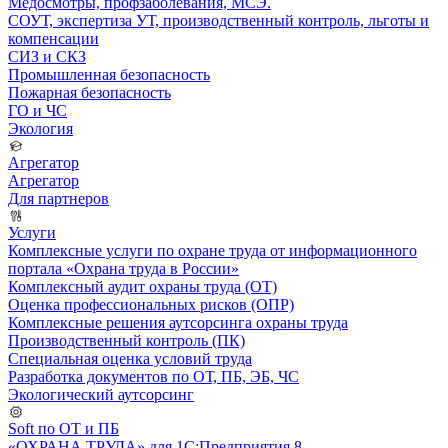
Медосмотры, профзаболевания, МСЭ.
СОУТ, экспертиза УТ, производственный контроль, льготы и
компенсации
СИЗ и СКЗ
Промышленная безопасность
Пожарная безопасность
ГО и ЧС
Экология
Агрегатор
Агрегатор
Для партнеров
Услуги
Комплексные услуги по охране труда от информационного
портала «Охрана труда в России»
Комплексный аудит охраны труда (ОТ)
Оценка профессиональных рисков (ОПР)
Комплексные решения аутсорсинга охраны труда
Производственный контроль (ПК)
Специальная оценка условий труда
Разработка документов по ОТ, ПБ, ЭБ, ЧС
Экологический аутсорсинг
Soft по ОТ и ПБ
«ОХРАНА ТРУДА» для 1С:Предприятия 8