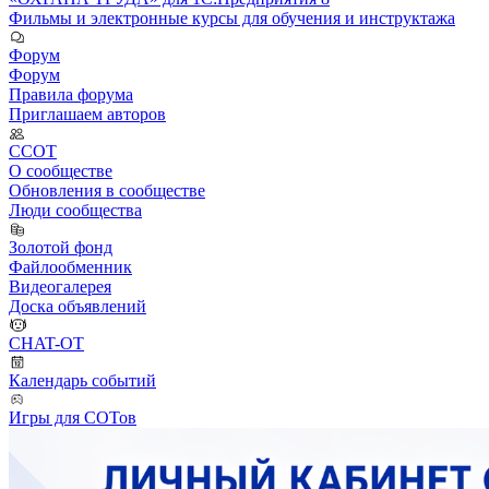
Фильмы и электронные курсы для обучения и инструктажа
Форум
Форум
Правила форума
Приглашаем авторов
ССОТ
О сообществе
Обновления в сообществе
Люди сообщества
Золотой фонд
Файлообменник
Видеогалерея
Доска объявлений
CHAT-OT
Календарь событий
Игры для СОТов