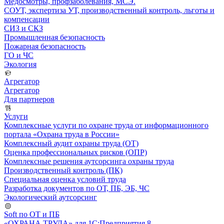
Медосмотры, профзаболевания, МСЭ.
СОУТ, экспертиза УТ, производственный контроль, льготы и
компенсации
СИЗ и СКЗ
Промышленная безопасность
Пожарная безопасность
ГО и ЧС
Экология
Агрегатор
Агрегатор
Для партнеров
Услуги
Комплексные услуги по охране труда от информационного
портала «Охрана труда в России»
Комплексный аудит охраны труда (ОТ)
Оценка профессиональных рисков (ОПР)
Комплексные решения аутсорсинга охраны труда
Производственный контроль (ПК)
Специальная оценка условий труда
Разработка документов по ОТ, ПБ, ЭБ, ЧС
Экологический аутсорсинг
Soft по ОТ и ПБ
«ОХРАНА ТРУДА» для 1С:Предприятия 8