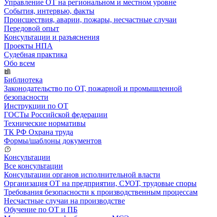
Управление ОТ на региональном и местном уровне
События, интервью, факты
Происшествия, аварии, пожары, несчастные случаи
Передовой опыт
Консультации и разъяснения
Проекты НПА
Судебная практика
Обо всем
Библиотека
Законодательство по ОТ, пожарной и промышленной
безопасности
Инструкции по ОТ
ГОСТы Российской федерации
Технические нормативы
ТК РФ Охрана труда
Формы/шаблоны документов
Консультации
Все консультации
Консультации органов исполнительной власти
Организация ОТ на предприятии, СУОТ, трудовые споры
Требования безопасности к производственным процессам
Несчастные случаи на производстве
Обучение по ОТ и ПБ