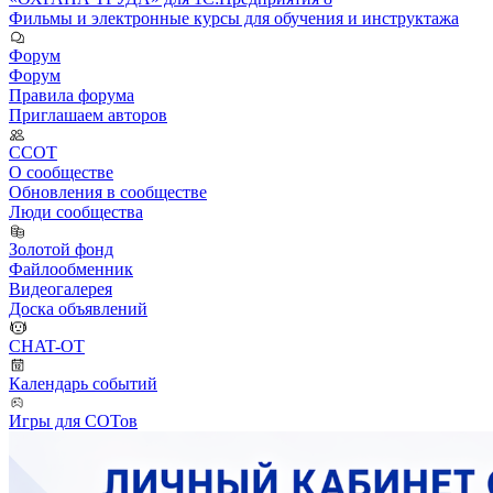
Фильмы и электронные курсы для обучения и инструктажа
Форум
Форум
Правила форума
Приглашаем авторов
ССОТ
О сообществе
Обновления в сообществе
Люди сообщества
Золотой фонд
Файлообменник
Видеогалерея
Доска объявлений
CHAT-OT
Календарь событий
Игры для СОТов