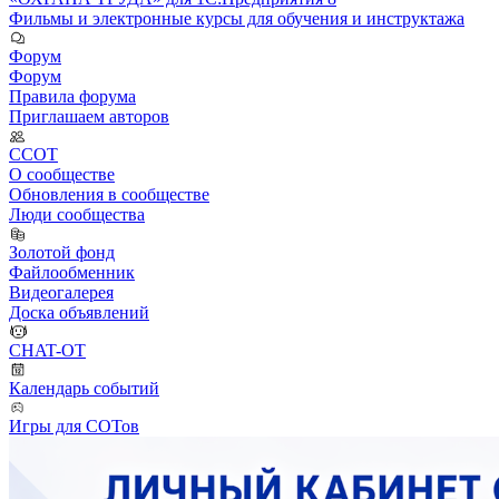
Фильмы и электронные курсы для обучения и инструктажа
Форум
Форум
Правила форума
Приглашаем авторов
ССОТ
О сообществе
Обновления в сообществе
Люди сообщества
Золотой фонд
Файлообменник
Видеогалерея
Доска объявлений
CHAT-OT
Календарь событий
Игры для СОТов