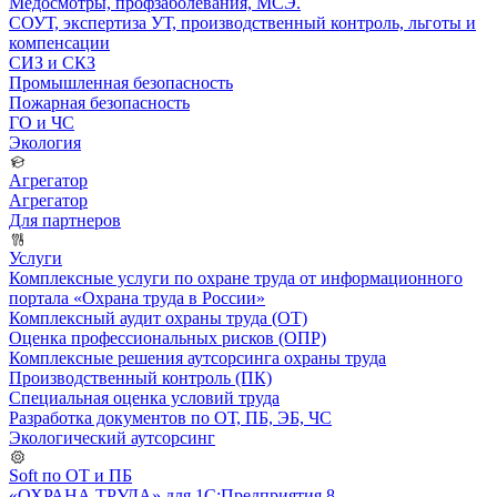
Медосмотры, профзаболевания, МСЭ.
СОУТ, экспертиза УТ, производственный контроль, льготы и
компенсации
СИЗ и СКЗ
Промышленная безопасность
Пожарная безопасность
ГО и ЧС
Экология
Агрегатор
Агрегатор
Для партнеров
Услуги
Комплексные услуги по охране труда от информационного
портала «Охрана труда в России»
Комплексный аудит охраны труда (ОТ)
Оценка профессиональных рисков (ОПР)
Комплексные решения аутсорсинга охраны труда
Производственный контроль (ПК)
Специальная оценка условий труда
Разработка документов по ОТ, ПБ, ЭБ, ЧС
Экологический аутсорсинг
Soft по ОТ и ПБ
«ОХРАНА ТРУДА» для 1С:Предприятия 8