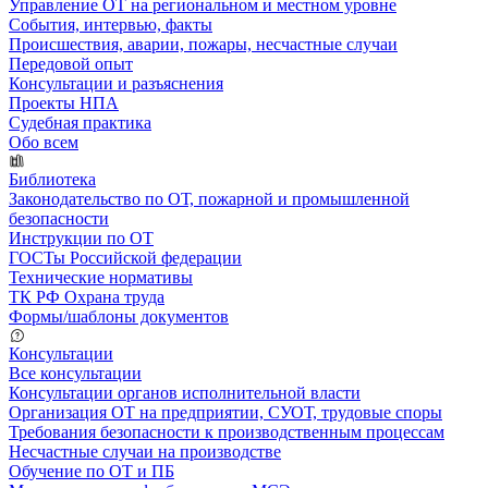
Управление ОТ на региональном и местном уровне
События, интервью, факты
Происшествия, аварии, пожары, несчастные случаи
Передовой опыт
Консультации и разъяснения
Проекты НПА
Судебная практика
Обо всем
Библиотека
Законодательство по ОТ, пожарной и промышленной
безопасности
Инструкции по ОТ
ГОСТы Российской федерации
Технические нормативы
ТК РФ Охрана труда
Формы/шаблоны документов
Консультации
Все консультации
Консультации органов исполнительной власти
Организация ОТ на предприятии, СУОТ, трудовые споры
Требования безопасности к производственным процессам
Несчастные случаи на производстве
Обучение по ОТ и ПБ