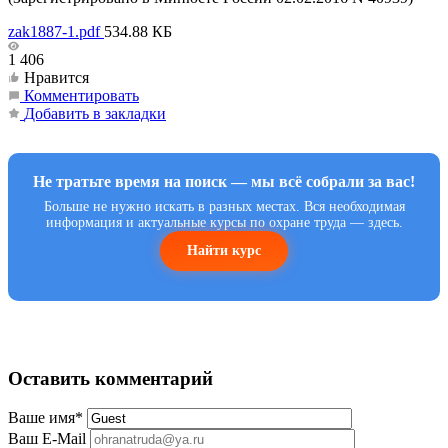
zak1887-1.pdf
534.88 КБ
1 406
Нравится
Комментировать
Добавить в закладки
Не тратьте время на поиск — мы всё собрали за вас!
Больше не нужно искать в разных местах. Вся необходимая
информация и актуальные курсы по охране труда — здесь.
Найти курс
Оставить комментарий
Ваше имя
*
Ваш E-Mail