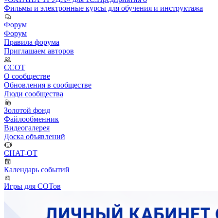
Фильмы и электронные курсы для обучения и инструктажа
Форум
Форум
Правила форума
Приглашаем авторов
ССОТ
О сообществе
Обновления в сообществе
Люди сообщества
Золотой фонд
Файлообменник
Видеогалерея
Доска объявлений
CHAT-OT
Календарь событий
Игры для СОТов