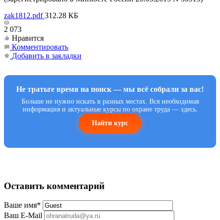
zak1812.pdf
312.28 КБ
2 073
Нравится
Комментировать
Добавить в закладки
Не тратьте время на поиск — мы всё собрали за вас!
Больше не нужно искать в разных местах. Вся необходимая
информация и актуальные курсы по охране труда — здесь.
Найти курс
Оставить комментарий
Ваше имя
*
Ваш E-Mail