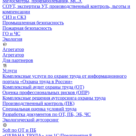
Медосмотры, профзаболевания, МСЭ.
СОУТ, экспертиза УТ, производственный контроль, льготы и
компенсации
СИЗ и СКЗ
Промышленная безопасность
Пожарная безопасность
ГО и ЧС
Экология
Агрегатор
Агрегатор
Для партнеров
Услуги
Комплексные услуги по охране труда от информационного
портала «Охрана труда в России»
Комплексный аудит охраны труда (ОТ)
Оценка профессиональных рисков (ОПР)
Комплексные решения аутсорсинга охраны труда
Производственный контроль (ПК)
Специальная оценка условий труда
Разработка документов по ОТ, ПБ, ЭБ, ЧС
Экологический аутсорсинг
Soft по ОТ и ПБ
«ОХРАНА ТРУДА» для 1С:Предприятия 8