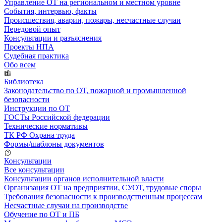
Управление ОТ на региональном и местном уровне
События, интервью, факты
Происшествия, аварии, пожары, несчастные случаи
Передовой опыт
Консультации и разъяснения
Проекты НПА
Судебная практика
Обо всем
Библиотека
Законодательство по ОТ, пожарной и промышленной
безопасности
Инструкции по ОТ
ГОСТы Российской федерации
Технические нормативы
ТК РФ Охрана труда
Формы/шаблоны документов
Консультации
Все консультации
Консультации органов исполнительной власти
Организация ОТ на предприятии, СУОТ, трудовые споры
Требования безопасности к производственным процессам
Несчастные случаи на производстве
Обучение по ОТ и ПБ