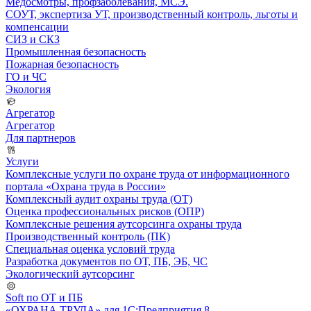
Медосмотры, профзаболевания, МСЭ.
СОУТ, экспертиза УТ, производственный контроль, льготы и
компенсации
СИЗ и СКЗ
Промышленная безопасность
Пожарная безопасность
ГО и ЧС
Экология
Агрегатор
Агрегатор
Для партнеров
Услуги
Комплексные услуги по охране труда от информационного
портала «Охрана труда в России»
Комплексный аудит охраны труда (ОТ)
Оценка профессиональных рисков (ОПР)
Комплексные решения аутсорсинга охраны труда
Производственный контроль (ПК)
Специальная оценка условий труда
Разработка документов по ОТ, ПБ, ЭБ, ЧС
Экологический аутсорсинг
Soft по ОТ и ПБ
«ОХРАНА ТРУДА» для 1С:Предприятия 8