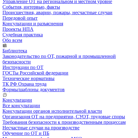
Управление ОТ на региональном и местном уровне
События, интервью, факты
Происшествия, аварии, пожары, несчастные случаи
Передовой опыт
Консультации и разъяснения
Проекты НПА
Судебная практика
Обо всем
Библиотека
Законодательство по ОТ, пожарной и промышленной
безопасности
Инструкции по ОТ
ГОСТы Российской федерации
Технические нормативы
ТК РФ Охрана труда
Формы/шаблоны документов
Консультации
Все консультации
Консультации органов исполнительной власти
Организация ОТ на предприятии, СУОТ, трудовые споры
Требования безопасности к производственным процессам
Несчастные случаи на производстве
Обучение по ОТ и ПБ