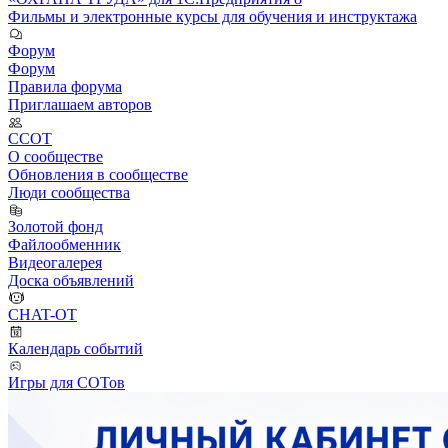
Фильмы и электронные курсы для обучения и инструктажа
Форум
Форум
Правила форума
Приглашаем авторов
ССОТ
О сообществе
Обновления в сообществе
Люди сообщества
Золотой фонд
Файлообменник
Видеогалерея
Доска объявлений
CHAT-OT
Календарь событий
Игры для СОТов