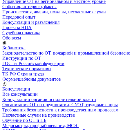
Управление ОТ на региональном и местном уровне
События, интервью, факты
Происшествия, аварии, пожары, несчастные случаи
Передовой опыт
Консультации и разъяснения
Проекты НПА
Судебная практика
Обо всем
Библиотека
Законодательство по ОТ, пожарной и промышленной безопасн
Инструкции по ОТ
ГОСТы Российской федерации
Технические нормативы
ТК РФ Охрана труда
Формы/шаблоны документов
Консультации
Все консультации
Консультации органов исполнительной власти
Организация ОТ на предприятии, СУОТ, трудовые споры
Требования безопасности к производственным процессам
Несчастные случаи на производстве
Обучение по ОТ и ПБ
Медосмотры, профзаболевания, МСЭ.