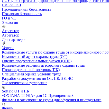
СОУТ, экспертиза УТ, производственный контроль, льготы и 
СИЗ и СКЗ
Промышленная безопасность
Пожарная безопасность
ГО и ЧС
Экология
Агрегатор
Агрегатор
Для партнеров
Услуги
Комплексные услуги по охране труда от информационного порт
Комплексный аудит охраны труда (ОТ)
Оценка профессиональных рисков (ОПР)
Комплексные решения аутсорсинга охраны труда
Производственный контроль (ПК)
Специальная оценка условий труда
Разработка документов по ОТ, ПБ, ЭБ, ЧС
Экологический аутсорсинг
Soft по ОТ и ПБ
«ОХРАНА ТРУДА» для 1С:Предприятия 8
Фильмы и электронные курсы для обучения и инструктажа
Форум