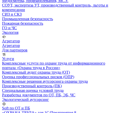
Медосмотры, профзаболевания, МСЭ.
СОУТ, экспертиза УТ, производственный контроль, льготы и
компенсации
СИЗ и СКЗ
Промышленная безопасность
Пожарная безопасность
ГО и ЧС
Экология
Агрегатор
Агрегатор
Для партнеров
Услуги
Комплексные услуги по охране труда от информационного
портала «Охрана труда в России»
Комплексный аудит охраны труда (ОТ)
Оценка профессиональных рисков (ОПР)
Комплексные решения аутсорсинга охраны труда
Производственный контроль (ПК)
Специальная оценка условий труда
Разработка документов по ОТ, ПБ, ЭБ, ЧС
Экологический аутсорсинг
Soft по ОТ и ПБ
«ОХРАНА ТРУДА» для 1С:Предприятия 8