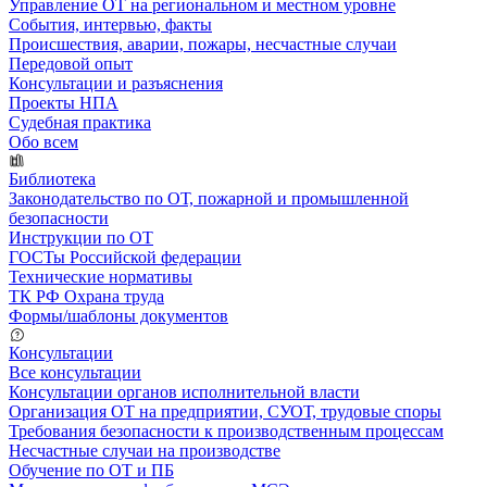
Управление ОТ на региональном и местном уровне
События, интервью, факты
Происшествия, аварии, пожары, несчастные случаи
Передовой опыт
Консультации и разъяснения
Проекты НПА
Судебная практика
Обо всем
Библиотека
Законодательство по ОТ, пожарной и промышленной
безопасности
Инструкции по ОТ
ГОСТы Российской федерации
Технические нормативы
ТК РФ Охрана труда
Формы/шаблоны документов
Консультации
Все консультации
Консультации органов исполнительной власти
Организация ОТ на предприятии, СУОТ, трудовые споры
Требования безопасности к производственным процессам
Несчастные случаи на производстве
Обучение по ОТ и ПБ