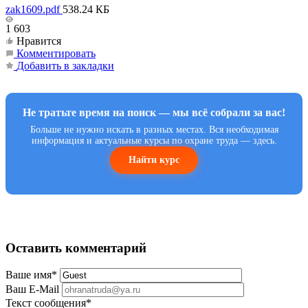
zak1609.pdf
538.24 КБ
1 603
Нравится
Комментировать
Добавить в закладки
Не тратьте время на поиск — мы всё собрали за вас!
Больше не нужно искать в разных местах. Вся необходимая
информация и актуальные курсы по охране труда — здесь.
Найти курс
Оставить комментарий
Ваше имя
*
Ваш E-Mail
Текст сообщения
*