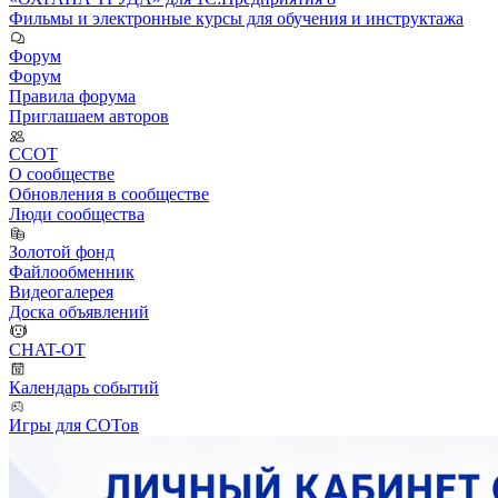
Фильмы и электронные курсы для обучения и инструктажа
Форум
Форум
Правила форума
Приглашаем авторов
ССОТ
О сообществе
Обновления в сообществе
Люди сообщества
Золотой фонд
Файлообменник
Видеогалерея
Доска объявлений
CHAT-OT
Календарь событий
Игры для СОТов