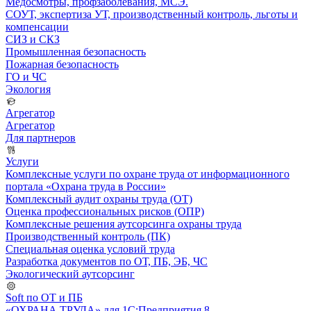
Медосмотры, профзаболевания, МСЭ.
СОУТ, экспертиза УТ, производственный контроль, льготы и
компенсации
СИЗ и СКЗ
Промышленная безопасность
Пожарная безопасность
ГО и ЧС
Экология
Агрегатор
Агрегатор
Для партнеров
Услуги
Комплексные услуги по охране труда от информационного
портала «Охрана труда в России»
Комплексный аудит охраны труда (ОТ)
Оценка профессиональных рисков (ОПР)
Комплексные решения аутсорсинга охраны труда
Производственный контроль (ПК)
Специальная оценка условий труда
Разработка документов по ОТ, ПБ, ЭБ, ЧС
Экологический аутсорсинг
Soft по ОТ и ПБ
«ОХРАНА ТРУДА» для 1С:Предприятия 8