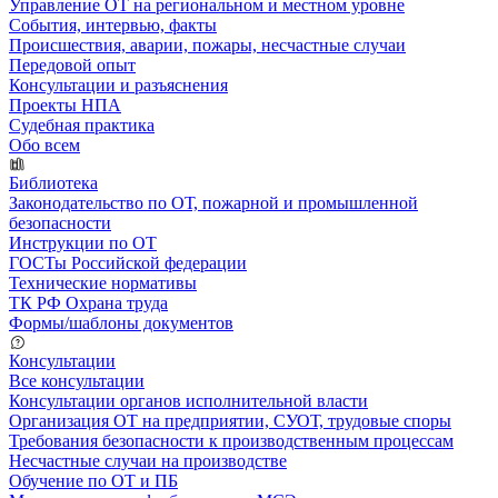
Управление ОТ на региональном и местном уровне
События, интервью, факты
Происшествия, аварии, пожары, несчастные случаи
Передовой опыт
Консультации и разъяснения
Проекты НПА
Судебная практика
Обо всем
Библиотека
Законодательство по ОТ, пожарной и промышленной
безопасности
Инструкции по ОТ
ГОСТы Российской федерации
Технические нормативы
ТК РФ Охрана труда
Формы/шаблоны документов
Консультации
Все консультации
Консультации органов исполнительной власти
Организация ОТ на предприятии, СУОТ, трудовые споры
Требования безопасности к производственным процессам
Несчастные случаи на производстве
Обучение по ОТ и ПБ