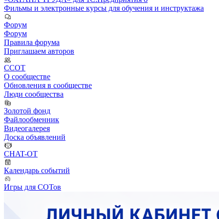
Фильмы и электронные курсы для обучения и инструктажа
Форум
Форум
Правила форума
Приглашаем авторов
ССОТ
О сообществе
Обновления в сообществе
Люди сообщества
Золотой фонд
Файлообменник
Видеогалерея
Доска объявлений
CHAT-OT
Календарь событий
Игры для СОТов