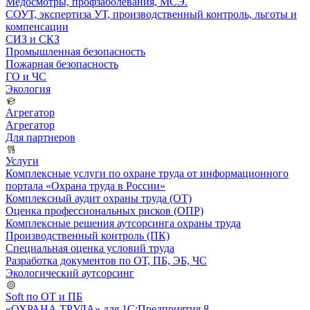
Медосмотры, профзаболевания, МСЭ.
СОУТ, экспертиза УТ, производственный контроль, льготы и
компенсации
СИЗ и СКЗ
Промышленная безопасность
Пожарная безопасность
ГО и ЧС
Экология
Агрегатор
Агрегатор
Для партнеров
Услуги
Комплексные услуги по охране труда от информационного
портала «Охрана труда в России»
Комплексный аудит охраны труда (ОТ)
Оценка профессиональных рисков (ОПР)
Комплексные решения аутсорсинга охраны труда
Производственный контроль (ПК)
Специальная оценка условий труда
Разработка документов по ОТ, ПБ, ЭБ, ЧС
Экологический аутсорсинг
Soft по ОТ и ПБ
«ОХРАНА ТРУДА» для 1С:Предприятия 8