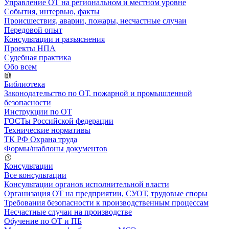
Управление ОТ на региональном и местном уровне
События, интервью, факты
Происшествия, аварии, пожары, несчастные случаи
Передовой опыт
Консультации и разъяснения
Проекты НПА
Судебная практика
Обо всем
Библиотека
Законодательство по ОТ, пожарной и промышленной
безопасности
Инструкции по ОТ
ГОСТы Российской федерации
Технические нормативы
ТК РФ Охрана труда
Формы/шаблоны документов
Консультации
Все консультации
Консультации органов исполнительной власти
Организация ОТ на предприятии, СУОТ, трудовые споры
Требования безопасности к производственным процессам
Несчастные случаи на производстве
Обучение по ОТ и ПБ