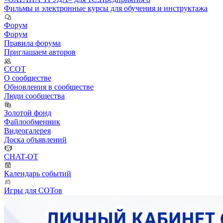
Фильмы и электронные курсы для обучения и инструктажа
Форум
Форум
Правила форума
Приглашаем авторов
ССОТ
О сообществе
Обновления в сообществе
Люди сообщества
Золотой фонд
Файлообменник
Видеогалерея
Доска объявлений
CHAT-OT
Календарь событий
Игры для СОТов