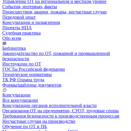
Управление ОТ на региональном и местном уровне
События, интервью, факты
Происшествия, аварии, пожары, несчастные случаи
Передовой опыт
Консультации и разъяснения
Проекты НПА
Судебная практика
Обо всем
Библиотека
Законодательство по ОТ, пожарной и промышленной
безопасности
Инструкции по ОТ
ГОСТы Российской федерации
Технические нормативы
ТК РФ Охрана труда
Формы/шаблоны документов
Консультации
Все консультации
Консультации органов исполнительной власти
Организация ОТ на предприятии, СУОТ, трудовые споры
Требования безопасности к производственным процессам
Несчастные случаи на производстве
Обучение по ОТ и ПБ