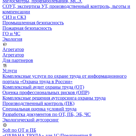
Медосмотры, профзаболевания, МСЭ.
СОУТ, экспертиза УТ, производственный контроль, льготы и
компенсации
СИЗ и СКЗ
Промышленная безопасность
Пожарная безопасность
ГО и ЧС
Экология
Агрегатор
Агрегатор
Для партнеров
Услуги
Комплексные услуги по охране труда от информационного
портала «Охрана труда в России»
Комплексный аудит охраны труда (ОТ)
Оценка профессиональных рисков (ОПР)
Комплексные решения аутсорсинга охраны труда
Производственный контроль (ПК)
Специальная оценка условий труда
Разработка документов по ОТ, ПБ, ЭБ, ЧС
Экологический аутсорсинг
Soft по ОТ и ПБ
«ОХРАНА ТРУДА» для 1С:Предприятия 8