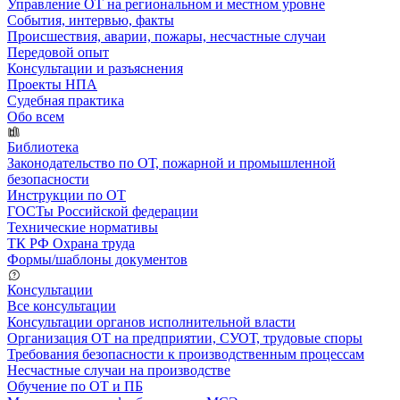
Управление ОТ на региональном и местном уровне
События, интервью, факты
Происшествия, аварии, пожары, несчастные случаи
Передовой опыт
Консультации и разъяснения
Проекты НПА
Судебная практика
Обо всем
Библиотека
Законодательство по ОТ, пожарной и промышленной
безопасности
Инструкции по ОТ
ГОСТы Российской федерации
Технические нормативы
ТК РФ Охрана труда
Формы/шаблоны документов
Консультации
Все консультации
Консультации органов исполнительной власти
Организация ОТ на предприятии, СУОТ, трудовые споры
Требования безопасности к производственным процессам
Несчастные случаи на производстве
Обучение по ОТ и ПБ