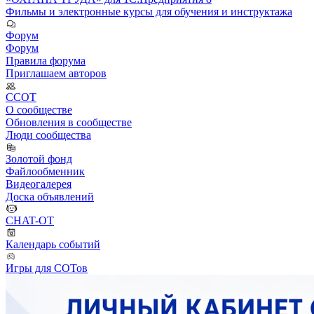
Фильмы и электронные курсы для обучения и инструктажа
Форум
Форум
Правила форума
Приглашаем авторов
ССОТ
О сообществе
Обновления в сообществе
Люди сообщества
Золотой фонд
Файлообменник
Видеогалерея
Доска объявлений
CHAT-OT
Календарь событий
Игры для СОТов