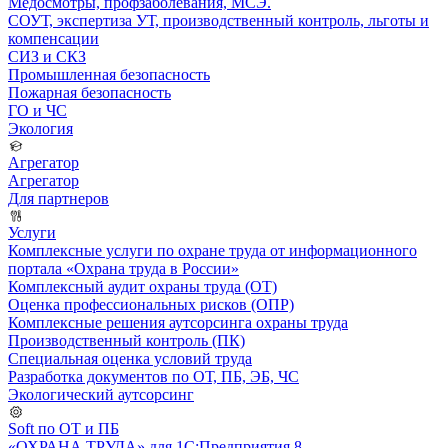
Медосмотры, профзаболевания, МСЭ.
СОУТ, экспертиза УТ, производственный контроль, льготы и
компенсации
СИЗ и СКЗ
Промышленная безопасность
Пожарная безопасность
ГО и ЧС
Экология
Агрегатор
Агрегатор
Для партнеров
Услуги
Комплексные услуги по охране труда от информационного
портала «Охрана труда в России»
Комплексный аудит охраны труда (ОТ)
Оценка профессиональных рисков (ОПР)
Комплексные решения аутсорсинга охраны труда
Производственный контроль (ПК)
Специальная оценка условий труда
Разработка документов по ОТ, ПБ, ЭБ, ЧС
Экологический аутсорсинг
Soft по ОТ и ПБ
«ОХРАНА ТРУДА» для 1С:Предприятия 8