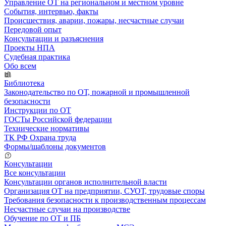
Управление ОТ на региональном и местном уровне
События, интервью, факты
Происшествия, аварии, пожары, несчастные случаи
Передовой опыт
Консультации и разъяснения
Проекты НПА
Судебная практика
Обо всем
Библиотека
Законодательство по ОТ, пожарной и промышленной
безопасности
Инструкции по ОТ
ГОСТы Российской федерации
Технические нормативы
ТК РФ Охрана труда
Формы/шаблоны документов
Консультации
Все консультации
Консультации органов исполнительной власти
Организация ОТ на предприятии, СУОТ, трудовые споры
Требования безопасности к производственным процессам
Несчастные случаи на производстве
Обучение по ОТ и ПБ