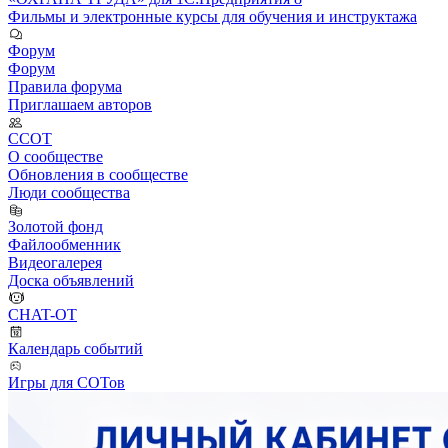
Фильмы и электронные курсы для обучения и инструктажа
Форум
Форум
Правила форума
Приглашаем авторов
ССОТ
О сообществе
Обновления в сообществе
Люди сообщества
Золотой фонд
Файлообменник
Видеогалерея
Доска объявлений
CHAT-OT
Календарь событий
Игры для СОТов