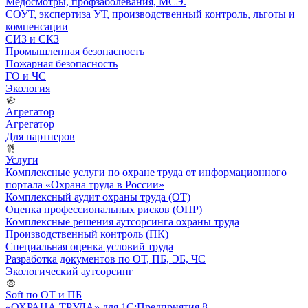
Медосмотры, профзаболевания, МСЭ.
СОУТ, экспертиза УТ, производственный контроль, льготы и
компенсации
СИЗ и СКЗ
Промышленная безопасность
Пожарная безопасность
ГО и ЧС
Экология
Агрегатор
Агрегатор
Для партнеров
Услуги
Комплексные услуги по охране труда от информационного
портала «Охрана труда в России»
Комплексный аудит охраны труда (ОТ)
Оценка профессиональных рисков (ОПР)
Комплексные решения аутсорсинга охраны труда
Производственный контроль (ПК)
Специальная оценка условий труда
Разработка документов по ОТ, ПБ, ЭБ, ЧС
Экологический аутсорсинг
Soft по ОТ и ПБ
«ОХРАНА ТРУДА» для 1С:Предприятия 8