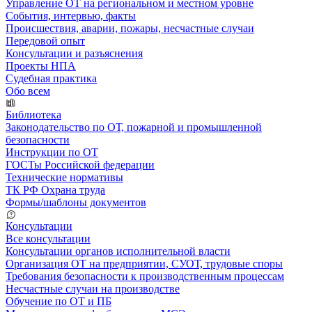
Управление ОТ на региональном и местном уровне
События, интервью, факты
Происшествия, аварии, пожары, несчастные случаи
Передовой опыт
Консультации и разъяснения
Проекты НПА
Судебная практика
Обо всем
Библиотека
Законодательство по ОТ, пожарной и промышленной
безопасности
Инструкции по ОТ
ГОСТы Российской федерации
Технические нормативы
ТК РФ Охрана труда
Формы/шаблоны документов
Консультации
Все консультации
Консультации органов исполнительной власти
Организация ОТ на предприятии, СУОТ, трудовые споры
Требования безопасности к производственным процессам
Несчастные случаи на производстве
Обучение по ОТ и ПБ