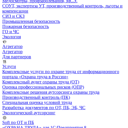
Медосмотры, профзаболевания, МСЭ.
СОУТ, экспертиза УТ, производственный контроль, льготы и
компенсации
СИЗ и СКЗ
Промышленная безопасность
Пожарная безопасность
ГО и ЧС
Экология
Агрегатор
Агрегатор
Для партнеров
Услуги
Комплексные услуги по охране труда от информационного
портала «Охрана труда в России»
Комплексный аудит охраны труда (ОТ)
Оценка профессиональных рисков (ОПР)
Комплексные решения аутсорсинга охраны труда
Производственный контроль (ПК)
Специальная оценка условий труда
Разработка документов по ОТ, ПБ, ЭБ, ЧС
Экологический аутсорсинг
Soft по ОТ и ПБ
«ОХРАНА ТРУДА» для 1С:Предприятия 8