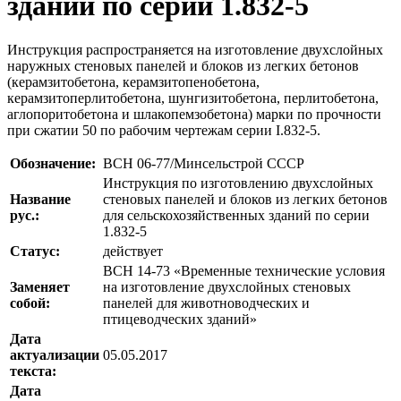
зданий по серии 1.832-5
Инструкция распространяется на изготовление двухслойных
наружных стеновых панелей и блоков из легких бетонов
(керамзитобетона, керамзитопенобетона,
керамзитоперлитобетона, шунгизитобетона, перлитобетона,
аглопоритобетона и шлакопемзобетона) марки по прочности
при сжатии 50 по рабочим чертежам серии I.832-5.
Обозначение:
ВСН 06-77/Минсельстрой СССР
Инструкция по изготовлению двухслойных
Название
стеновых панелей и блоков из легких бетонов
рус.:
для сельскохозяйственных зданий по серии
1.832-5
Статус:
действует
ВСН 14-73 «Временные технические условия
Заменяет
на изготовление двухслойных стеновых
собой:
панелей для животноводческих и
птицеводческих зданий»
Дата
актуализации
05.05.2017
текста:
Дата