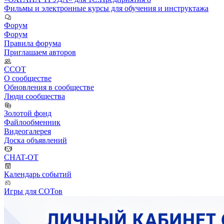
Фильмы и электронные курсы для обучения и инструктажа
Форум
Форум
Правила форума
Приглашаем авторов
ССОТ
О сообществе
Обновления в сообществе
Люди сообщества
Золотой фонд
Файлообменник
Видеогалерея
Доска объявлений
CHAT-OT
Календарь событий
Игры для СОТов