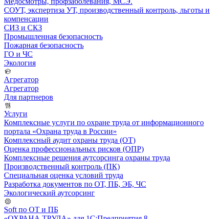
Медосмотры, профзаболевания, МСЭ.
СОУТ, экспертиза УТ, производственный контроль, льготы и
компенсации
СИЗ и СКЗ
Промышленная безопасность
Пожарная безопасность
ГО и ЧС
Экология
Агрегатор
Агрегатор
Для партнеров
Услуги
Комплексные услуги по охране труда от информационного
портала «Охрана труда в России»
Комплексный аудит охраны труда (ОТ)
Оценка профессиональных рисков (ОПР)
Комплексные решения аутсорсинга охраны труда
Производственный контроль (ПК)
Специальная оценка условий труда
Разработка документов по ОТ, ПБ, ЭБ, ЧС
Экологический аутсорсинг
Soft по ОТ и ПБ
«ОХРАНА ТРУДА» для 1С:Предприятия 8