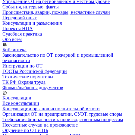
Управление ОТ на региональном и местном уровне
События, интервью, факты
Происшествия, аварии, пожары, несчастные случаи
Передовой опыт
Консультации и разъяснения
Проекты НПА
Судебная практика
Обо всем
Библиотека
Законодательство по ОТ, пожарной и промышленной
безопасности
Инструкции по ОТ
ГОСТы Российской федерации
Технические нормативы
ТК РФ Охрана труда
Формы/шаблоны документов
Консультации
Все консультации
Консультации органов исполнительной власти
Организация ОТ на предприятии, СУОТ, трудовые споры
Требования безопасности к производственным процессам
Несчастные случаи на производстве
Обучение по ОТ и ПБ