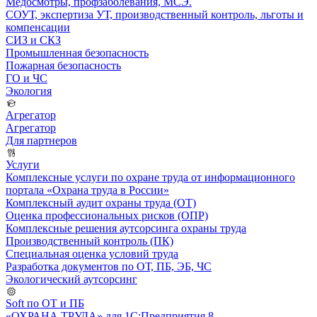
Медосмотры, профзаболевания, МСЭ.
СОУТ, экспертиза УТ, производственный контроль, льготы и
компенсации
СИЗ и СКЗ
Промышленная безопасность
Пожарная безопасность
ГО и ЧС
Экология
Агрегатор
Агрегатор
Для партнеров
Услуги
Комплексные услуги по охране труда от информационного
портала «Охрана труда в России»
Комплексный аудит охраны труда (ОТ)
Оценка профессиональных рисков (ОПР)
Комплексные решения аутсорсинга охраны труда
Производственный контроль (ПК)
Специальная оценка условий труда
Разработка документов по ОТ, ПБ, ЭБ, ЧС
Экологический аутсорсинг
Soft по ОТ и ПБ
«ОХРАНА ТРУДА» для 1С:Предприятия 8