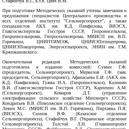
Стафийчук В.Г., к.т.н. Цвях В.М.
При подготовке Методических указаний учтены замечания и
предложения специалистов Центрального производства и
всех отделений института "Сельэнергопроект", а также
специалистов АКХ им. К.Д. Памфилова, ВИЭСХ,
Главгосэкспертизы Госстроя СССР, Гипронисельхоза,
Гипронисельпрома, Гипросеалхозпрома, МИИСП им. В.П.
Горячкина, ЦНИПТИМЭЖ, ЦНИИЭПптицепрома,
ЦНИИЭПовцепрома, Энергосельпроекта, ЭНИН им. Г.М.
Кржижановского.
Окончательная редакция Методических указаний
подготовлена к изданию комиссией: Сумин Г.Ф.
(председатель, Сельэнергопроект), Меркелов Г.Ф. (зам.
председателя, Сельэнергопроект), Афанасьева Е.И. (AKХ им.
К.Д. Памфилова), Гужва Н.А. (Гипронисельхоз), Калинин
В.И. (Главгосэкспертиза Госстроя СССР), Карпенно A.M.
(Сельэнергопроект), Комаров Д.Т. (управление
электрификации сельского хозяйства Минэнерго СССР),
Кондратьев В.В. (Поволжское отделение Сельэнергопроекта),
Левин М.С. (МИИСП им. В.П. Горячкина), Пирхавка П.Я.
(ВИЭСХ), Сахнов В.Ф. (Казахское отделение
Сельэнергопроекта), Стафийчук В.Г. (Украинское отделение
Сельэнергопроекта), Толстой Л.H. (Главниипроект