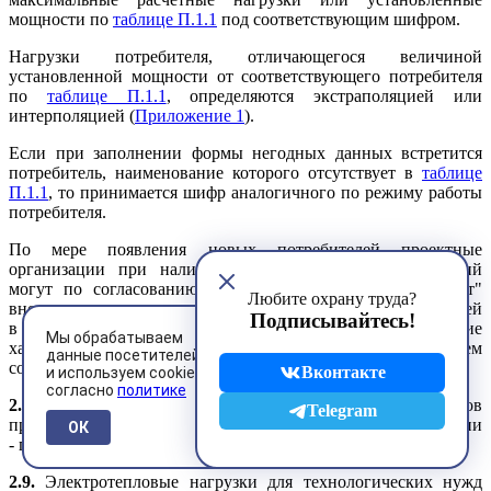
мощности по
таблице П.1.1
под соответствующим шифром.
Нагрузки потребителя, отличающегося величиной
установленной мощности от соответствующего потребителя
по
таблице П.1.1
, определяются экстраполяцией или
интерполяцией (
Приложение 1
).
Если при заполнении формы негодных данных встретится
потребитель, наименование которого отсутствует в
таблице
П.1.1
, то принимается шифр аналогичного по режиму работы
потребителя.
По мере появления новых потребителей проектные
организации при наличии соответствующих обоснований
могут по согласованию с институтом "Сельэнергопроект"
Любите охрану труда?
вносить дополнительные сведения о нагрузках потребителей
Подписывайтесь!
в
таблицы П.1.1
и
П.1.2 Приложения 1
. Их статические
Мы обрабатываем
характеристики определяются экспериментальным путем
данные посетителей
согласно
Приложению 3
.
Вконтакте
и используем cookies
согласно
политике
2.8.
Расчетные нагрузки животноводческих комплексов
Telegram
принимаются по действующим проектам, а при их отсутствии
ОК
- по
таблице П.1.1 Приложения 1
.
2.9.
Электротепловые нагрузки для технологических нужд