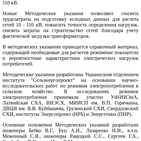
110 кВ.
Новые Методические указания позволяют снизить
трудозатраты на подготовку исходных данных для расчета
сетей 10 - 110 кВ, повысить точность определения нагрузок,
снизить затраты на строительство сетей благодаря учету
фактической загрузки трансформаторов.
В методических указаниях приводится справочный материал,
содержащий необходимые для расчетов режимные показатели
и вероятностные характеристики электрических нагрузок
потребителей.
Методические указания разработаны Украинским отделением
института "Сельэнергопроект" на основании научно-
исследовательских работ по режимам электропотребления в
сельском хозяйстве. В исследованиях режимов
электропотребления принимали участие УзНИИЭиА,
Латвийская СХА, ВИЭСХ, МИИСП им. В.П. Горячкина,
ДВЦИ им. В.В. Куйбышева, Грузинский СХИ, Свердловский
СХИ, институты Энергопроект (НРБ) и Энергетики (ПНР).
Основные положения Методических указаний разработали
инженеры Бебко В.Г., Буц А.Н., Лазаренко Н.И., к.т.н.
Меженный С.Я., инженеры Равуцкий С.С., Сергеев Г.А.,