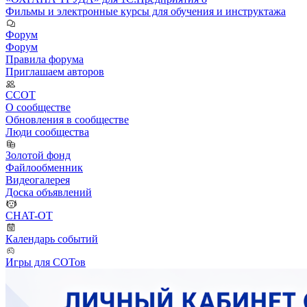
Фильмы и электронные курсы для обучения и инструктажа
Форум
Форум
Правила форума
Приглашаем авторов
ССОТ
О сообществе
Обновления в сообществе
Люди сообщества
Золотой фонд
Файлообменник
Видеогалерея
Доска объявлений
CHAT-OT
Календарь событий
Игры для СОТов