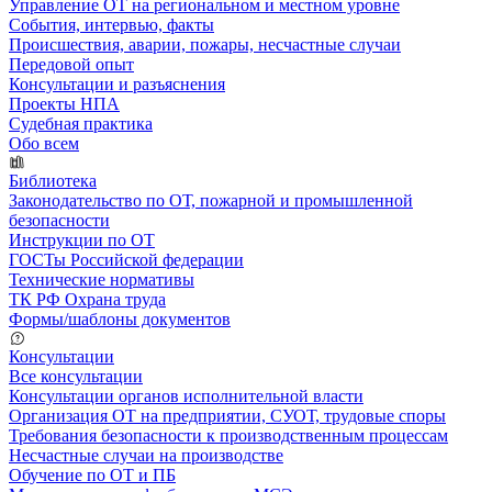
Управление ОТ на региональном и местном уровне
События, интервью, факты
Происшествия, аварии, пожары, несчастные случаи
Передовой опыт
Консультации и разъяснения
Проекты НПА
Судебная практика
Обо всем
Библиотека
Законодательство по ОТ, пожарной и промышленной
безопасности
Инструкции по ОТ
ГОСТы Российской федерации
Технические нормативы
ТК РФ Охрана труда
Формы/шаблоны документов
Консультации
Все консультации
Консультации органов исполнительной власти
Организация ОТ на предприятии, СУОТ, трудовые споры
Требования безопасности к производственным процессам
Несчастные случаи на производстве
Обучение по ОТ и ПБ