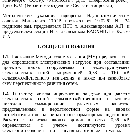
Минэнерго СССР), Файбисович Д.Л. (Энергосетьпроект),
Цвях B.М. (Украинское отделение Сельэнергопроекта).
Методические указания одобрены Научно-техническим
советом Минэнерго СССР, протокол от 19.02.81 № 24
подписан зам. председателя НТС т. Александровым А.П. и
председателем секции НТС академиком ВАСХНИЛ т. Будзко
И.А.
1. ОБЩИЕ ПОЛОЖЕНИЯ
1.1.
Настоящие Методические указания (МУ) предназначены
для определения электрических нагрузок при составлении
проектов вновь сооружаемых и реконструируемых
электрических сетей напряженней 0,38 - 110 кВ
сельскохозяйственного назначения, а также при разработке
схем перспективного развития сетей.
1.2.
В основу метода определения нагрузок при расчете
электрических сетей сельскохозяйственного назначения
положено суммирование расчетных нагрузок,
представленных в вероятностной форме на вводах
потребителей или на шинах трансформаторных подстанций.
Расчетные нагрузки жилых домов в сетях 0,38 кВ
определяются с учетом достигнутого уровня
электропотребления на внутриквартирные нужды, а