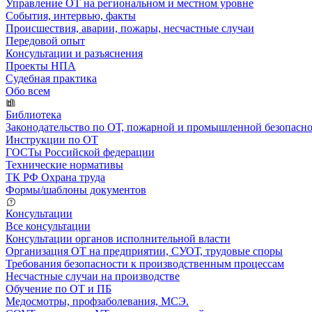
Управление ОТ на региональном и местном уровне
События, интервью, факты
Происшествия, аварии, пожары, несчастные случаи
Передовой опыт
Консультации и разъяснения
Проекты НПА
Судебная практика
Обо всем
Библиотека
Законодательство по ОТ, пожарной и промышленной безопасн
Инструкции по ОТ
ГОСТы Российской федерации
Технические нормативы
ТК РФ Охрана труда
Формы/шаблоны документов
Консультации
Все консультации
Консультации органов исполнительной власти
Организация ОТ на предприятии, СУОТ, трудовые споры
Требования безопасности к производственным процессам
Несчастные случаи на производстве
Обучение по ОТ и ПБ
Медосмотры, профзаболевания, МСЭ.