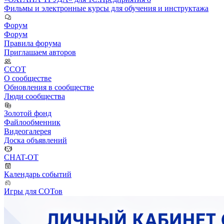
Фильмы и электронные курсы для обучения и инструктажа
Форум
Форум
Правила форума
Приглашаем авторов
ССОТ
О сообществе
Обновления в сообществе
Люди сообщества
Золотой фонд
Файлообменник
Видеогалерея
Доска объявлений
CHAT-OT
Календарь событий
Игры для СОТов