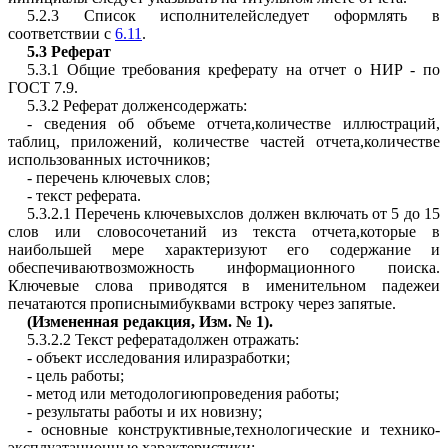
5.2.3 Список исполнителейследует оформлять в
соответствии с
6.11
.
5.3
Реферат
5.3.1 Общие требования креферату на отчет о НИР - по
ГОСТ 7.9
.
5.3.2 Реферат долженсодержать:
- сведения об объеме отчета,количестве иллюстраций,
таблиц, приложений, количестве частей отчета,количестве
использованных источников;
- перечень ключевых слов;
- текст реферата.
5.3.2.1 Перечень ключевыхслов должен включать от 5 до 15
слов или словосочетаний из текста отчета,которые в
наибольшей мере характеризуют его содержание и
обеспечиваютвозможность информационного поиска.
Ключевые слова приводятся в именительном падежеи
печатаются
прописнымибуквами
встроку через запятые.
(Измененная редакция,
Изм. № 1
).
5.3.2.2 Текст рефератадолжен отражать:
- объект исследования илиразработки;
- цель работы;
- метод или методологиюпроведения работы;
- результаты работы
и их новизну
;
- основные конструктивные,технологические и технико-
эксплуатационные характеристики;