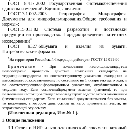
ГОСТ 8.417-2002
Государственная системаобеспечения
единства измерений. Единицы величин
ГОСТ13.1.002-2003
Репрография. Микрография.
Документы для микрофильмирования.Общие требования и
нормы»;
ГОСТ15.011-82 Система разработки и постановки
продукции на производство. Порядокпроведения патентных
*
исследований
ГОСТ 9327-60Бумага и изделия из бумаги.
Потребительские форматы.
*
На территории Российской Федерации действует
ГОСТР 15.011-96
Примечание
- При пользовании настоящимстандартом
целесообразно проверить действие ссылочных стандартов на
территориигосударства по соответствующему указателю стандартов и
классификаторов,составленному по состоянию на 1 января текущего года, и
по соответствующиминформационным указателям, опубликованным в
текущем году. Если ссылочныйдокумент заменен (изменен), то при
пользовании настоящим стандартом следуетруководствоваться замененным
(измененным) стандартом. Если ссылочный документотменен без замены,
то положение, в котором дана ссылка на него, применяется вчасти, не
затрагивающей эту ссылку.
(Измененная редакция,
Изм.№ 1
).
3 Общие положения
3.1 Отчет о НИР -научно-технический документ, который