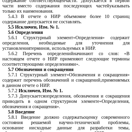
содержание соответствующейчасти. Допускается в первой
части вместо содержания последующих частейуказывать
только их наименования.
5.4.3 В отчете о НИР объемомне более 10 страниц
содержание допускается не составлять.
5.5
Исключен
,
Изм. № 1
.
5.6
Определения
5.6.1 Структурный элемент«Определения» содержит
определения, необходимые для уточнения для
установлениятерминов, используемых в НИР.
5.6.2 Перечень определенийначинают со слов: «В
настоящем отчете о НИР применяют следующие термины
ссоответствующими определениями».
5.7
Обозначения и сокращения
5.7.1 Структурный элемент«Обозначения и сокращения»
содержит перечень обозначений и сокращений,применяемых
в данном отчете о НИР.
5.7.2
Исключен
,
Изм. № 1
.
5.7.3 Допускаетсяопределения, обозначения и сокращения
приводить в одном структурном элементе«Определения,
обозначения и сокращения».
5.8
Введение
5.8.1 Введение должно содержатьоценку современного
состояния решаемой научно-технической проблемы,
основание иисходные данные для разработки темы,