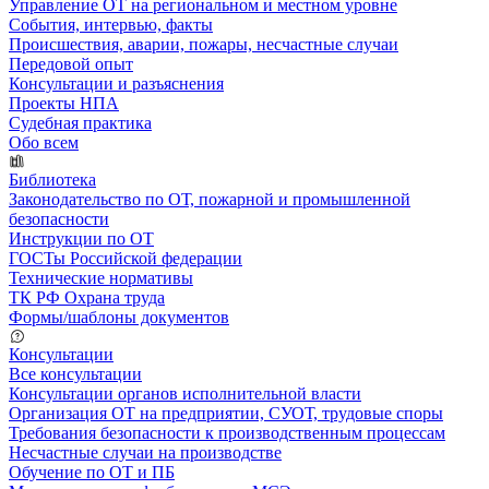
Управление ОТ на региональном и местном уровне
События, интервью, факты
Происшествия, аварии, пожары, несчастные случаи
Передовой опыт
Консультации и разъяснения
Проекты НПА
Судебная практика
Обо всем
Библиотека
Законодательство по ОТ, пожарной и промышленной
безопасности
Инструкции по ОТ
ГОСТы Российской федерации
Технические нормативы
ТК РФ Охрана труда
Формы/шаблоны документов
Консультации
Все консультации
Консультации органов исполнительной власти
Организация ОТ на предприятии, СУОТ, трудовые споры
Требования безопасности к производственным процессам
Несчастные случаи на производстве
Обучение по ОТ и ПБ