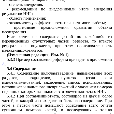
- степень внедрения;
- рекомендации по внедрениюили итоги внедрения
результатов НИР;
- область применения;
- экономическуюэффективность или значимость работы;
- прогнозные предположения оразвитии объекта
исследования.
Если отчет не содержитсведений по какой-либо из
перечисленных структурных частей реферата, то втексте
реферата она опускается, при этом последовательность
изложениясохраняется.
(Измененная редакция,
Изм. № 1
).
5.3.3 Пример составленияреферата приведен в приложении
А
.
5.4
Содержание
5.4.1 Содержание включаетвведение, наименование всех
разделов, подразделов, пунктов (если они
имеютнаименование), заключение, список использованных
источников и наименованиеприложений с указанием номеров
страниц, с которых начинаются эти элементыотчета о НИР.
5.4.2 При составленииотчета, состоящего из двух и более
частей, в каждой из них должно быть своесодержание. При
этом в первой части помещают содержание всего отчета
суказанием номеров частей, в последующих - только