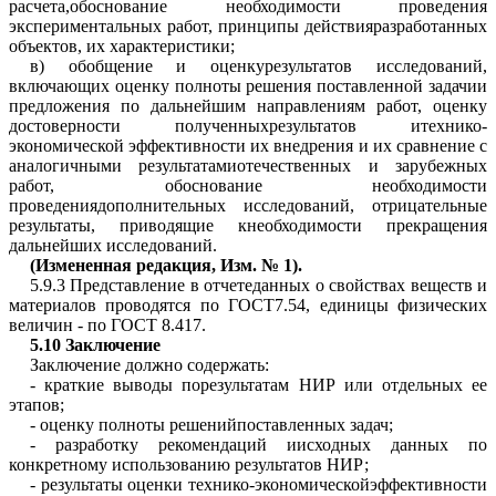
расчета,обоснование необходимости проведения
экспериментальных работ, принципы действияразработанных
объектов, их характеристики;
в) обобщение и оценкурезультатов исследований,
включающих оценку полноты решения поставленной задачии
предложения по дальнейшим направлениям работ, оценку
достоверности полученныхрезультатов
итехнико-
экономической эффективности их внедрения
и их сравнение с
аналогичными результатамиотечественных и зарубежных
работ, обоснование необходимости
проведениядополнительных исследований, отрицательные
результаты, приводящие кнеобходимости прекращения
дальнейших исследований.
(Измененная редакция,
Изм. № 1
).
5.9.3 Представление в отчетеданных о свойствах веществ и
материалов проводятся по
ГОСТ7.54
, единицы физических
величин - по
ГОСТ 8.417
.
5.10
Заключение
Заключение должно содержать:
- краткие выводы порезультатам НИР или отдельных ее
этапов;
- оценку полноты решенийпоставленных задач;
- разработку рекомендаций иисходных данных по
конкретному использованию результатов НИР;
-
результаты оценки
технико-экономическойэффективности