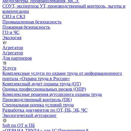
Медосмотры, профзаболевания, МСЭ.
СОУТ, экспертиза УТ, производственный контроль, льготы и
компенсации
СИЗ и СКЗ
Промышленная безопасность
Пожарная безопасность
ГО и ЧС
Экология
Агрегатор
Агрегатор
Для партнеров
Услуги
Комплексные услуги по охране труда от информационного
портала «Охрана труда в России»
Комплексный аудит охраны труда (ОТ)
Оценка профессиональных рисков (ОПР)
Комплексные решения аутсорсинга охраны труда
Производственный контроль (ПК)
Специальная оценка условий труда
Разработка документов по ОТ, ПБ, ЭБ, ЧС
Экологический аутсорсинг
Soft по ОТ и ПБ
«ОХРАНА ТРУДА» для 1С:Предприятия 8