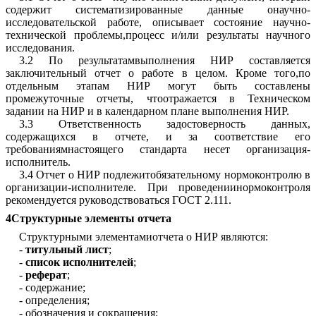
содержит систематизированные данные онаучно-
исследовательской работе, описывает состояние научно-
технической проблемы,процесс и/или результаты научного
исследования.
3.2 По результатамвыполнения НИР составляется
заключительный отчет о работе в целом. Кроме того,по
отдельным этапам НИР могут быть составлены
промежуточные отчеты, чтоотражается в Техническом
задании на НИР и в календарном плане выполнения НИР.
3.3 Ответственность задостоверность данных,
содержащихся в отчете, и за соответствие его
требованиямнастоящего стандарта несет организация-
исполнитель.
3.4 Отчет о НИР подлежитобязательному нормоконтролю в
организации-исполнителе. При проведениинормоконтроля
рекомендуется руководствоваться
ГОСТ 2.111
.
4Структурные элементы отчета
Структурными элементамиотчета о НИР являются:
-
титульный лист
;
-
список исполнителей
;
-
реферат
;
- содержание;
- определения;
- обозначения и сокращения;