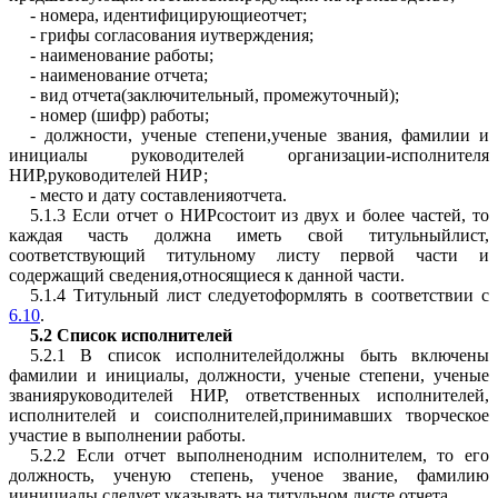
- номера, идентифицирующиеотчет;
- грифы согласования иутверждения;
- наименование работы;
- наименование отчета;
- вид отчета(заключительный, промежуточный);
- номер (шифр) работы;
- должности, ученые степени,ученые звания, фамилии и
инициалы руководителей организации-исполнителя
НИР,руководителей НИР;
- место и дату составленияотчета.
5.1.3 Если отчет о НИРсостоит из двух и более частей, то
каждая часть должна иметь свой титульныйлист,
соответствующий титульному листу первой части и
содержащий сведения,относящиеся к данной части.
5.1.4 Титульный лист следуетоформлять в соответствии с
6.10
.
5.2
Список исполнителей
5.2.1 В список исполнителейдолжны быть включены
фамилии и инициалы, должности, ученые степени, ученые
званияруководителей НИР, ответственных исполнителей,
исполнителей и соисполнителей,принимавших творческое
участие в выполнении работы.
5.2.2 Если отчет выполненодним исполнителем, то его
должность, ученую степень, ученое звание, фамилию
иинициалы следует указывать на титульном листе отчета.