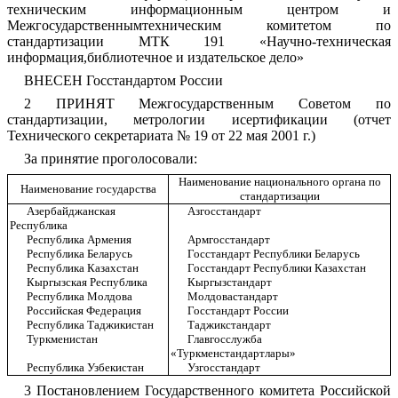
техническим информационным центром и
Межгосударственнымтехническим комитетом по
стандартизации МТК 191 «Научно-техническая
информация,библиотечное и издательское дело»
ВНЕСЕН Госстандартом России
2 ПРИНЯТ Межгосударственным Советом по
стандартизации, метрологии исертификации (отчет
Технического секретариата № 19 от 22 мая 2001 г.)
За принятие проголосовали:
Наименование национального органа по
Наименование государства
стандартизации
Азербайджанская
Азгосстандарт
Республика
Республика Армения
Армгосстандарт
Республика Беларусь
Госстандарт Республики Беларусь
Республика Казахстан
Госстандарт Республики Казахстан
Кыргызская Республика
Кыргызстандарт
Республика Молдова
Молдовастандарт
Российская Федерация
Госстандарт России
Республика Таджикистан
Таджикстандарт
Туркменистан
Главгосслужба
«Туркменстандартлары»
Республика Узбекистан
Узгосстандарт
3 Постановлением Государственного комитета Российской