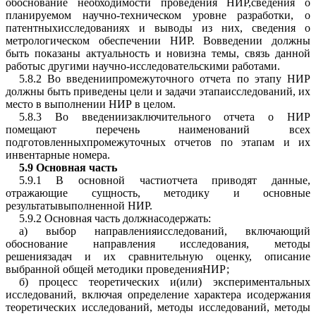
обоснование необходимости проведения НИР,сведения о
планируемом научно-техническом уровне разработки, о
патентныхисследованиях и выводы из них, сведения о
метрологическом обеспечении НИР. Вовведении должны
быть показаны актуальность и новизна темы, связь данной
работыс другими научно-исследовательскими работами.
5.8.2 Во введениипромежуточного отчета по этапу НИР
должны быть приведены цели и задачи этапаисследований, их
место в выполнении НИР в целом.
5.8.3 Во введениизаключительного отчета о НИР
помещают перечень наименований всех
подготовленныхпромежуточных отчетов по этапам и их
инвентарные номера.
5.9
Основная часть
5.9.1 В основной частиотчета приводят данные,
отражающие сущность, методику и основные
результатывыполненной НИР.
5.9.2 Основная часть должнасодержать:
а) выбор направленияисследований, включающий
обоснование направления исследования, методы
решениязадач и их сравнительную оценку, описание
выбранной общей методики проведенияНИР;
б) процесс теоретических и(или) экспериментальных
исследований, включая определение характера исодержания
теоретических исследований, методы исследований, методы