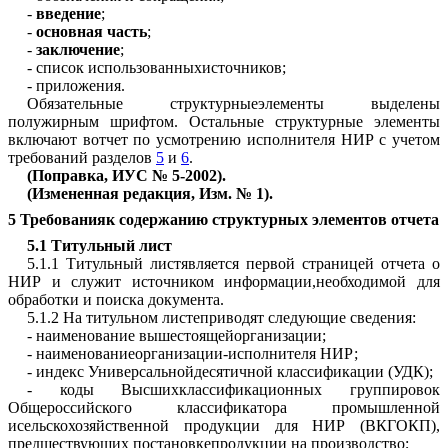
-
введение
;
-
основная часть
;
-
заключение
;
- список использованныхисточников;
- приложения.
Обязательные структурныеэлементы выделены
полужирным шрифтом. Остальные структурные элементы
включают вотчет по усмотрению исполнителя НИР с учетом
требований разделов
5
и
6
.
(Поправка, ИУС № 5-2002).
(Измененная редакция,
Изм. № 1
).
5 Требованияк содержанию структурных элементов отчета
5.1 Титульный лист
5.1.1 Титульный листявляется первой страницей отчета о
НИР и служит источником информации,необходимой для
обработки и поиска документа.
5.1.2 На титульном листеприводят следующие сведения:
- наименование вышестоящейорганизации;
- наименованиеорганизации-исполнителя НИР;
- индекс Универсальнойдесятичной классификации (УДК);
- коды Высшихклассификационных группировок
Общероссийского классификатора промышленной
исельскохозяйственной продукции для НИР (ВКГОКП),
предшествующих постановкепродукции на производство;