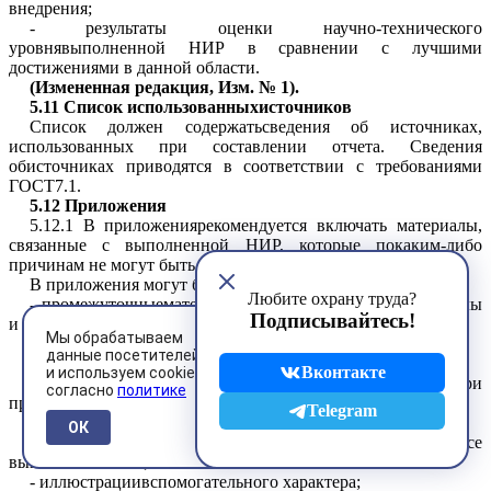
внедрения;
-
результаты оценки
научно-технического
уровнявыполненной НИР в сравнении с лучшими
достижениями в данной области.
(Измененная редакция,
Изм. № 1
).
5.11
Список использованныхисточников
Список должен содержатьсведения об источниках,
использованных при составлении отчета. Сведения
обисточниках приводятся в соответствии с требованиями
ГОСТ7.1.
5.12 Приложения
5.12.1 В приложениярекомендуется включать материалы,
связанные с выполненной НИР, которые покаким-либо
причинам не могут быть включены в основную часть.
В приложения могут бытьвключены:
Любите охрану труда?
- промежуточныематематические доказательства, формулы
Подписывайтесь!
и расчеты;
Мы обрабатываем
- таблицы вспомогательныхцифровых данных;
данные посетителей
- протоколы испытаний;
Вконтакте
и используем cookies
- описание аппаратуры иприборов, применяемых при
согласно
политике
проведении экспериментов, измерений и испытаний;
Telegram
- заключение метрологическойэкспертизы;
ОК
- инструкции, методики,разработанные в процессе
выполнения НИР;
- иллюстрациивспомогательного характера;