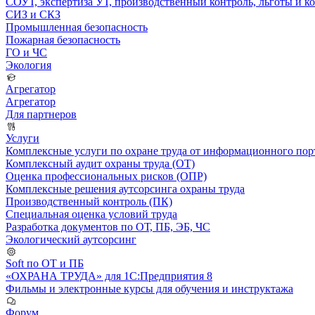
СОУТ, экспертиза УТ, производственный контроль, льготы и 
СИЗ и СКЗ
Промышленная безопасность
Пожарная безопасность
ГО и ЧС
Экология
Агрегатор
Агрегатор
Для партнеров
Услуги
Комплексные услуги по охране труда от информационного порт
Комплексный аудит охраны труда (ОТ)
Оценка профессиональных рисков (ОПР)
Комплексные решения аутсорсинга охраны труда
Производственный контроль (ПК)
Специальная оценка условий труда
Разработка документов по ОТ, ПБ, ЭБ, ЧС
Экологический аутсорсинг
Soft по ОТ и ПБ
«ОХРАНА ТРУДА» для 1С:Предприятия 8
Фильмы и электронные курсы для обучения и инструктажа
Форум