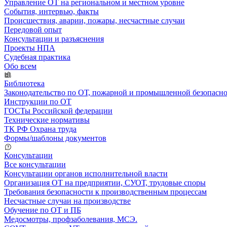
Управление ОТ на региональном и местном уровне
События, интервью, факты
Происшествия, аварии, пожары, несчастные случаи
Передовой опыт
Консультации и разъяснения
Проекты НПА
Судебная практика
Обо всем
Библиотека
Законодательство по ОТ, пожарной и промышленной безопасн
Инструкции по ОТ
ГОСТы Российской федерации
Технические нормативы
ТК РФ Охрана труда
Формы/шаблоны документов
Консультации
Все консультации
Консультации органов исполнительной власти
Организация ОТ на предприятии, СУОТ, трудовые споры
Требования безопасности к производственным процессам
Несчастные случаи на производстве
Обучение по ОТ и ПБ
Медосмотры, профзаболевания, МСЭ.