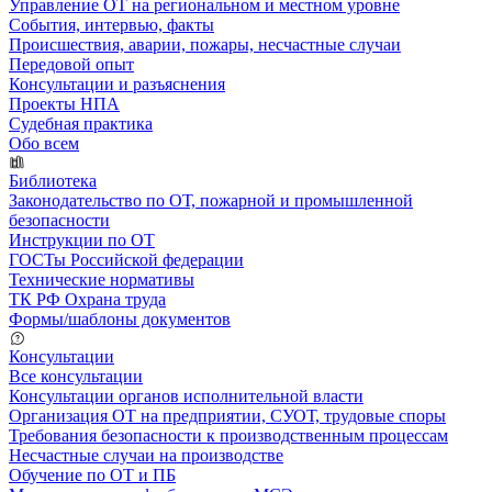
Управление ОТ на региональном и местном уровне
События, интервью, факты
Происшествия, аварии, пожары, несчастные случаи
Передовой опыт
Консультации и разъяснения
Проекты НПА
Судебная практика
Обо всем
Библиотека
Законодательство по ОТ, пожарной и промышленной
безопасности
Инструкции по ОТ
ГОСТы Российской федерации
Технические нормативы
ТК РФ Охрана труда
Формы/шаблоны документов
Консультации
Все консультации
Консультации органов исполнительной власти
Организация ОТ на предприятии, СУОТ, трудовые споры
Требования безопасности к производственным процессам
Несчастные случаи на производстве
Обучение по ОТ и ПБ