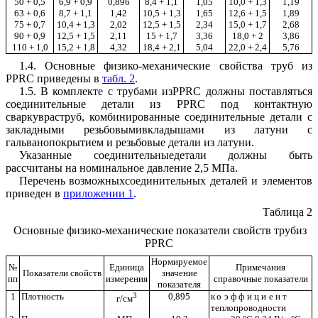
50 + 0,5
6,9 + 0,9
0,896
8,4 + 1,1
1,05
10,0 + 1,3
1,19
63 + 0,6
8,7 + 1,1
1,42
10,5 + 1,3
1,65
12,6 + 1,5
1,89
75 + 0,7
10,4 + 1,3
2,02
12,5 + 1,5
2,34
15,0 + 1,7
2,68
90 + 0,9
12,5 + 1,5
2,11
15 + 1,7
3,36
18,0 + 2
3,86
110 + 1,0
15,2 + 1,8
4,32
18,4 + 2,1
5,04
22,0 + 2,4
5,76
1.4. Основные физико-механические свойства труб из
PPRC приведены в
табл. 2
.
1.5. В комплекте с трубами изPPRC должны поставляться
соединительные детали из PPRC под контактную
сваркувраструб, комбинированные соединительные детали с
закладными резьбовымивкладышами из латуни с
гальванопокрытием и резьбовые детали из латуни.
Указанные соединительныедетали должны быть
рассчитаны на номинальное давление 2,5 МПа.
Перечень возможныхсоединительных деталей и элементов
приведен в
приложении 1
.
Таблица 2
Основные физико-механические показатели свойств трубиз
PPRC
Нормируемое
№
Единица
Примечания
Показатели свойств
значение
пп
измерения
справочные показатели
показателя
1
Плотность
3
0,895
коэффициент
г/см
теплопроводности