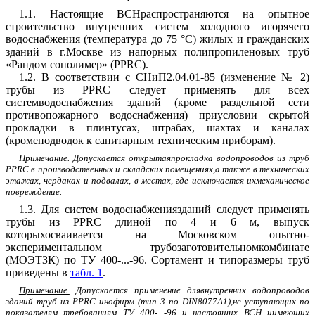
1.1. Настоящие ВСНраспространяются на опытное
строительство внутренних систем холодного игорячего
водоснабжения (температура до 75 °С) жилых и гражданских
зданий в г.Москве из напорных полипропиленовых труб
«Рандом сополимер» (PPRC).
1.2. В соответствии с
СНиП2.04.01-85
(изменение № 2)
трубы из PPRC следует применять для всех
системводоснабжения зданий (кроме раздельной сети
противопожарного водоснабжения) приусловии скрытой
прокладки в плинтусах, штрабах, шахтах и каналах
(кромеподводок к санитарным техническим приборам).
Примечание.
Допускается открытаяпрокладка водопроводов из труб
PPRC в производственных и складских помещениях,а также в технических
этажах, чердаках и подвалах, в местах, где исключается ихмеханическое
повреждение.
1.3. Для систем водоснабжениязданий следует применять
трубы из PPRC длиной по 4 и 6 м, выпуск
которыхосваивается на Московском опытно-
экспериментальном трубозаготовительномкомбинате
(МОЭТЗК) по ТУ 400-...-96. Сортамент и типоразмеры труб
приведены в
табл. 1
.
Примечание.
Допускается применение длявнутренних водопроводов
зданий труб из PPRC инофирм (тип 3 по
DIN
8077
A
1),не уступающих по
показателям требованиям ТУ 400-...-96 и настоящих ВСН иимеющих