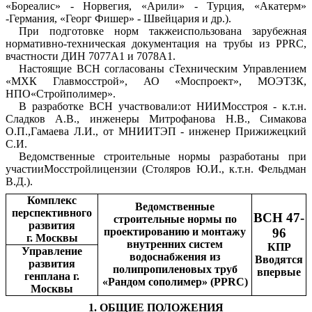
«Бореалис» - Норвегия, «Арили» - Турция, «Акатерм»
-Германия, «Георг Фишер» - Швейцария и др.).
При подготовке норм такжеиспользована зарубежная
нормативно-техническая документация на трубы из PPRC,
вчастности ДИН 7077А1 и 7078А1.
Настоящие ВСН согласованы сТехническим Управлением
«МХК Главмосстрой», АО «Моспроект», МОЭТЗК,
НПО«Стройполимер».
В разработке ВСН участвовали:от НИИМосстроя - к.т.н.
Сладков А.В., инженеры Митрофанова Н.В., Симакова
О.П.,Гамаева Л.И., от МНИИТЭП - инженер Прижижецкий
С.И.
Ведомственные строительные нормы разработаны при
участииМосстройлицензии (Столяров Ю.И., к.т.н. Фельдман
В.Д.).
Комплекс
Ведомственные
перспективного
ВСН 47-
строительные нормы по
развития
проектированию и монтажу
96
г. Москвы
внутренних систем
КПР
Управление
водоснабжения из
Вводятся
развития
полипропиленовых труб
впервые
генплана г.
«Рандом сополимер» (PPRC)
Москвы
1. ОБЩИЕ ПОЛОЖЕНИЯ