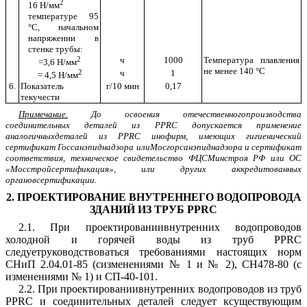
2
16 Н/мм
температуре 95
°С, начальном
напряжении в
стенке трубы:
2
ч
1000
Температура плавления
=3,6 Н/мм
не менее 140 °С
2
ч
1
= 4,5 Н/мм
6.
Показатель
г/10 мин
0,17
текучести
Примечание.
До освоения отечественногопроизводства
соединительных деталей из PPRC допускается применение
аналогичныхдеталей из PPRC инофирм, имеющих гигиенический
сертификат Госсанэпиднадзора илиМосгорсанэпиднадзора и сертификат
соответствия, техническое свидетельство ФЦСМинстроя РФ или ОС
«Мосстройсертификация», или других аккредитованных
органовсертификации.
2. ПРОЕКТИРОВАНИЕ ВНУТРЕННЕГО ВОДОПРОВОДА
ЗДАНИЙ ИЗ ТРУБ
PPRC
2.1. При проектированиивнутренних водопроводов
холодной и горячей воды из труб PPRC
следуетруководствоваться требованиями настоящих норм
СНиП 2.04.01-85
(сизменениями № 1 и № 2),
СН478-80
(с
изменениями № 1) и
СП-40-101
.
2.2. При проектированиивнутренних водопроводов из труб
PPRC и соединительных деталей следует ксуществующим