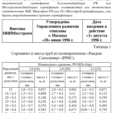
гигиенический сертификат Госсанэпиднадзора РФ или
Мосгорсанэпиднадзораи сертификат соответствия или технического
свидетельства ФЦС Минстроя РФ или ОС«Мосстройсертификация», или
других аккредитованных органов сертификации.
Утверждены
Дата
Управлением развития
введения в
Внесены
генплана
действие
НИИМосстроем
г. Москвы
«1» августа
«20» июня 1996 г.
1996 г.
Таблица 1
Сортамент и масса труб из полипропилена «Рандом
Сополимер» (
PPRC
)
Номинальное давление, PN МПа (бар)
Наружный
1,6 (16)
2,0 (20)
2,5 (25)
диаметр,
толщина
толщина
толщина
мм, с
стенки с
масса 1
стенки с
масса 1
стенки с
масса 1
допуском
допуском,
м, кг
допуском,
м, кг
допуском,
м, кг
мм
мм
мм
12
1,8 + 0,5
0,057
2,0 + 0,5
0,062
2,4 + 0,5
0,071
16 + 0,3
2,3 + 0,5
0,098
2,7 + 0,5
0,11
2,2 + 0,6
0,125
20 + 0,3
2,8 + 0,5
0,148
3,4 + 0,6
0,172
4,0 + 0,6
0,193
25 + 0,3
3,5 + 0,6
0,230
4,2 + 0,8
0,266
5,0 + 0,7
0,301
32 + 0,3
4,5 + 0,7
0,376
5,4 + 0,8
0,434
6,4 + 0,9
0,493
40 + 0,4
5,6 + 0,8
0,583
6,7 + 0,9
0,671
8,09 + 1,1
0,765