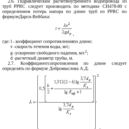
2.6. Гидравлический расчетвнутреннего водопровода из
труб PPRC следует производить по методике
СН478-80
с
определением потерь напора по длине труб из PPRC по
формулеДарси-Вейбаха:
,
где:
l
- коэффициент сопротивленияпо длине;
v
-скорость течения воды, м/с;
2
g
-ускорение свободного падения, м/с
;
d
-расчетный диаметр трубы, м.
2.7. Коэффициентсопротивления по длине следует
определять по формуле Добромыслова А.Д.
,