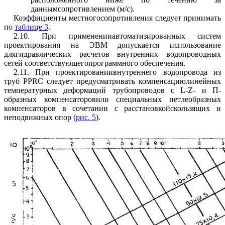
даннымсопротивлением (м/с).
Коэффициенты местногосопротивления следует принимать
по
таблице 3
.
2.10. При примененииавтоматизированных систем
проектирования на ЭВМ допускается использование
длягидравлических расчетов внутренних водопроводных
сетей соответствующегопрограммного обеспечения.
2.11. При проектированиивнутреннего водопровода из
труб PPRC следует предусматривать компенсациюлинейных
температурных деформаций трубопроводов с
L
-
Z
- и П-
образных компенсаторовили специальных петлеобразных
компенсаторов в сочетании с расстановкойскользящих и
неподвижных опор (
рис. 5
).