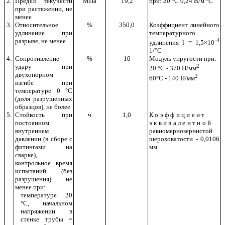
2.
Предел текучести
МПа
19,2
при: 20 °С 0,24 В/м
°
С
при растяжении, не
менее
3.
Относительное
%
350,0
Коэффициент линейного
удлинение при
температурного
разрыве, не менее
-4
удлинения
l
= 1,5
×
10
1/
°
С
4.
Сопротивление
%
10
Модуль упругости при:
удару при
2
20 °С - 370 Н/мм
двухопорном
2
60°С - 140 Н/мм
изгибе при
температуре 0 °С
(доля разрушенных
образцов), не более
5.
Стойкость при
ч
1,0
Коэффициент
постоянном
эквивалентной
внутреннем
равномернозернистой
давлении (в сборе с
шероховатости - 0,0106
фитингами на
мм
сварке),
контрольное время
испытаний (без
разрушения) не
менее при:
температуре 20
°С, начальном
напряжении в
стенке трубы =