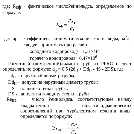
где:
R
- фактическое числоРейнольдса, определяемое по
еф
формуле:
,
2
где:
a
- коэффициент кинематическойвязкости воды, м
/с;
t
следует принимать при расчете:
6
холодного водопровода - 1,31
×
10
6
горячего водопровода - 0,47
×
10
Расчетный (внутренний)диаметр труб из PPRC следует
определять по формуле: d
= 0,5 (2
d
+
D
d
- 4
S
- 2
D
S
), где
н
н
р
d
-
наружный диаметр трубы;
н
D
d
-
допуск на наружный диаметр трубы;
н
S -
толщина стенки трубы;
D
S
-
допуск на толщину стенки трубы;
Re
-
число Рейнольдса, соответствующее началу
кв
квадратичной областигидравлических
сопротивлений при турбулентном течении воды,
определяется поформуле:
,