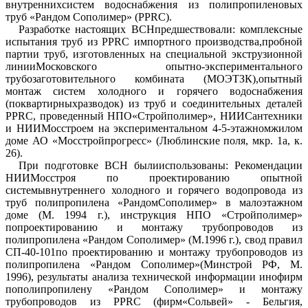
внутреннихсистем водоснабжения из полипропиленовых
труб «Рандом Сополимер» (
PPRC
).
Разработке настоящих ВСНпредшествовали: комплексные
испытания труб из PPRC импортного производства,пробной
партии труб, изготовленных на специальной экструзионной
линииМосковского опытно-экспериментального
трубозаготовительного комбината (МОЭТЗК),опытный
монтаж систем холодного и горячего водоснабжения
(поквартирныхразводок) из труб и соединительных деталей
PPRC, проведенный НПО«Стройполимер», НИИСантехники
и НИИМосстроем на экспериментальном 4-5-этажномжилом
доме АО «Мосстройпрогресс» (Люблинские поля, мкр. 1а, к.
26).
При подготовке ВСН былииспользованы: Рекомендации
НИИМосстроя по проектированию опытной
системывнутреннего холодного и горячего водопровода из
труб полипропилена «РандомСополимер» в малоэтажном
доме (М. 1994 г.), инструкция НПО «Стройполимер»
попроектированию и монтажу трубопроводов из
полипропилена «Рандом Сополимер» (М.1996 г.), свод правил
СП-40-101
по проектированию и монтажу трубопроводов из
полипропилена «Рандом Сополимер»(Минстрой РФ, М.
1996), результаты анализа технической информации инофирм
пополипропилену «Рандом Сополимер» и монтажу
трубопроводов из PPRC (фирм«Сольвей» - Бельгия,