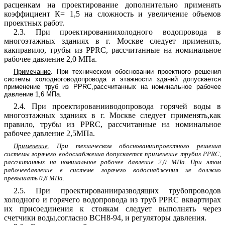
расценкам на проектирование дополнительно применять
коэффициент К= 1,5 на сложность и увеличение объемов
проектных работ.
2.3. При проектированиихолодного водопровода в
многоэтажных зданиях в г. Москве следует применять,
какправило, трубы из PPRC, рассчитанные на номинальное
рабочее давление 2,0 МПа.
Примечание
. При техническом обосновании проектного решения
системы холодноговодопровода и этажности зданий допускается
применение труб из PPRC,рассчитанных на номинальное рабочее
давление 1,6 МПа.
2.4. При проектированииводопровода горячей воды в
многоэтажных зданиях в г. Москве следует применять,как
правило, трубы из PPRC, рассчитанные на номинальное
рабочее давление 2,5МПа.
Применение.
При техническом обоснованиипроектного решения
системы горячего водоснабжения допускается применение трубиз PPRC,
рассчитанных на номинальное рабочее давление 2,0 МПа. При этом
рабочеедавление в системе горячего водоснабжения не должно
превышать 0,8 МПа.
2.5. При проектированииразводящих трубопроводов
холодного и горячего водопровода из труб PPRC вквартирах
их присоединения к стоякам следует выполнять через
счетчики воды,согласно
ВСН8-94
, и регуляторы давления.