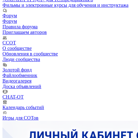
Фильмы и электронные курсы для обучения и инструктажа
Форум
Форум
Правила форума
Приглашаем авторов
ССОТ
О сообществе
Обновления в сообществе
Люди сообщества
Золотой фонд
Файлообменник
Видеогалерея
Доска объявлений
CHAT-OT
Календарь событий
Игры для СОТов