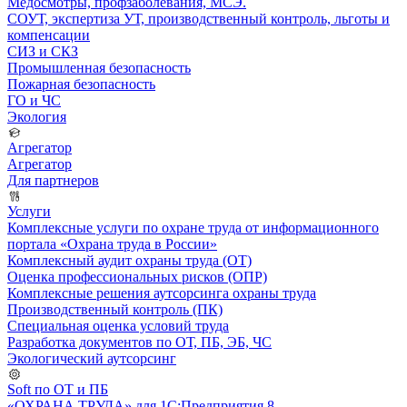
Медосмотры, профзаболевания, МСЭ.
СОУТ, экспертиза УТ, производственный контроль, льготы и
компенсации
СИЗ и СКЗ
Промышленная безопасность
Пожарная безопасность
ГО и ЧС
Экология
Агрегатор
Агрегатор
Для партнеров
Услуги
Комплексные услуги по охране труда от информационного
портала «Охрана труда в России»
Комплексный аудит охраны труда (ОТ)
Оценка профессиональных рисков (ОПР)
Комплексные решения аутсорсинга охраны труда
Производственный контроль (ПК)
Специальная оценка условий труда
Разработка документов по ОТ, ПБ, ЭБ, ЧС
Экологический аутсорсинг
Soft по ОТ и ПБ
«ОХРАНА ТРУДА» для 1С:Предприятия 8