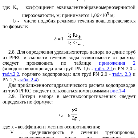
где: К
-
коэффициент эквивалентнойравномернозернистой
э
5
шероховатости, м; принимается 1,06
×
10
м;
b
-
число подобия режимов течения воды,определяется
по формуле:
.
2.8. Для определения удельныхпотерь напора по длине труб
из
PPRC
и скорости течения воды взависимости от расхода
следует производить по таблице
приложения 2
(холодноговодопровода для труб
PN
1,6 -
табл. 2.1
и
PN
2,0 -
табл.2.2
, горячего водопровода: для труб PN 2,0 -
табл. 2.3
и
PN 2,5 -
табл. 2.4
).
Для приближенногогидравлического расчета водопроводов
из труб PPRC следует пользоватьсяномограммами
рис.1-4
.
2.9. Потери напора в местныхсопротивлениях следует
определять по формуле:
,
где:
x
- коэффициент местногосопротивления;
V - средняяскорость в сечении трубопровода,
расположенного ниже по течению за