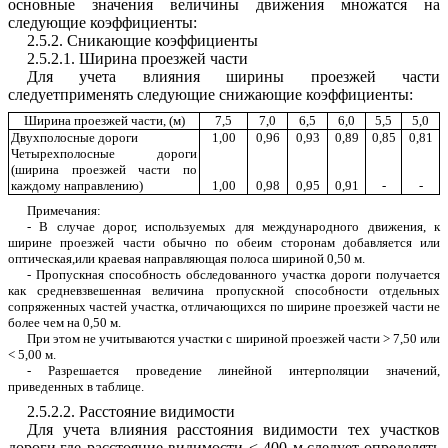
основные
значения
величины
дви
ж
ения
м
н
ожатся
на
следующие
коэффициен
т
ы
:
2.5.2
.
Сникающие
коэффициенты
2.5.2.
1
.
Ш
и
рина
проезжей
части
Для
учета
влия
н
ия
ширины
проезжей
части
следуетприменять
следующие
снижающие
коэффициенты
:
Ширина
проез
ж
ей
части
, (
м)
7,5
7,0
6,5
6,0
5,5
5,0
Двухполосные
дороги
1
,00
0,96
0,93
0,89
0,85
0,8
1
Четырехполосные
дороги
(
шир
и
на
проез
ж
ей
част
и
по
ка
ж
дому
направлению
)
1
,00
0,98
0,95
0,9
1
-
-
Примечания:
-
В
случае
дорог
,
используемых
для
международного движения
,
к
ширине
проезжей
части
обычно
по
обеим сторонам
добавляется
или
оптическая
,
или
краевая
направ
л
яющая
полоса
шири
н
ой
0,50
м
.
-
Пропускная
способность
обследованного
участка дороги
получается
как
средневзвешенная
величина
пропускной
способности
отдельных
сопряженных
частей участка
,
отличающ
и
хся
п
о
ширине
проез
ж
ей
части
не
более
чем
на
0,50
м
.
П
ри
этом
не
учитываются
участки
с
шириной
проезжей
части
>
7,50
или
<
5
,0
0
м
.
-
Разрешается
проведение
линейной
интерполяции
значений
,
приведенных
в
таблице
.
2.5.2.2
.
Расстояние
видимости
Для
учета
влияния
расстояния
видимости
тех участков
дороги
,
где
расстояние
видимости
< 400
м
,
следует
определять