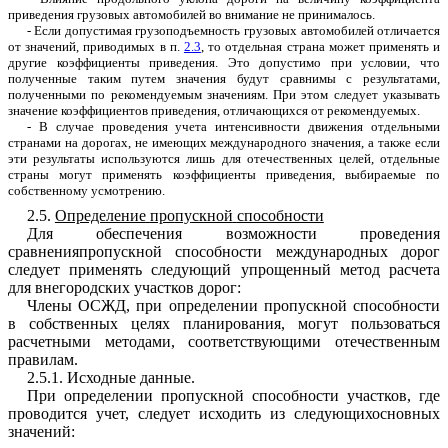
приведения
грузовых
автомобилей
во
внимание
не
принималось
.
-
Если
допустимая
грузоподъемность
грузовых
автомобилей
отличается
от
значений
,
приводимых
в п
.
2.3
,
то
отдельная
страна
может
применять
и
другие коэффиц
и
енты
приведения
.
Э
то
допустимо
при
условии
,
что
полученные
таким
путем
значения
будут
сравнимы
с
результатами
,
получе
н
ными
по
рекомендуемым
значениям
.
При
этом
сл
е
дует
указывать
значение
коэф
ф
ицие
н
тов приведения
,
отличающихся
от
рекомендуемых
.
-
В
случае
проведения
учета
интенсивности
движения
отд
е
льными
странами
на
дорогах
,
не
имеющих междуна
р
одного
значения
,
а
также
если
эти
результаты использ
у
ются
лишь
для
отечественных
целей
,
отдельные
страны
могут
применять
коэффициенты
приведения
,
выбираемые
по
собственному
усмотрению
.
2.5
.
Определение
про
пу
скной
способности
Для
обеспечения
возможности
проведения
сравненияпропускной
способности
международных
дорог
следует
применять
следующий
упрощенный
м
е
тод
расчета
для
внегородских
участков
дорог
:
Члены
ОСЖД
,
при
определении
пропускной
способности
в
собственных
целях
планирования
,
могут
пользоваться
расчетными
методами
,
соответствующими
отечественным
правилам
.
2.5.
1
.
И
с
ходные
данные
.
При
определении
пропускной
способности
участков
,
где
проводится
учет
,
следует
исходить
из
следующихосновных
значений
: