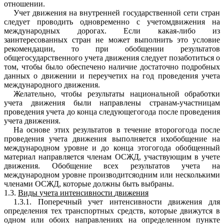
отношени
и
.
Учет
движения
на
внутре
н
ней
го
с
ударственной сети
стран
следует
проводить
одновременно
с
учетомдви
ж
ения
на
ме
ж
дународных
дорогах
.
Если
какая
-
либо из
заинтересованных
стран
не
м
ожет
выполнить
это
условие
реко
м
ендации
,
то
при
обобще
н
ии
результатов
общегосударс
т
в
е
нного
учета
д
ви
же
н
и
я
следует
позаботиться
о
том
,
чтобы
было
обеспечено
наличие
достаточ
н
о
подробных
данных
о
движении
и
переучетих
на
год
п
р
оведения
учета
международного
движения
.
Ж
елатель
н
о
,
чтобы
результаты
национальной обработк
и
учета
дви
ж
ения
были
направлены
стра
н
а
м
-
участ
ниц
ам
проведения
учета
до
конца
следующегогода
после
проведения
уче
т
а
д
в
ижения
.
На
основе
э
тих
результатов
в
течение
второгогода
после
про
в
едения
учета
движения
выполняется
ихобобщение
н
а
м
е
ж
дународном
уро
в
не
и
до
конца
этогогода
обоб
щ
енный
м
атериал
направляется
членам
О
С
ЖД
,
участвующи
м
в
учете
дв
иж
ения
.
Обобщение
всех
результатов
учета
н
а
международном
уровне
производитсяодни
м
или
нескольки
м
и
члена
м
и
О
С
ЖД
,
которые
должны быть
выбраны
.
1
.3
.
Виды
учета
интенсивности
дв
и
жени
я
1
.3.
1
.
Поперечный
учет
интенсивности
дви
ж
ения для
определения
тех
транспортных
средств
,
которые дви
ж
утся
в
одном
и
ли
обоих
направлениях
на
определенном
пункте