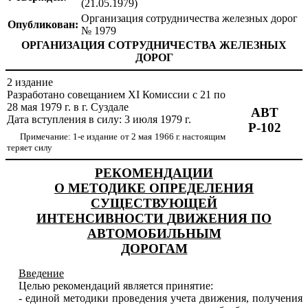
(21.05.1979)
Организация сотрудничества железных дорог
Опубликован:
№ 1979
ОРГАНИЗАЦИЯ
СОТРУДНИЧЕСТВА
ЖЕЛЕЗНЫХ
ДОРОГ
2
издание
Разработано
совещанием
XI
Комиссии с
2
1
по
28
мая
1
979
г
.
в
г
.
Суздале
АВТ
Дата
в
ступления
в
силу:
3
июля
1
979
г
.
Р-102
Примечание
:
1
-
е
издание
от
2
м
ая
1
966
г
.
настоящим
теряет
силу
РЕК
О
МЕНДАЦИИ
О
МЕТОДИКЕ
ОПРЕДЕЛЕНИЯ
СУЩЕ
С
ТВУЮЩЕЙ
И
НТЕНС
И
ВНОСТИ
Д
ВИЖЕН
И
Я ПО
АВТОМОБИЛЬНЫМ
ДОРОГАМ
Введение
Целью
реко
м
ендаций
является
принятие
:
-
единой
методики
проведения
учета
движения
,
получения