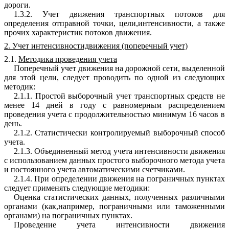
дороги
.
1
.3.2
.
Учет
движе
н
ия
транспортных
потоков
для
определения
отправной
точки
,
цели
,
интен
с
ивности
,
а
также
прочих
характеристик
потоков
движения
.
2
.
Учет интенсивностидвижения (поперечный учет)
2.
1
.
Мето
д
ика
проведени
я
учета
Поперечный
учет
дви
ж
ения
на
доро
ж
ной
сети
,
выделенно
й
для
этой
цели
,
следует
проводить
по
одной
из
следующих
методик
:
2.
1
.
1
.
Просто
й
выборочный
учет
транспортных средств
не
менее
1
4
дне
й
в
году
с
равномерным распределением
проведения
учета
с
продол
ж
ительностью
м
ин
и
му
м
16
часов
в
день
.
2.
1
.2
.
С
т
атистически
к
онтролируемый
выбороч
ный
способ
учета
.
2.
1
.3
.
Объединен
н
ый
метод
учета
интенсивно
с
ти дви
ж
е
ния
с
использован
и
ем
данных
простого
выборочного
метода
учета
и
постоянного
учета
автоматическими счетчиками
.
2.
1
.4
.
При
определении
движения
на
пограничных пунктах
следует
применять
следующие
методики
:
Оценка
статистических
данных
,
полученных
различными
органам
и
(
как
,
например
,
пограничными
или
таможенными
органами
)
на
пограничных
пу
н
ктах
.
Проведение
учета
интенсивности
движения