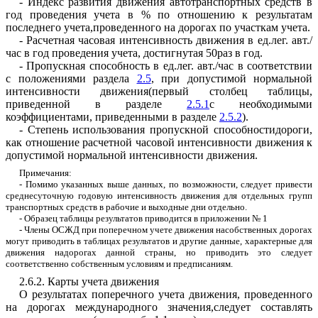
-
Индекс
развития
движения
а
в
тотранспорт
н
ых средств
в
год
проведен
и
я
учета
в
%
по
отношению к
результатам
п
оследн
е
го
учета
,
проведенного
на дорогах
по
уча
с
т
к
ам
учета
.
-
Р
асчетная
часовая
интенсив
н
ость
движения
в ед
.
лег
.
авт
./
час
в
год
проведения
учета
,
достигнутая
50
раз
в
год
.
-
П
ропускная
способность
в
ед
.
лег
.
авт
./
час
в соответс
тви
и
с
положениями
раздела
2.5
,
при
допуст
и
мо
й
но
р
ма
л
ьной
инте
н
сив
н
ости
движения
(
первый
столбец
та
б
лицы
,
приведенной
в
разделе
2.5.1
с
необходимыми
ко
э
ффициентами,
приведенными
в
разделе
2.5.2
).
-
Сте
п
е
н
ь
использования
пропускной
способностидо
р
оги
,
как
отношение
р
асчетной
часовой
интенсивности дви
ж
ения
к
допус
т
имой
нормальной
интенсивности
дви
ж
ен
и
я
.
Примечани
я
:
-
Помимо
указа
н
ных
выше
данных
,
по
возможности
,
следует
привести
среднесуточную
годовую
интенсивность движения
для
от
д
ельных
групп
транспортных
средств
в рабочие
и
в
ы
х
одны
е
дн
и
отдельно
.
-
Образец
таблицы
результатов
приводится
в
п
рило
ж
ен
и
и
№ 1
-
Члены
ОСЖД
при
поперечном
учете
дви
же
ния
насобстве
н
ных
дорогах
могут
приводить
в
таблицах
результатов
и
другие
данные
,
характерные
для
движения
надорогах
данной
страны
,
но
привод
и
ть
это
следует
соответственно
с
о
бственным
условиям
и
предписаниям
.
2.6.2
.
Карты
учета
движения
О
результатах
поперечного
у
чета
движен
и
я
,
проведенного
на
дорогах
международного
значения
,
следует
составлять