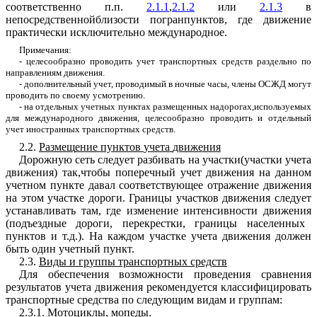
соответст
в
енно
п
.
п
.
2.1.1
,
2.1.2
или
2.1.3
в
непосредственнойблизости
погранпу
нк
тов
,
где
движение
практически исключительно
международное
.
Примечани
я
:
-
целесообразно
проводить
учет
транспортных
средс
т
в раздельно
по
направлениям
движения
.
-
допол
н
ительный
учет
,
проводимый
в
ночные
часы
,
члены
О
СЖД
могут
проводить
по
своему
усмотрению
.
-
на
отдел
ьн
ых
учетных
пунктах
размещен
н
ых
надо
р
огах
,
используемых
для
м
е
ждународного
движения
,
це
л
есообразно
проводить
и
отдельны
й
учет
иностранных транспортных
средст
в
.
2.2
.
Разме
щ
ение
пунктов
учета
движения
Дорожную
сеть
следует
разбивать
на
участки
(
участки
учета
движения
)
так
,
чтобы
поперечный
учет
движения
на
данном
учетном
пункте
давал
соответ
ст
ву
ющ
ее
отражение
дв
ижения
на
этом
участке
дороги
.
Границы
участков
движения
следует
уста
н
авливать
там
,
где изменение
интенсивности
дви
ж
ения
(
подъездные
дороги
,
перекрестки
,
границы
населенных
пунктов
и
т
.
д
.)
.
На каждом
участке
учета
движения
должен
быть
один
учетный
пункт
.
2.3
.
Виды
и
гр
у
ппы
транспортных
средств
Для
обеспечения
возможности
проведения
сравнения
результатов
учета
движения
рекомендуется
классифицировать
транспортные
средства
по
следующим
видам
и
группам
:
2.3.
1
.
Мотоциклы
,
мо
п
еды
.