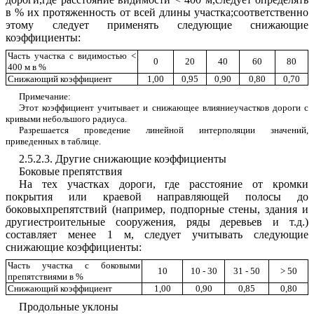
в
%
их
протяженность
от
всей
длины участка
;
соответственно
этому
следует
применять
следующие
снижа
ю
щие
коэф
ф
ициенты
:
Часть
участка
с видимостью
<
0
20
40
60
80
400
м
в
%
Снижающий
коэффициент
1
,00
0,95
0,90
0,80
0,7
0
Примечание
:
Этот
ко
эф
фициент
учитывает
и
снижающее
влияниеучастков
дороги
с
кривыми
небольшого
радиуса
.
Разрешается
проведение
линейной
интерполяции
значений
,
приведенных
в
таблице
.
2.
5
.2.3
.
Другие
снижающие
коэф
ф
ициенты
Боковые
препятствия
Н
а
тех
участках
дороги
,
где
расстояние
от
кромки
покр
ы
тия
или
краевой
направляющей
полосы
до
боковы
х
препятствий
(
например
,
подпорны
е
стены
,
здани
я
и
другиестроительные
соору
ж
ения
,
ряды
деревьев
и
т
.
д
.)
соста
в
ляет
менее
1
м
,
следует
учитывать
следующие
с
нижающи
е коэффициенты
:
Ч
асть
участк
а
с
б
ок
овыми
10
1
0
-
30
3
1
- 50
> 5
0
препятствиями
в %
Сниж
аю
щий
коэффициент
1
,00
0,90
0,85
0,80
Продольные
уклоны