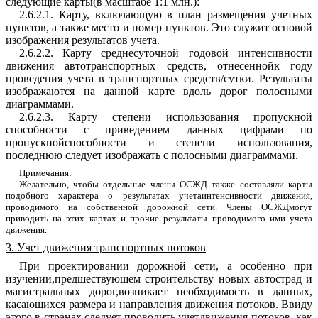
следующие
карты
(
в
масштабе
1
:
1
млн
.)
:
2.6.2.
1
.
Карту
,
включающую
в
план
размещения учетных
пунктов
,
а
та
кж
е
место
и
номер
пунктов
.
Это служит
основой
изображения
результатов
учета
.
2.6.2.2
.
Карту
среднесуточной
годовой
интенсивности
движения
автотранспортны
х
средств
,
отнесенно
й
к
году
п
роведения
учета
в
тра
н
с
по
рт
ны
х
средств
/
сутки
.
Результаты
изобра
ж
аются
на
данной
к
а
рте
вдоль
дорог п
о
лос
н
ыми
диаграммами
.
2.6.2.3
.
Карту
степени
использования
п
ропускной
способности
с
пр
и
ведением
данных
цифрами
по
пропускнойспособности
и
степени
использования
,
последнюю
следует
изображать
с
полосными
диагра
м
мами
.
Пр
и
ме
ч
ания
:
Же
лат
е
льно
,
чтобы
отдельны
е
члены
ОСЖД
также
состав
л
яли
карты
п
одобного
характера
о
результатах
учетаинтенсивности
движения
,
проводимого
на
собственной дорожной
сети
.
Члены
ОСЖДм
огут
приводить
на
э
тих
картах
и
прочие
результаты
проводимого
ими
учета
движения
.
3
.
Учет движения транспортных потоков
При
про
е
ктировании
дорожной
сети
,
а
особенно
при
изучении
,
предшествующем
строительству
новых
автострад и
магистральных
дорог
,
возникает
необходимость
в данных
,
касающихся
размера
и
направления
движения
потоков
.
Ввиду
этого
в
странах
с
л
едует
проводить
учетдвижения
потоков,
как