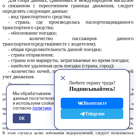
Для
сбора
данных
,
сравнимых
в
м
е
жд
у
н
арод
н
ом масштабе
о
связанном
с
пересечением
границы
движения
,
следует
определять
следующие
данные
:
-
ви
д
трансп
о
ртн
о
го
средства
;
-
страна
,
где
производилась
паспортизацияданного
транспортного
средства
;
-
обоснование
поездки
;
-
количество
пассажиров
данного
транспортногосредства
(
вместе
с
водителем
);
-
общая
продолжительность
данной
поездки
;
-
страна
отправления
;
-
страны
или
маршруты
,
затрагиваемые
во
время поездки
;
-
наиболее
у
да
ленная
цель
поездки
(
страна
,
город
);
-
количество
ночей
,
про
в
еде
нн
ых
в
стране
,
производящей
учет
движения
.
Любите охрану труда?
П
ри
м
ечания
:
Подписывайтесь!
-
О
дной
поездкой
считается
поездка
,
проделываемая до
возвращения
в
Мы обрабатываем
страну
отправлен
и
я
,
независимо
оттого
,
по
той
же
дороге
или
ж
е
по
д
р
угой
данные посетителей
дороге
возвращаются
в
страну
отправления
.
Вконтакте
и используем cookies
-
В
тех
погра
нпу
н
к
тах
,
где
обе
соседние
страны принимают
участие
в
согласно
политике
проведении
учета
по
ОСЖД
,
учетные органы
дают
опросные
листы
н
а
заполнен
и
е
лишь
выезжающи
м
.
Telegram
-
В
тех
погранп
унк
тах
,
где
сосед
н
яя
страна
(
например
,
не
ОК
социалистическая
страна
)
не
принимает участия
в
проведении
учета
,
опросные
листы
следует заполнять
как
в
ы
езжа
ющими
,
так
и
въезжающими
.
В
этом случае
,
в
целях
избе
ж
ания
недоразумени
й
,
следует пользоваться