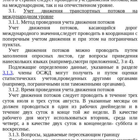
на
ме
ж
дународн
о
м
,
так
и
на
отечественном
уровне
.
3.
1
.
Учет
д
в
ижения
т
р
а
н
спорт
ны
х
потоков
на
ме
ждун
а
р
одном
уровн
е
3.
1
.
1
.
М
етод
проведения
учета
движе
н
ия
потоков
Учет
движения
потоков
,
касающ
и
йся
дорог
международного
значения
,
следует
проводить
в
координации с
поперечным
учетом
движения
и
при
этом
на
пограничных
пунктах
.
Учет
движения
потоков
можно
проводить
путем
заполнения
опросных
листов
,
где
вопросы
приведения
нанескольких
языках
(
например
,
смотри
приложения
2, 3
и
4).
П
одле
ж
ащие
определению
дан
н
ы
е
,
указанные
в
разделе
3.1.3
,
члены
ОСЖД
могут
получить
и
путем
оценки
статистических
учетов
,
проведенных
д
р
угими
органами
(
напри
м
ер
,
пограничными
или
тамо
ж
енными
органами
).
3.
1
.2
.
Время
проведения
учета
движения
потоков
У
чет
движ
е
ния
потоков
следует
проводить
в
течение
трех
суток
июля
и
трех
суток
авгус
т
а
.
В
указанные
месяцы
о
н
дол
ж
ен
пров
о
диться
в
один
из
рабочих
днейнедели
и
в
течение
д
вух
суток
в
конце
той
же
недели
.
В
качестве
рабочего
дня
могут
использоваться
вторник
,
сред
а
или
четверг
,
а
в
качестве
двух
суток
в
конценедели
-
суббота
и
воскресенье
.
3.
1
.3
.
Вопросы
,
задаваемые
пересекающим
границу