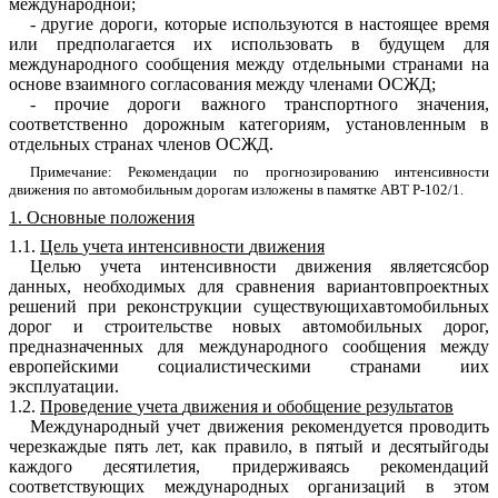
меж
д
у
н
ародно
й
;
-
другие
дороги
,
которые
используются
в
настоящее
врем
я
или
предпо
л
агается
их
использовать
в
будущем
для
м
е
ж
дуна
р
одного
сообщения
ме
ж
ду
отдельными странами
на
основе
взаимного
согласования
между
членами
ОС
Ж
Д
;
-
прочие
дороги
важного
транспортного
значения
,
соответственно
дорожным
категориям
,
установленным
в
отдельных
ст
р
анах
ч
ленов
ОСЖД
.
При
м
ечан
и
е
:
Рекомендации
по
прог
н
ози
р
ова
н
ию
интенсивност
и
д
в
и
ж
ения
по
автомобильным
дорогам
и
зложены
в
памятке
А
ВТ
Р
-
1
02/
1
.
1
.
Основные
положения
1.1
.
Цель
учет
а
интенсивности
движения
Ц
ель
ю
учета
интенси
в
ности
движения
являетсясбор
данных
,
необходи
м
ых
для
сравнения
вариантовпроектных
р
е
ш
е
ний
при
реконструкции
существующихавтомобильных
до
р
ог
и
строительстве
новых
автомобильных
до
р
ог
,
п
р
едназначенн
ы
х
для
международного
сообщения
м
еж
д
у
е
вр
опе
й
ски
м
и
социалистическим
и
странами
иих
эксплуатации
.
1.2
.
Про
веде
н
ие
учет
а
д
вижен
и
я и
о
бобщение
результатов
Международный
учет
д
в
ижения
рекомендуется
проводить
чере
з
кажд
ы
е
пять
лет
,
как
правило
,
в
пятый и
десятый
г
оды
к
аждого
десятилетия
,
придерживаясь реко
м
ендаци
й
соответству
ю
щих
ме
ж
дународных
организаций
в
э
том