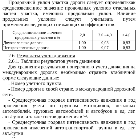
Продольный
уклон
участка
дороги
следует
определятькак
среднев
з
вешенное
значение
продольных
уклонов
отдельных
частей
участка
,
имеющих
продольный
уклон
.
Влияние
продольных
уклонов
следует
учитывать
путем
примененияследующих
снижающих
коэффициентов
:
С
ред
н
евз
в
е
ш
ен
н
ое
значение
2,0
2,0
-
4,0
>
4,0
продоль
н
ых
участков
в
%
Д
вух
п
олос
ные
дороги
1
,00
0,93
0,93
Четырехполосные
дороги
1
,00
0,97
0,93
2.6
.
Результаты
у
чета
движения
2.6.
1
.
Таблицы
результатов
учета
дви
ж
ения
Для
сравнения
результатов
поперечн
о
го
учета
дви
ж
ения
на
международных
дорогах
необходимо
отразить
втабличной
форме
с
л
едующи
е
данные
:
-
Номер
учетного
пункт
а.
-
Н
омер
дороги
в
свое
й
стране
,
в
международной дорожно
й
сети
.
-
С
реднесуточная
годова
я
интенсивность
движения
в
год
п
роведен
и
я
учета
по
группам
мотоцик
л
ов
,
легковых
а
в
томобилей
,
грузовых
автомобилей
и
автобусов
в
ед
.
лег
.
а
вт
./
сутки
,
а
т
акж
е
состав
дви
ж
ения
в
%
.
-
Среднес
у
точная
годовая
интенсивность
движения в
год
проведения
измерений
автотранспортной
группы
в ед
.
л
ег
.
а
вт
./
сутки
.