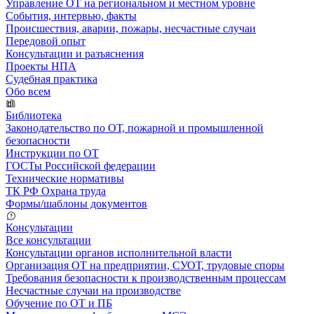
Управление ОТ на региональном и местном уровне
События, интервью, факты
Происшествия, аварии, пожары, несчастные случаи
Передовой опыт
Консультации и разъяснения
Проекты НПА
Судебная практика
Обо всем
Библиотека
Законодательство по ОТ, пожарной и промышленной
безопасности
Инструкции по ОТ
ГОСТы Российской федерации
Технические нормативы
ТК РФ Охрана труда
Формы/шаблоны документов
Консультации
Все консультации
Консультации органов исполнительной власти
Организация ОТ на предприятии, СУОТ, трудовые споры
Требования безопасности к производственным процессам
Несчастные случаи на производстве
Обучение по ОТ и ПБ