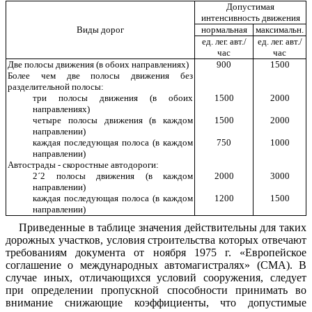
Допустимая
интенсивность
движения
В
иды
дорог
но
рмальная
макс
и
мал
ьн.
ед
.
л
ег
.
а
вт.
/
ед
.
л
ег
.
а
вт.
/
час
час
Две
полосы
движения
(
в обоих
направлениях
)
900
1
500
Более
чем
две
полосы
движения
без
разделительной
полос
ы
:
три
полосы
дви
ж
ения
(
в
обоих
1
500
2000
направлениях
)
четыре
полосы
движения
(
в
каждом
1
500
2000
направлении
)
каждая
последующая
по
л
оса
(
в
каждом
750
1
00
0
напра
в
лении
)
Автострады
-
скоростные автодо
р
оги
:
2
´
2
полосы
движени
я
(
в
каждом
2000
3000
н
аправлении
)
к
аждая
последующая
по
л
оса
(
в
каждом
1
200
1
500
направлении
)
Приведенные
в
таблице
значения
действительны
для таких
дорожных
участков
,
условия
строитель
с
тва
которых отвечают
требованиям
документа
от
ноября
1
975
г
. «
Европейское
согла
ш
ение
о
ме
ж
дународных
автомагистраля
х»
(СМА)
.
В
с
лучае
иных
,
отличающихся
услови
й
сооружения,
следует
при
определении
пропускной
способности
п
ринимать
во
в
н
имание
снижающие
коэ
ф
фициенты
,
что
допустимые