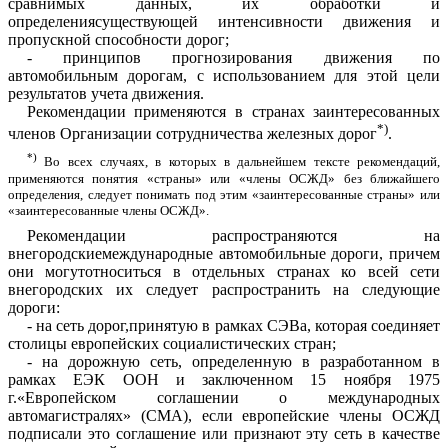
сравнимых
данных
,
их
обработки
и
определения
су
ще
ствую
щ
е
й
и
нте
нси
в
н
ости
движения
и
пропускной
спосо
б
ности
до
р
ог
;
-
принципов
прогнози
р
ования
движения
по
авт
о
мобильным
дорогам
,
с
использованием
для
этой
цели
результатов
учета
движения
.
Рекоме
н
дации
примен
я
ются
в
ст
р
анах
заинтересован
ны
х
*)
членов
Организации
сотрудничества
железных
дорог
.
*)
Во
всех
случаях
,
в
которых
в
дальне
й
шем
тексте
рекомендаци
й
,
применяются
понятия
«
страны
»
или
«
члены
ОСЖД
»
без
ближайшего
опре
д
еления
,
следует пони
м
ать
под
э
тим
«
заинтересованные
страны»
или
«
заинтересованные
члены
ОС
ЖД
».
Рекоменда
ц
ии
распространяются
на
внегородскиемеждународные
автомобильные
дороги
,
п
р
ичем
они
могутотноситься
в
отдельных
ст
р
а
н
ах
к
о
всей
сети
внегородских
их
следует
распространить
на
следующие
дороги
:
-
на
сеть
дорог
,
принят
ую
в
рамках
СЭ
В
а
,
которая
соединяет
столицы
е
в
ропейских
социалистических стран
;
-
на
д
орож
н
у
ю
сеть
,
определенную
в
разработанном
в
рамках
ЕЭК
ОО
Н
и
закл
ю
ченно
м
1
5
ноября
1
975
г
.«
Европе
й
с
к
о
м
соглашении
о
м
е
ж
дународных
автомагистралях
» (
СМА
),
если
европе
й
ские
члены
ОС
Ж
Д
подписали это
соглашение
или
признают
эту
сеть
в
качестве