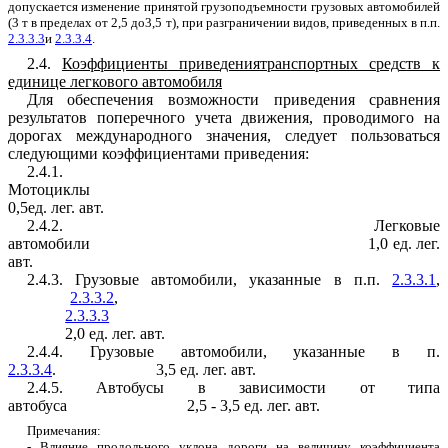
допускается
изме
н
ение
принятой грузоподъемнос
т
и
грузовых
автомобилей
(3
т
в
пределах
от
2,5
до
3,5
т
),
при
разграничении
видов
,
приведенных
в
п
.
п
.
2.3.3.3
и
2.3.3.4
.
2.4
.
К
оэффи
циенты
пр
и
ве
дения
транспортны
х с
ред
с
тв
к
единице
легкового
а
в
том
обиля
Для
обеспечения
возмо
ж
ности
п
ри
ведения
сравнения
результатов
поперечного
учета
движения
,
проводимого на
дорогах
ме
ж
дуна
р
одного
значения
,
следует
пользоваться
следующими
коэффициентами
приведения
:
2.4.
1
.
Мот
о
циклы
0,5
ед
.
л
ег
.
а
вт
.
2.4.2
.
Легковые
авто
м
обили
1
,0
ед
.
л
ег
.
а
вт
.
2.4.3
.
Грузовые
автомоби
л
и
,
указанные
в
п
.
п
.
2.3.3.1
,
2.3.3.2
,
2.3.3.3
2
,0
ед
.
л
ег
.
а
вт
.
2.4.4
.
Грузовые
автомобили
,
указанные
в
п
.
2.3.3.4
.
3,5
ед
.
л
ег
.
а
вт
.
2.4.5
.
Автобусы
в
зависимости
от
типа
автобуса
2,5 - 3,5
ед
.
л
ег
.
а
вт
.
Примечания
:
-
Влияние
продольного
уклона
дороги
на
величину коэффиц
и
ента