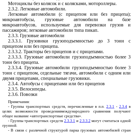
Мотоциклы
без
колясок
и
с
колясками
,
мотороллеры
.
2.3.2
.
Легковые
автомобили
.
Легковые
автомобили
(
с
прицепом
или
без
прицепа
);
микроавтобусы
,
грузовые
автомобили
на
базе
м
и
к
р
оавтобусов
,
используемы
е
для
п
е
ревозки
грузов
и
пассажиров
;
легковые
автомобили
типа
пикап
.
2.3.3
.
Грузовые
автомобили
2.3.3.
1
.
Грузовики
грузоподъемностью
до
3
тонн с
прицепом
ил
и
без
прицепа
.
2.3.3.2
.
Тракторы
без
прицепов
и
с
прицепами
.
2.3.3.3
.
Грузовые
автомобили
грузоподъемностью более
3
тонн
без
прицепа
.
2.3.3.4
.
Грузовые
автомобили
грузоподъемностью более
3
тонн
с
прицепом
,
седельные
тягачи
,
автомобили
с
одним
или
двумя
прицепами
,
специальные
грузовики
.
2.3.4
.
Автобусы
с
прицепами
или
без
прицепо
в
2.3.5
.
Велосипеды
.
2.3.6
.
Повозки
П
римечания
:
-
Группы
транспортных
средств
,
перечисленные
в п
.
п
.
2.3.1
-
2.3.4
в
целях
возможности
проведениямеждународного
сравнения
получают
общее
название
«
автотранспортные
средства
».
-
Группы
транспортных
средств
2.3.3.1
и
2.3.3.2
могут
считаться
одной
группой
.
-
В
связи
с
различной
структурой
парка
грузовых автомобилей
стран