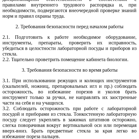
правилами внутреннего трудового распорядка и, при
необходимости, подвергаются внеочередной проверке знаний
норм и правил охраны труда.
2. Требования безопасности перед началом работы
2.1. Подготовить к работе необходимое оборудование,
инструменты, препараты, проверить их исправность,
убедиться в целостности лабора­торной посуды и приборов из
стекла.
2.2. Тщательно проветрить помещение кабинета биологии.
3. Требования безопасности во время работы
3.1. При использовании режущих и колющих инструментов
(скальпе­лей, ножниц, препаровальных игл и пр.) соблюдать
осторожность, во из­бежание порезов и уколов брать
инструмент только за ручки, не направ­лять их заостренные
части на себя и на учащихся.
3.2. Соблюдать осторожность при работе с лабораторной
посудой и приборами из стекла. Тонкостенную лабораторную
посуду следует ук­реплять в зажимах штативов осторожно,
слегка поворачивая вокруг вер­тикальной оси или перемещая
вверх-вниз. Брать предметные стекла за края легко во
избежание пореза пальцев.