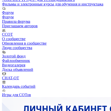
Фильмы и электронные курсы для обучения и инструктажа
Форум
Форум
Правила форума
Приглашаем авторов
ССОТ
О сообществе
Обновления в сообществе
Люди сообщества
Золотой фонд
Файлообменник
Видеогалерея
Доска объявлений
CHAT-OT
Календарь событий
Игры для СОТов