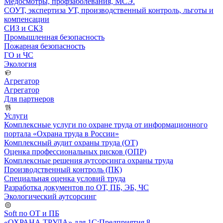
Медосмотры, профзаболевания, МСЭ.
СОУТ, экспертиза УТ, производственный контроль, льготы и
компенсации
СИЗ и СКЗ
Промышленная безопасность
Пожарная безопасность
ГО и ЧС
Экология
Агрегатор
Агрегатор
Для партнеров
Услуги
Комплексные услуги по охране труда от информационного
портала «Охрана труда в России»
Комплексный аудит охраны труда (ОТ)
Оценка профессиональных рисков (ОПР)
Комплексные решения аутсорсинга охраны труда
Производственный контроль (ПК)
Специальная оценка условий труда
Разработка документов по ОТ, ПБ, ЭБ, ЧС
Экологический аутсорсинг
Soft по ОТ и ПБ
«ОХРАНА ТРУДА» для 1С:Предприятия 8