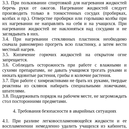
3.3. При пользовании спиртовкой для нагревания жидкостей
беречь руки от ожогов. Нагревание жидкостей следует
производить только в тон­костенных сосудах (пробирках,
колбах и пр.). Отверстие пробирки или горлышко колбы при
их нагревании не направлять на себя и на учащих­ся. При
нагревании жидкостей не наклоняться над сосудами и не
загля­дывать в них.
3.4. При нагревании стеклянных пластинок необходимо
сначала рав­номерно прогреть всю пластинку, а затем вести
местный нагрев.
3.5. Кипячение горючих жидкостей на открытом огне
запрещается.
3.6. Соблюдать осторожность при работе с влажными и
сухими пре­паратами, не давать учащимся трогать руками и
нюхать ядовитые расте­ния, грибы и колючие растения.
3.7. При работе с химреактивами не брать их руками, твердые
реак­тивы из склянок набирать специальными ложечками,
шпателями.
3.8. Поддерживать порядок на рабочем месте, не загромождать
стол посторонними предметами.
4. Требования безопасности в аварийных ситуациях
4.1. При разливе легковоспламеняющейся жидкости и ее
воспламенении немедленно удалить учащихся из кабинета,