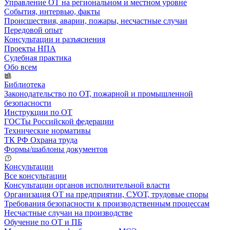
Управление ОТ на региональном и местном уровне
События, интервью, факты
Происшествия, аварии, пожары, несчастные случаи
Передовой опыт
Консультации и разъяснения
Проекты НПА
Судебная практика
Обо всем
Библиотека
Законодательство по ОТ, пожарной и промышленной
безопасности
Инструкции по ОТ
ГОСТы Российской федерации
Технические нормативы
ТК РФ Охрана труда
Формы/шаблоны документов
Консультации
Все консультации
Консультации органов исполнительной власти
Организация ОТ на предприятии, СУОТ, трудовые споры
Требования безопасности к производственным процессам
Несчастные случаи на производстве
Обучение по ОТ и ПБ