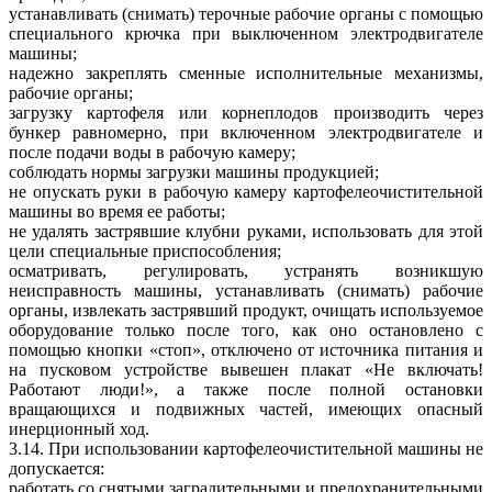
устанавливать (снимать) терочные рабочие органы с помощью
специального крючка при выключенном электродвигателе
машины;
надежно закреплять сменные исполнительные механизмы,
рабочие органы;
загрузку картофеля или корнеплодов производить через
бункер равномерно, при включенном электродвигателе и
после подачи воды в рабочую камеру;
соблюдать нормы загрузки машины продукцией;
не опускать руки в рабочую камеру картофелеочистительной
машины во время ее работы;
не удалять застрявшие клубни руками, использовать для этой
цели специальные приспособления;
осматривать, регулировать, устранять возникшую
неисправность машины, устанавливать (снимать) рабочие
органы, извлекать застрявший продукт, очищать используемое
оборудование только после того, как оно остановлено с
помощью кнопки «стоп», отключено от источника питания и
на пусковом устройстве вывешен плакат «Не включать!
Работают люди!», а также после полной остановки
вращающихся и подвижных частей, имеющих опасный
инерционный ход.
3.14. При использовании картофелеочистительной машины не
допускается:
работать со снятыми заградительными и предохранительными