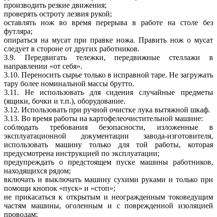
производить резкие движения;
проверять остроту лезвия рукой;
оставлять нож во время перерыва в работе на столе без
футляра;
опираться на мусат при правке ножа. Править нож о мусат
следует в стороне от других работников.
3.9. Передвигать тележки, передвижные стеллажи в
направлении «от себя».
3.10. Переносить сырье только в исправной таре. Не загружать
тару более номинальной массы брутто.
3.11. Не использовать для сидения случайные предметы
(ящики, бочки и т.п.), оборудование.
3.12. Использовать при ручной очистке лука вытяжной шкаф.
3.13. Во время работы на картофелеочистительной машине:
соблюдать требования безопасности, изложенные в
эксплуатационной документации завода-изготовителя,
использовать машину только для той работы, которая
предусмотрена инструкцией по эксплуатации;
предупреждать о предстоящем пуске машины работников,
находящихся рядом;
включать и выключать машину сухими руками и только при
помощи кнопок «пуск» и «стоп»;
не прикасаться к открытым и неогражденным токоведущим
частям машины, оголенным и с поврежденной изоляцией
проводам;