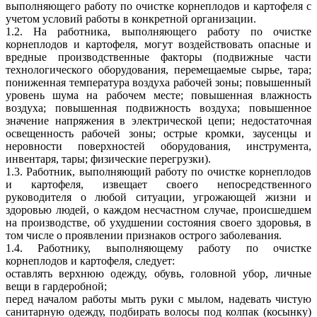
выполняющего работу по очистке корнеплодов и картофеля с
учетом условий работы в конкретной организации.
1.2. На работника, выполняющего работу по очистке
корнеплодов и картофеля, могут воздействовать опасные и
вредные производственные факторы (подвижные части
технологического оборудования, перемещаемые сырье, тара;
пониженная температура воздуха рабочей зоны; повышенный
уровень шума на рабочем месте; повышенная влажность
воздуха; повышенная подвижность воздуха; повышенное
значение напряжения в электрической цепи; недостаточная
освещенность рабочей зоны; острые кромки, заусенцы и
неровности поверхностей оборудования, инструмента,
инвентаря, тары; физические перегрузки).
1.3. Работник, выполняющий работу по очистке корнеплодов
и картофеля, извещает своего непосредственного
руководителя о любой ситуации, угрожающей жизни и
здоровью людей, о каждом несчастном случае, происшедшем
на производстве, об ухудшении состояния своего здоровья, в
том числе о проявлении признаков острого заболевания.
1.4. Работнику, выполняющему работу по очистке
корнеплодов и картофеля, следует:
оставлять верхнюю одежду, обувь, головной убор, личные
вещи в гардеробной;
перед началом работы мыть руки с мылом, надевать чистую
санитарную одежду, подбирать волосы под колпак (косынку)