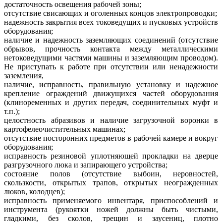
достаточность освещения рабочей зоны;
отсутствие свисающих и оголенных концов электропроводки;
надежность закрытия всех токоведущих и пусковых устройств
оборудования;
наличие и надежность заземляющих соединений (отсутствие
обрывов, прочность контакта между металлическими
нетоковедущими частями машины и заземляющим проводом).
Не приступать к работе при отсутствии или ненадежности
заземления,
наличие, исправность, правильную установку и надежное
крепление ограждений движущихся частей оборудования
(клиноременных и других передач, соединительных муфт и
т.п.);
целостность абразивов и наличие загрузочной воронки в
картофелеочистительных машинах;
отсутствие посторонних предметов в рабочей камере и вокруг
оборудования;
исправность резиновой уплотняющей прокладки на дверце
разгрузочного люка и запирающего устройства;
состояние полов (отсутствие выбоин, неровностей,
скользкости, открытых трапов, открытых неогражденных
люков, колодцев);
исправность применяемого инвентаря, приспособлений и
инструмента (рукоятки ножей должны быть чистыми,
гладкими, без сколов, трещин и заусениц, плотно