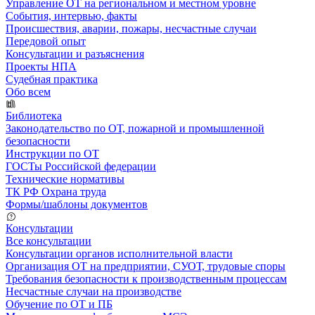
Управление ОТ на региональном и местном уровне
События, интервью, факты
Происшествия, аварии, пожары, несчастные случаи
Передовой опыт
Консультации и разъяснения
Проекты НПА
Судебная практика
Обо всем
Библиотека
Законодательство по ОТ, пожарной и промышленной
безопасности
Инструкции по ОТ
ГОСТы Российской федерации
Технические нормативы
ТК РФ Охрана труда
Формы/шаблоны документов
Консультации
Все консультации
Консультации органов исполнительной власти
Организация ОТ на предприятии, СУОТ, трудовые споры
Требования безопасности к производственным процессам
Несчастные случаи на производстве
Обучение по ОТ и ПБ