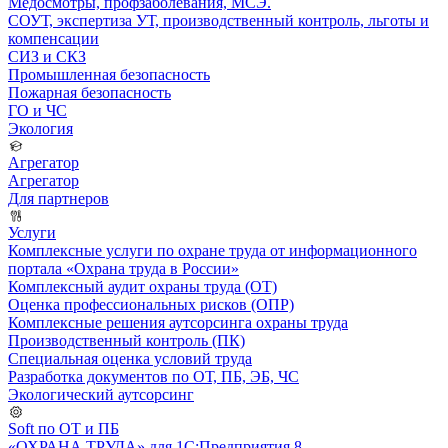
Медосмотры, профзаболевания, МСЭ.
СОУТ, экспертиза УТ, производственный контроль, льготы и
компенсации
СИЗ и СКЗ
Промышленная безопасность
Пожарная безопасность
ГО и ЧС
Экология
Агрегатор
Агрегатор
Для партнеров
Услуги
Комплексные услуги по охране труда от информационного
портала «Охрана труда в России»
Комплексный аудит охраны труда (ОТ)
Оценка профессиональных рисков (ОПР)
Комплексные решения аутсорсинга охраны труда
Производственный контроль (ПК)
Специальная оценка условий труда
Разработка документов по ОТ, ПБ, ЭБ, ЧС
Экологический аутсорсинг
Soft по ОТ и ПБ
«ОХРАНА ТРУДА» для 1С:Предприятия 8