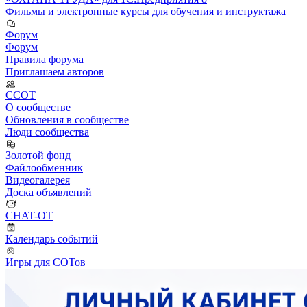
Фильмы и электронные курсы для обучения и инструктажа
Форум
Форум
Правила форума
Приглашаем авторов
ССОТ
О сообществе
Обновления в сообществе
Люди сообщества
Золотой фонд
Файлообменник
Видеогалерея
Доска объявлений
CHAT-OT
Календарь событий
Игры для СОТов