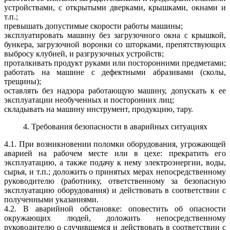
устройствами, с открытыми дверками, крышками, окнами и
т.п.;
превышать допустимые скорости работы машины;
эксплуатировать машину без загрузочного окна с крышкой,
бункера, загрузочной воронки со шторками, препятствующих
выбросу клубней, и разгрузочных устройств;
проталкивать продукт руками или посторонними предметами;
работать на машине с дефектными абразивами (сколы,
трещины);
оставлять без надзора работающую машину, допускать к ее
эксплуатации необученных и посторонних лиц;
складывать на машину инструмент, продукцию, тару.
4. Требования безопасности в аварийных ситуациях
4.1. При возникновении поломки оборудования, угрожающей
аварией на рабочем месте или в цехе: прекратить его
эксплуатацию, а также подачу к нему электроэнергии, воды,
сырья, и т.п.; доложить о принятых мерах непосредственному
руководителю (работнику, ответственному за безопасную
эксплуатацию оборудования) и действовать в соответствии с
полученными указаниями.
4.2. В аварийной обстановке: оповестить об опасности
окружающих людей, доложить непосредственному
руководителю о случившемся и действовать в соответствии с