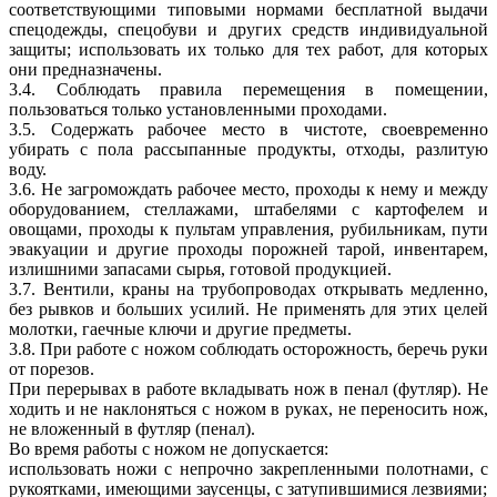
соответствующими типовыми нормами бесплатной выдачи
спецодежды, спецобуви и других средств индивидуальной
защиты; использовать их только для тех работ, для которых
они предназначены.
3.4. Соблюдать правила перемещения в помещении,
пользоваться только установленными проходами.
3.5. Содержать рабочее место в чистоте, своевременно
убирать с пола рассыпанные продукты, отходы, разлитую
воду.
3.6. Не загромождать рабочее место, проходы к нему и между
оборудованием, стеллажами, штабелями с картофелем и
овощами, проходы к пультам управления, рубильникам, пути
эвакуации и другие проходы порожней тарой, инвентарем,
излишними запасами сырья, готовой продукцией.
3.7. Вентили, краны на трубопроводах открывать медленно,
без рывков и больших усилий. Не применять для этих целей
молотки, гаечные ключи и другие предметы.
3.8. При работе с ножом соблюдать осторожность, беречь руки
от порезов.
При перерывах в работе вкладывать нож в пенал (футляр). Не
ходить и не наклоняться с ножом в руках, не переносить нож,
не вложенный в футляр (пенал).
Во время работы с ножом не допускается:
использовать ножи с непрочно закрепленными полотнами, с
рукоятками, имеющими заусенцы, с затупившимися лезвиями;