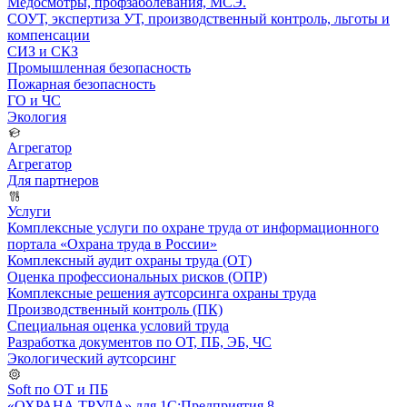
Медосмотры, профзаболевания, МСЭ.
СОУТ, экспертиза УТ, производственный контроль, льготы и
компенсации
СИЗ и СКЗ
Промышленная безопасность
Пожарная безопасность
ГО и ЧС
Экология
Агрегатор
Агрегатор
Для партнеров
Услуги
Комплексные услуги по охране труда от информационного
портала «Охрана труда в России»
Комплексный аудит охраны труда (ОТ)
Оценка профессиональных рисков (ОПР)
Комплексные решения аутсорсинга охраны труда
Производственный контроль (ПК)
Специальная оценка условий труда
Разработка документов по ОТ, ПБ, ЭБ, ЧС
Экологический аутсорсинг
Soft по ОТ и ПБ
«ОХРАНА ТРУДА» для 1С:Предприятия 8