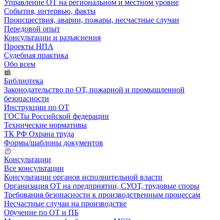
Управление ОТ на региональном и местном уровне
События, интервью, факты
Происшествия, аварии, пожары, несчастные случаи
Передовой опыт
Консультации и разъяснения
Проекты НПА
Судебная практика
Обо всем
Библиотека
Законодательство по ОТ, пожарной и промышленной
безопасности
Инструкции по ОТ
ГОСТы Российской федерации
Технические нормативы
ТК РФ Охрана труда
Формы/шаблоны документов
Консультации
Все консультации
Консультации органов исполнительной власти
Организация ОТ на предприятии, СУОТ, трудовые споры
Требования безопасности к производственным процессам
Несчастные случаи на производстве
Обучение по ОТ и ПБ