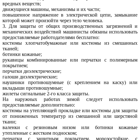
вредных веществ;
движущиеся машины, механизмы и их части;
повышенное напряжение в электрической цепи, замыкание
которой может произойти через тело человека.
3. Для защиты от общих производственных загрязнений и
механических воздействий машинисты обязаны использовать
предоставляемые работодателями бесплатно:
костюмы хлопчатобумажные или костюмы из смешанных
тканей;
ботинки кожаные;
рукавицы комбинированные или перчатки с полимерным
покрытием;
перчатки диэлектрические;
галоши диэлектрические;
наушники противошумные (с креплением на каску) или
вкладыши противошумные;
жилеты сигнальные 2-го класса защиты.
На наружных работах зимой следует использовать
предоставляемые дополнительно:
костюмы на утепляющей прокладке или костюмы для защиты
от пониженных температур из смешанной или шерстяной
ткани;
валенки с резиновым низом или ботинки кожаные
утепленные с жестким подноском;
перчатки с защитным покрытием, морозостойкие, с