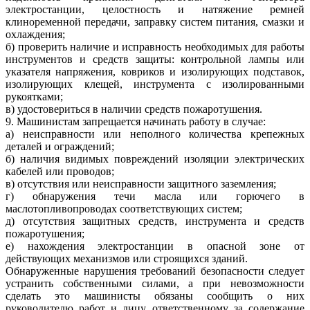
электростанции, целостность и натяжение ремней
клиноременной передачи, заправку систем питания, смазки и
охлаждения;
б) проверить наличие и исправность необходимых для работы
инструментов и средств защиты: контрольной лампы или
указателя напряжения, ковриков и изолирующих подставок,
изолирующих клещей, инструмента с изолированными
рукоятками;
в) удостовериться в наличии средств пожаротушения.
9. Машинистам запрещается начинать работу в случае:
а) неисправности или неполного количества крепежных
деталей и ограждений;
б) наличия видимых повреждений изоляции электрических
кабелей или проводов;
в) отсутствия или неисправности защитного заземления;
г) обнаружения течи масла или горючего в
маслотопливопроводах соответствующих систем;
д) отсутствия защитных средств, инструмента и средств
пожаротушения;
е) нахождения электростанции в опасной зоне от
действующих механизмов или строящихся зданий.
Обнаруженные нарушения требований безопасности следует
устранить собственными силами, а при невозможности
сделать это машинисты обязаны сообщить о них
руководителю работ и лицу, ответственному за содержание