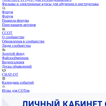
Фильмы и электронные курсы для обучения и инструктажа
Форум
Форум
Правила форума
Приглашаем авторов
ССОТ
О сообществе
Обновления в сообществе
Люди сообщества
Золотой фонд
Файлообменник
Видеогалерея
Доска объявлений
CHAT-OT
Календарь событий
Игры для СОТов