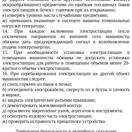
искрообразование) предметами по пробкам топливных баков
электростанции и бочек с горючим при их открывании;
е) измерять уровень масла случайными предметами;
ж) превышать указанные в паспорте машины номинальные
нагрузки генератора.
14. При каждом включении электростанции после
отключения напряжения во внешней сети машинисты
обязаны дать предупреждающий сигнал о возобновлении
подачи электроэнергии.
15. При необходимости установки электростанции в
помещении машинисты обязаны не допускать установки
электростанции для работы в помещении объемом менее 20-
кратного объема электростанции.
16. При перебазировании электростанции на другой объект
машинистам следует:
а) слить горючее из баков в бочки;
б) отсоединить электрокабели, свернуть их в бухты и уложить
в ящики;
в) закрыть электрические разъемы крышками;
г) демонтировать заземляющий контур;
д) произвести закрепление узлов, агрегатов и инструмента;
е) осмотреть ходовую часть электростанции;
ж) проверить исправность прицепного устройства.
Требования безопасности в аварийных ситуациях