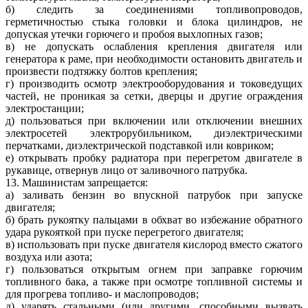
б) следить за соединениями топливопроводов,
герметичностью стыка головки и блока цилиндров, не
допуская утечки горючего и пробоя выхлопных газов;
в) не допускать ослабления крепления двигателя или
генератора к раме, при необходимости остановить двигатель и
произвести подтяжку болтов крепления;
г) производить осмотр электрооборудования и токоведущих
частей, не проникая за сетки, дверцы и другие ограждения
электростанции;
д) пользоваться при включении или отключении внешних
электросетей электрорубильником, диэлектрическими
перчатками, диэлектрической подставкой или ковриком;
е) открывать пробку радиатора при перегретом двигателе в
рукавице, отвернув лицо от заливочного патрубка.
13. Машинистам запрещается:
а) заливать бензин во впускной патрубок при запуске
двигателя;
б) брать рукоятку пальцами в обхват во избежание обратного
удара рукояткой при пуске перегретого двигателя;
в) использовать при пуске двигателя кислород вместо сжатого
воздуха или азота;
г) пользоваться открытым огнем при заправке горючим
топливного бака, а также при осмотре топливной системы и
для прогрева топливо- и маслопроводов;
д) ударять стальными (или другими, способными вызвать