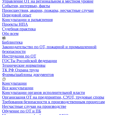
Управление ОТ на региональном и местном уровне
События, интервью, факты
Происшествия, аварии, пожары, несчастные случаи
Передовой опыт
Консультации и разъяснения
Проекты НПА
Судебная практика
Обо всем
Библиотека
Законодательство по ОТ, пожарной и промышленной
безопасности
Инструкции по ОТ
ГОСТы Российской федерации
Технические нормативы
ТК РФ Охрана труда
Формы/шаблоны документов
Консультации
Все консультации
Консультации органов исполнительной власти
Организация ОТ на предприятии, СУОТ, трудовые споры
Требования безопасности к производственным процессам
Несчастные случаи на производстве
Обучение по ОТ и ПБ