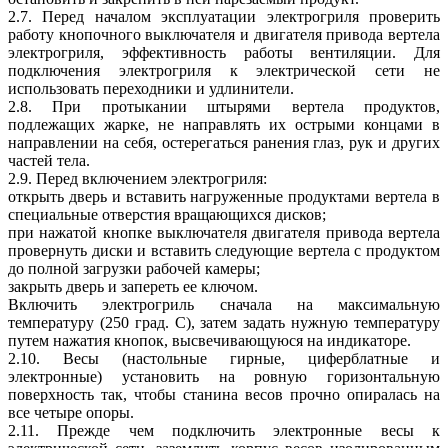
2.7. Перед началом эксплуатации электрогриля проверить
работу кнопочного выключателя и двигателя привода вертела
электрогриля, эффективность работы вентиляции. Для
подключения электрогриля к электрической сети не
использовать переходники и удлинители.
2.8. При протыкании штырями вертела продуктов,
подлежащих жарке, не направлять их острыми концами в
направлении на себя, остерегаться ранения глаз, рук и других
частей тела.
2.9. Перед включением электрогриля:
открыть дверь и вставить нагруженные продуктами вертела в
специальные отверстия вращающихся дисков;
при нажатой кнопке выключателя двигателя привода вертела
провернуть диски и вставить следующие вертела с продуктом
до полной загрузки рабочей камеры;
закрыть дверь и запереть ее ключом.
Включить электрогриль сначала на максимальную
температуру (250 град. С), затем задать нужную температуру
путем нажатия кнопок, высвечивающуюся на индикаторе.
2.10. Весы (настольные гирные, циферблатные и
электронные) установить на ровную горизонтальную
поверхность так, чтобы станина весов прочно опиралась на
все четыре опоры.
2.11. Прежде чем подключить электронные весы к