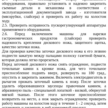
оборудования, правильно установить и надежно закрепить
съемные детали и механизмы в соответствии с
эксплуатационной документацией завода - изготовителя
(мясорубки, слайсера) и проверить их работу на холостом
ходу.
2.5. Проверить исправность пускорегулирующей аппаратуры
применяемого оборудования.
2.6. Перед включением машины для нарезки
гастрономических продуктов (слайсера) проверить
надежность крепления дискового ножа, защитного щитка,
качество заточки ножа.
Для проверки качества заточки дискового ножа к его лезвию
поднести зажатую между пальцами полоску газетной бумаги,
которая должна легко прорезаться.
Перед заточкой дискового ножа снять ограждение, подвести
точильные камни к кромке ножа, для чего точильное
приспособление поднять вверх, развернуть на 180 град.,
опустить и закрепить зажимом. Включить электродвигатель и
рычагом прижать заточный камень к ножу. После заточки
удалить образовавшиеся заусенцы правочным камнем, а
абразивную пыль - специальной лопаткой - вилкой, обернутой
мягкой тканью. После этого заточное приспособление
возвратить на место, а нож закрыть ограждением; проверить
работу машины на холостом ходу в течение 1 - 2 секунд, затем
остановить и закрепить в ней нарезаемый продукт.