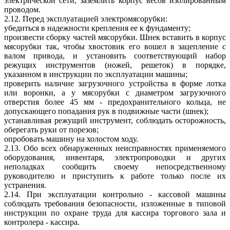
электрической сети, заземлить корпус весов изолированным
проводом.
2.12. Перед эксплуатацией электромясорубки:
убедиться в надежности крепления ее к фундаменту;
произвести сборку частей мясорубки. Шнек вставить в корпус
мясорубки так, чтобы хвостовик его вошел в зацепление с
валом привода, и установить соответствующий набор
режущих инструментов (ножей, решеток) в порядке,
указанном в инструкции по эксплуатации машины;
проверить наличие загрузочного устройства в форме лотка
или воронки, а у мясорубки с диаметром загрузочного
отверстия более 45 мм - предохранительного кольца, не
допускающего попадания рук в подвижные части (шнек);
устанавливая режущий инструмент, соблюдать осторожность,
оберегать руки от порезов;
опробовать машину на холостом ходу.
2.13. Обо всех обнаруженных неисправностях применяемого
оборудования, инвентаря, электропроводки и других
неполадках сообщить своему непосредственному
руководителю и приступить к работе только после их
устранения.
2.14. При эксплуатации контрольно - кассовой машины
соблюдать требования безопасности, изложенные в типовой
инструкции по охране труда для кассира торгового зала и
контролера - кассира.