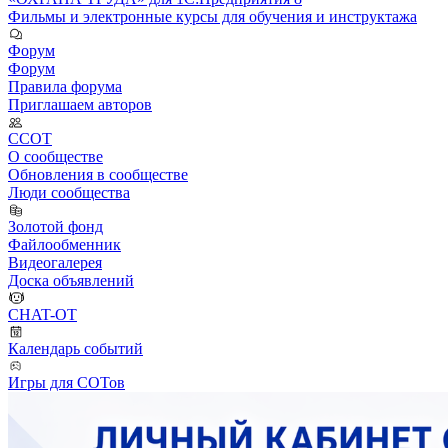
Фильмы и электронные курсы для обучения и инструктажа
Форум
Форум
Правила форума
Приглашаем авторов
ССОТ
О сообществе
Обновления в сообществе
Люди сообщества
Золотой фонд
Файлообменник
Видеогалерея
Доска объявлений
CHAT-OT
Календарь событий
Игры для СОТов