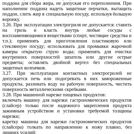
поддона для сбора жира, не допуская его переполнения. При
наполнении поддона надеть защитные перчатки, вытащить
поддон, слить жир в специальную посуду, используя большую
воронку.
3.26. При эксплуатации электрогриля не допускается: ставить
на гриль и класть внутрь любые сосуды с
воспламеняющимися веществами (спирт, чистящие средства и
т.п.); применять для приготовления пластиковую или
стеклянную посуду; использовать для промывки жарочной
камеры открытую струю воды; применять для очистки
внутренних поверхностей шпатель или другие острые
предметы; оставлять двойной вертел без специальных
защитных колпачков.
3.27. При эксплуатации контактных электрогрилей не
допускается печь или подогревать в них замороженные
продукты, разливать воду на рабочую поверхность, чистить
поверхность металлическими скребками.
3.28. При машинной нарезке пищевых продуктов:
включать машину для нарезки гастрономических продуктов
(слайсер) только после надежного закрепления продукта
зажимным устройством и установки требуемой толщины
нарезки;
каретку машины для нарезки гастрономических продуктов
(слайсера) толкать по направлению к ножу плавно, без
лишних усилий;