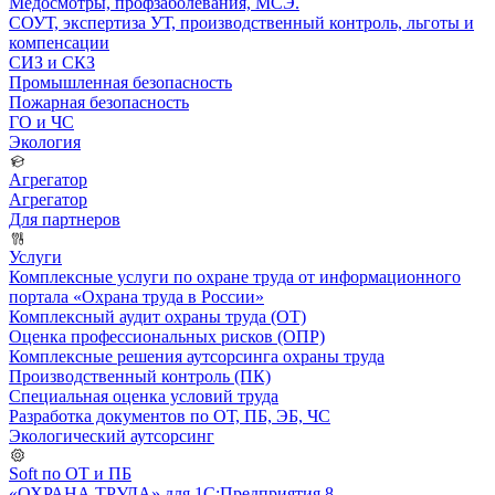
Медосмотры, профзаболевания, МСЭ.
СОУТ, экспертиза УТ, производственный контроль, льготы и
компенсации
СИЗ и СКЗ
Промышленная безопасность
Пожарная безопасность
ГО и ЧС
Экология
Агрегатор
Агрегатор
Для партнеров
Услуги
Комплексные услуги по охране труда от информационного
портала «Охрана труда в России»
Комплексный аудит охраны труда (ОТ)
Оценка профессиональных рисков (ОПР)
Комплексные решения аутсорсинга охраны труда
Производственный контроль (ПК)
Специальная оценка условий труда
Разработка документов по ОТ, ПБ, ЭБ, ЧС
Экологический аутсорсинг
Soft по ОТ и ПБ
«ОХРАНА ТРУДА» для 1С:Предприятия 8