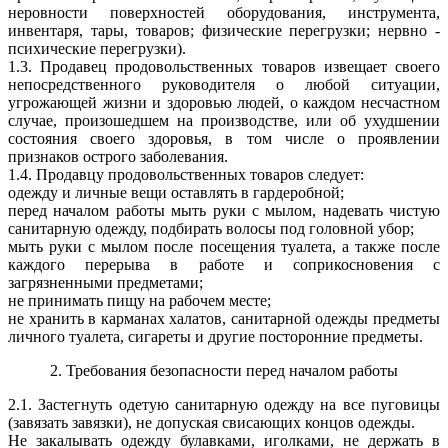
неровности поверхностей оборудования, инструмента,
инвентаря, тары, товаров; физические перегрузки; нервно -
психические перегрузки).
1.3. Продавец продовольственных товаров извещает своего
непосредственного руководителя о любой ситуации,
угрожающей жизни и здоровью людей, о каждом несчастном
случае, произошедшем на производстве, или об ухудшении
состояния своего здоровья, в том числе о проявлении
признаков острого заболевания.
1.4. Продавцу продовольственных товаров следует:
одежду и личные вещи оставлять в гардеробной;
перед началом работы мыть руки с мылом, надевать чистую
санитарную одежду, подбирать волосы под головной убор;
мыть руки с мылом после посещения туалета, а также после
каждого перерыва в работе и соприкосновения с
загрязненными предметами;
не принимать пищу на рабочем месте;
не хранить в карманах халатов, санитарной одежды предметы
личного туалета, сигареты и другие посторонние предметы.
2. Требования безопасности перед началом работы
2.1. Застегнуть одетую санитарную одежду на все пуговицы
(завязать завязки), не допуская свисающих концов одежды.
Не закалывать одежду булавками, иголками, не держать в