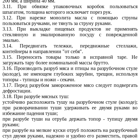
200 мм, а ширина 40 мм.
3.11. При обвязке упаковочных коробок пользоваться
шпагатом, толщина которого исключает порез рук.
3.12. При нарезке монолита масла с помощью струны
пользоваться ручками, не тянуть за струну руками.
3.13. При выкладке пищевых продуктов не применять
стеклянную и эмалированную посуду с поврежденной
эмалью.
3.14. Передвигать тележки, передвижные стеллажи,
контейнеры в направлении "от себя".
3.15. Переносить товары только в исправной таре. Не
загружать тару более номинальной массы брутто.
3.16. Производить разруб мяса и птицы на разрубочном стуле
(колоде), не имеющем глубоких зарубин, трещин, используя
топоры - тупицы и ножи - секачи.
3.17. Перед разрубом замороженное мясо следует подвергать
дефростации.
3.18. При разрубе мясных туш:
устойчиво расположить тушу на разрубочном стуле (колоде);
при разворачивании туши удерживать ее двумя руками во
избежание падения туши;
при разрубе туши на отруба держать топор - тупицу двумя
руками;
при разрубе на мелкие куски отруб положить на разрубочный
стул двумя руками, надежно и удобно его разместить, правой