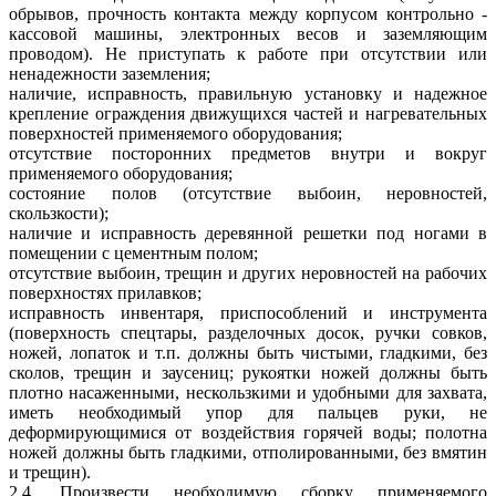
обрывов, прочность контакта между корпусом контрольно -
кассовой машины, электронных весов и заземляющим
проводом). Не приступать к работе при отсутствии или
ненадежности заземления;
наличие, исправность, правильную установку и надежное
крепление ограждения движущихся частей и нагревательных
поверхностей применяемого оборудования;
отсутствие посторонних предметов внутри и вокруг
применяемого оборудования;
состояние полов (отсутствие выбоин, неровностей,
скользкости);
наличие и исправность деревянной решетки под ногами в
помещении с цементным полом;
отсутствие выбоин, трещин и других неровностей на рабочих
поверхностях прилавков;
исправность инвентаря, приспособлений и инструмента
(поверхность спецтары, разделочных досок, ручки совков,
ножей, лопаток и т.п. должны быть чистыми, гладкими, без
сколов, трещин и заусениц; рукоятки ножей должны быть
плотно насаженными, нескользкими и удобными для захвата,
иметь необходимый упор для пальцев руки, не
деформирующимися от воздействия горячей воды; полотна
ножей должны быть гладкими, отполированными, без вмятин
и трещин).
2.4. Произвести необходимую сборку применяемого