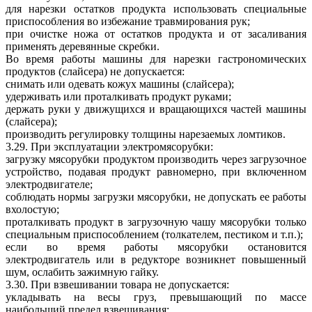
для нарезки остатков продукта использовать специальные
приспособления во избежание травмирования рук;
при очистке ножа от остатков продукта и от засаливания
применять деревянные скребки.
Во время работы машины для нарезки гастрономических
продуктов (слайсера) не допускается:
снимать или одевать кожух машины (слайсера);
удерживать или проталкивать продукт руками;
держать руки у движущихся и вращающихся частей машины
(слайсера);
производить регулировку толщины нарезаемых ломтиков.
3.29. При эксплуатации электромясорубки:
загрузку мясорубки продуктом производить через загрузочное
устройство, подавая продукт равномерно, при включенном
электродвигателе;
соблюдать нормы загрузки мясорубки, не допускать ее работы
вхолостую;
проталкивать продукт в загрузочную чашу мясорубки только
специальным приспособлением (толкателем, пестиком и т.п.);
если во время работы мясорубки остановится
электродвигатель или в редукторе возникнет повышенный
шум, ослабить зажимную гайку.
3.30. При взвешивании товара не допускается:
укладывать на весы груз, превышающий по массе
наибольший предел взвешивания;