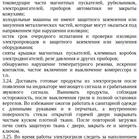
токоведущие части магнитных пускателей, рубильников,
электродвигателей, приборов автоматики не закрыты
кожухами;
холодильные машины не имеют защитного заземления или
зануления металлических частей, которые могут оказаться под
напряжением при нарушении изоляции;
истек срок очередного испытания и проверки изоляции
электропроводов и защитного заземления или зануления
оборудования;
сняты крышки магнитных пускателей, клеммных коробок
электродвигателей, реле давления и других приборов;
обнаружено нарушение температурного режима, искрение
контактов, частое включение и выключение компрессора и
т.п.
3.24. Доставать готовые продукты из электрогриля после
появления на индикаторе мигающего сигнала и срабатывания
звукового сигнала. Вынимать продукты, соблюдая
осторожность, после выключения гриля и полной остановки
вертелов. Во избежание ожогов работать в санитарной одежде
с длинными рукавами и в перчатках, а внутреннюю
поверхность стекла открытой горячей двери накрывать
чистым куском плотной ткани. После повторной загрузки
печи снять защитную ткань с двери, закрыть ее и запереть
ключом.
3.25. Во время работы электрогриля следить за наполнением