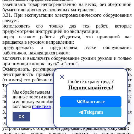
взвешивать товар непосредственно на весах, без оберточной
бумаги или других упаковочных материалов.
3.31. При эксплуатации электромеханического оборудования
следует:
использовать его только для тех работ, которые
предусмотрены инструкцией по эксплуатации;
перед началом работы убедиться, что приводной вал
вращается в нужном направлении;
предупреждать о предстоящем пуске оборудования
работников, находящихся рядом;
включать и выключать оборудование сухими руками и только
при помощи кнопок "пуск" и "стоп".
Осматривать, регулировать, очищать, устранять возникшую
неисправность применяемого оборудования, устанавливать
(снимать) его рабочие органы, извлекать застрявший продукт
Любите охрану труда?
только после того, как оно остановлено с помощью кнопки
Подписывайтесь!
"стоп", отключено пусковым устройством, на котором
Мы обрабатываем
вывешен плакат "Не включать! Работают люди!", и после
данные посетителей
полной остановки вращающихся и подвижных частей,
Вконтакте
и используем cookies
имеющих опасный инерционный ход.
согласно
политике
3.32. При использовании электромеханического оборудования
Telegram
ОК
не допускается:
работать со снятыми заградительными и предохранительными
устройствами, с открытыми дверками, крышками, кожухами;
поправлять ремни привода, снимать и устанавливать