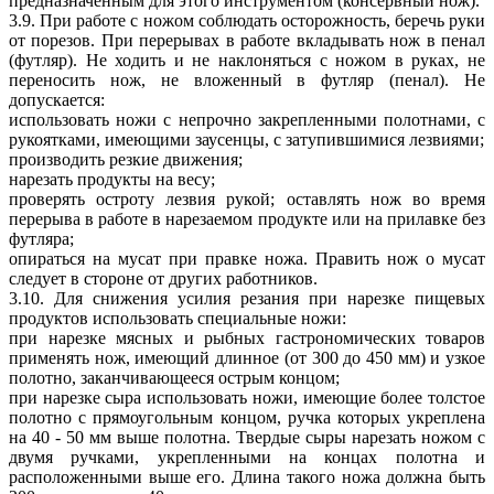
предназначенным для этого инструментом (консервный нож).
3.9. При работе с ножом соблюдать осторожность, беречь руки
от порезов. При перерывах в работе вкладывать нож в пенал
(футляр). Не ходить и не наклоняться с ножом в руках, не
переносить нож, не вложенный в футляр (пенал). Не
допускается:
использовать ножи с непрочно закрепленными полотнами, с
рукоятками, имеющими заусенцы, с затупившимися лезвиями;
производить резкие движения;
нарезать продукты на весу;
проверять остроту лезвия рукой; оставлять нож во время
перерыва в работе в нарезаемом продукте или на прилавке без
футляра;
опираться на мусат при правке ножа. Править нож о мусат
следует в стороне от других работников.
3.10. Для снижения усилия резания при нарезке пищевых
продуктов использовать специальные ножи:
при нарезке мясных и рыбных гастрономических товаров
применять нож, имеющий длинное (от 300 до 450 мм) и узкое
полотно, заканчивающееся острым концом;
при нарезке сыра использовать ножи, имеющие более толстое
полотно с прямоугольным концом, ручка которых укреплена
на 40 - 50 мм выше полотна. Твердые сыры нарезать ножом с
двумя ручками, укрепленными на концах полотна и
расположенными выше его. Длина такого ножа должна быть