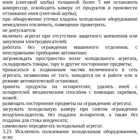
инея (снеговой шубы) толщиной более 5 мм остановить
компрессор, освободить камеру от продуктов и произвести
оттаивание инея (снеговой шубы);
при обнаружении утечки хладона холодильное оборудование
немедленно отключить, помещение проветрить;
не допускается:
включать агрегат при отсутствии защитного заземления или
зануления электродвигателей;
работать без ограждения машинного отделения, с
неисправными приборами автоматики;
загромождать пространство возле холодильного агрегата,
складировать товары, тару и другие посторонние предметы;
прикасаться к подвижным частям включенного в сеть
агрегата, независимо от того, находится он в работе или в
режиме автоматической остановки;
хранить продукты на испарителях; удалять иней с
испарителей механическим способом с помощью скребков,
ножей;
размещать посторонние предметы на ограждениях агрегата;
загружать холодильную камеру при снятом ограждении
воздухоохладителя, без поддона испарителя, а также без
поддона для стока конденсата;
самовольно передвигать холодильный агрегат.
3.23. Исключить пользование холодильным оборудованием,
если: