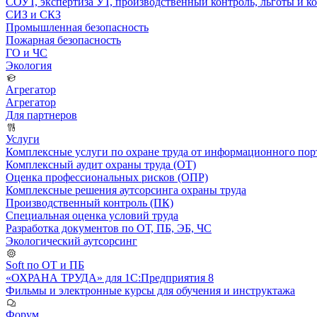
СОУТ, экспертиза УТ, производственный контроль, льготы и 
СИЗ и СКЗ
Промышленная безопасность
Пожарная безопасность
ГО и ЧС
Экология
Агрегатор
Агрегатор
Для партнеров
Услуги
Комплексные услуги по охране труда от информационного порт
Комплексный аудит охраны труда (ОТ)
Оценка профессиональных рисков (ОПР)
Комплексные решения аутсорсинга охраны труда
Производственный контроль (ПК)
Специальная оценка условий труда
Разработка документов по ОТ, ПБ, ЭБ, ЧС
Экологический аутсорсинг
Soft по ОТ и ПБ
«ОХРАНА ТРУДА» для 1С:Предприятия 8
Фильмы и электронные курсы для обучения и инструктажа
Форум