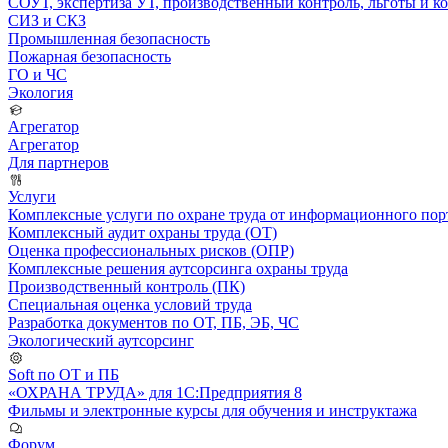
СОУТ, экспертиза УТ, производственный контроль, льготы и 
СИЗ и СКЗ
Промышленная безопасность
Пожарная безопасность
ГО и ЧС
Экология
Агрегатор
Агрегатор
Для партнеров
Услуги
Комплексные услуги по охране труда от информационного порт
Комплексный аудит охраны труда (ОТ)
Оценка профессиональных рисков (ОПР)
Комплексные решения аутсорсинга охраны труда
Производственный контроль (ПК)
Специальная оценка условий труда
Разработка документов по ОТ, ПБ, ЭБ, ЧС
Экологический аутсорсинг
Soft по ОТ и ПБ
«ОХРАНА ТРУДА» для 1С:Предприятия 8
Фильмы и электронные курсы для обучения и инструктажа
Форум