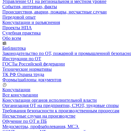
Управление ОТ на региональном и местном уровне
События, интервью, факты
Происшествия, аварии, пожары, несчастные случаи
Передовой опыт
Консультации и разъяснения
Проекты НПА
Судебная практика
Обо всем
Библиотека
Законодательство по ОТ, пожарной и промышленной безопасн
Инструкции по ОТ
ГОСТы Российской федерации
Технические нормативы
ТК РФ Охрана труда
Формы/шаблоны документов
Консультации
Все консультации
Консультации органов исполнительной власти
Организация ОТ на предприятии, СУОТ, трудовые споры
Требования безопасности к производственным процессам
Несчастные случаи на производстве
Обучение по ОТ и ПБ
Медосмотры, профзаболевания, МСЭ.