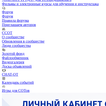
Фильмы и электронные курсы для обучения и инструктажа
Форум
Форум
Правила форума
Приглашаем авторов
ССОТ
О сообществе
Обновления в сообществе
Люди сообщества
Золотой фонд
Файлообменник
Видеогалерея
Доска объявлений
CHAT-OT
Календарь событий
Игры для СОТов