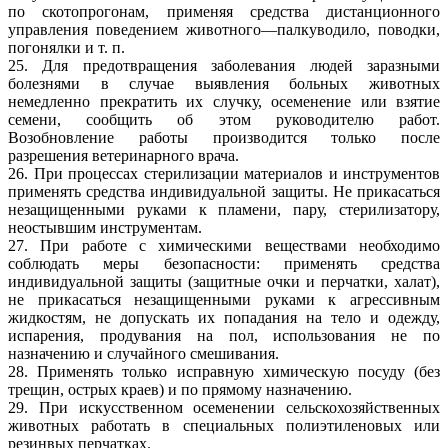
по скотопрогонам, применяя средства дистанционного
управления поведением животного—палкуводило, поводки,
погонялки и т. п.
25. Для предотвращения заболевания людей заразными
болезнями в случае выявления больных животных
немедленно прекратить их случку, осеменение или взятие
семени, сообщить об этом руководителю работ.
Возобновление работы производится только после
разрешения ветеринарного врача.
26. При процессах стерилизации материалов и инструментов
применять средства индивидуальной защиты. Не прикасаться
незащищенными руками к пламени, пару, стерилизатору,
неостывшим инструментам.
27. При работе с химическими веществами необходимо
соблюдать меры безопасности: применять средства
индивидуальной защиты (защитные очки и перчатки, халат),
не прикасаться незащищенными руками к агрессивным
жидкостям, не допускать их попадания на тело и одежду,
испарения, продувания на пол, использования не по
назначению и случайного смешивания.
28. Применять только исправную химическую посуду (без
трещин, острых краев) и по прямому назначению.
29. При искусственном осеменении сельскохозяйственных
животных работать в специальных полиэтиленовых или
резинвых перчатках.