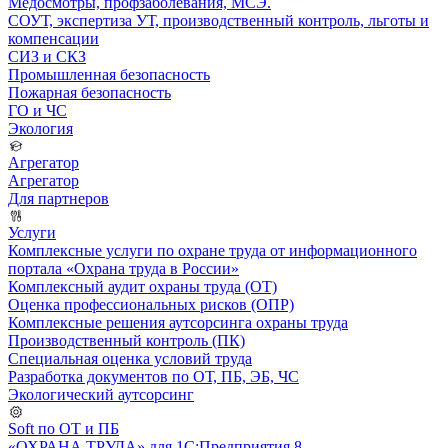
Медосмотры, профзаболевания, МСЭ.
СОУТ, экспертиза УТ, производственный контроль, льготы и
компенсации
СИЗ и СКЗ
Промышленная безопасность
Пожарная безопасность
ГО и ЧС
Экология
Агрегатор
Агрегатор
Для партнеров
Услуги
Комплексные услуги по охране труда от информационного
портала «Охрана труда в России»
Комплексный аудит охраны труда (ОТ)
Оценка профессиональных рисков (ОПР)
Комплексные решения аутсорсинга охраны труда
Производственный контроль (ПК)
Специальная оценка условий труда
Разработка документов по ОТ, ПБ, ЭБ, ЧС
Экологический аутсорсинг
Soft по ОТ и ПБ
«ОХРАНА ТРУДА» для 1С:Предприятия 8