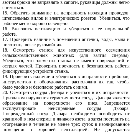
азотом брюки не заправлять в сапоги, рукавицы должны легко
сниматься.
15. Обратить внимание на исправность изоляции проводов,
штепсельных вилок и электрических розеток. Убедиться, что
рабочее место хорошо освещено.
16. Включить вентиляцию и убедиться в ее нормальной
работе.
17. Проверить наличие в помещении аптечки, воды, мыла и
полотенца возле рукомойника.
18. Осмотреть станок для искусственного осеменения
сельскохозяйственных животных (для взятия спермы).
Убедиться, что элементы станка не имеют повреждений и
острых частей. Проверить прочность и безопасность работы
фиксирующих устройств станка.
19. Проверить наличие и убедиться в исправности приборов,
инструментов и оборудования, расположив их так, чтобы
было удобно и безопасно работать с ними.
20. Осмотреть сосуды Дьюара и убедиться в их исправности.
Признаком нарушения герметичности сосуда Дьюара является
образование на поверхности его инея. Запрещается
эксплуатировать неисправные сосуды Дьюара.
Поврежденный сосуд Дьюара необходимо освободить от
хранимой в нем спермы и жидкого азота, а затем поставить на
отогревание в течение не менее трех суток в изолированное
помещение с хорошей вентиляцией. Не допускается