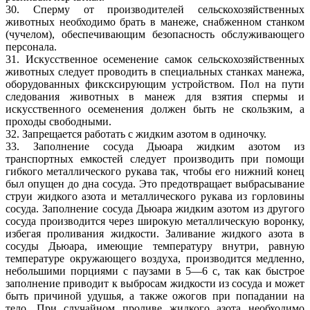
30. Сперму от производителей сельскохозяйственных
животных необходимо брать в манеже, снабженном станком
(чучелом), обеспечивающим безопасность обслуживающего
персонала.
31. Искусственное осеменение самок сельскохозяйственных
животных следует проводить в специальных станках манежа,
оборудованных фиксксирующим устройством. Пол на пути
следования животных в манеж для взятия спермы и
искусственного осеменения должен быть не скользким, а
проходы свободными.
32. Запрещается работать с жидким азотом в одиночку.
33. Заполнение сосуда Дьюара жидким азотом из
транспортных емкостей следует производить при помощи
гибкого металлического рукава так, чтобы его нижний конец
был опущен до дна сосуда. Это предотвращает выбрасывание
струи жидкого азота и металлического рукава из горловины
сосуда. Заполнение сосуда Дьюара жидким азотом из другого
сосуда производится через широкую металлическую воронку,
избегая проливания жидкости. Заливание жидкого азота в
сосуды Дьюара, имеющие температуру внутри, равную
температуре окружающего воздуха, производится медленно,
небольшими порциями с паузами в 5—6 с, так как быстрое
заполнение приводит к выбросам жидкости из сосуда и может
быть причиной удушья, а также ожогов при попадании на
тело. При случайном проливе жидкого азота необходимо