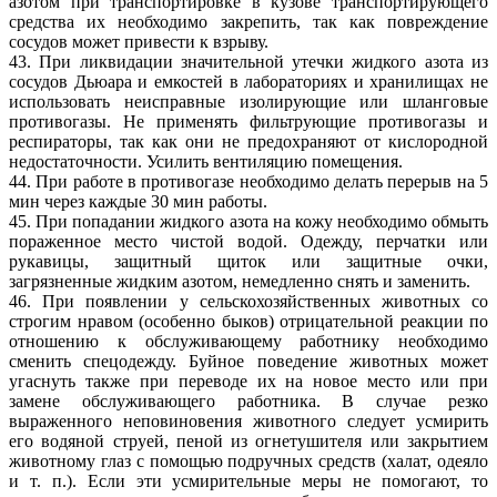
азотом при транспортировке в кузове транспортирующего
средства их необходимо закрепить, так как повреждение
сосудов может привести к взрыву.
43. При ликвидации значительной утечки жидкого азота из
сосудов Дьюара и емкостей в лабораториях и хранилищах не
использовать неисправные изолирующие или шланговые
противогазы. Не применять фильтрующие противогазы и
респираторы, так как они не предохраняют от кислородной
недостаточности. Усилить вентиляцию помещения.
44. При работе в противогазе необходимо делать перерыв на 5
мин через каждые 30 мин работы.
45. При попадании жидкого азота на кожу необходимо обмыть
пораженное место чистой водой. Одежду, перчатки или
рукавицы, защитный щиток или защитные очки,
загрязненные жидким азотом, немедленно снять и заменить.
46. При появлении у сельскохозяйственных животных со
строгим нравом (особенно быков) отрицательной реакции по
отношению к обслуживающему работнику необходимо
сменить спецодежду. Буйное поведение животных может
угаснуть также при переводе их на новое место или при
замене обслуживающего работника. В случае резко
выраженного неповиновения животного следует усмирить
его водяной струей, пеной из огнетушителя или закрытием
животному глаз с помощью подручных средств (халат, одеяло
и т. п.). Если эти усмирительные меры не помогают, то