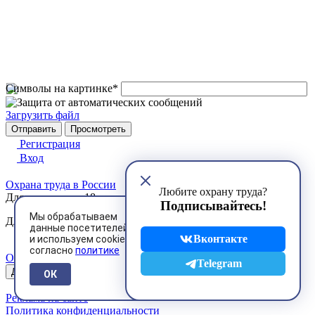
Символы на картинке
*
Загрузить файл
Регистрация
Вход
Охрана труда в России
Любите охрану труда?
Для лиц старше 18 лет.
Подписывайтесь!
Мы обрабатываем
Для связи с администрацией пишите на
mail@ohranatruda.ru
данные посетителей
Вконтакте
и используем cookies
согласно
политике
Обратная связь
Telegram
Десктопная версия
ОК
Реклама на сайте
Политика конфиденциальности