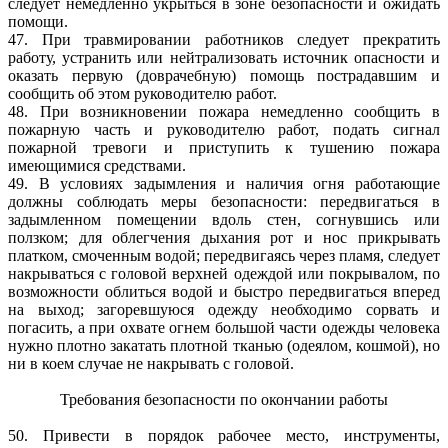
следует немедленно укрыться в зоне безопасности и ожидать
помощи.
47. При травмировании работников следует прекратить
работу, устранить или нейтрализовать источник опасности и
оказать первую (доврачебную) помощь пострадавшим и
сообщить об этом руководителю работ.
48. При возникновении пожара немедленно сообщить в
пожарную часть и руководителю работ, подать сигнал
пожарной тревоги и приступить к тушению пожара
имеющимися средствами.
49. В условиях задымления и наличия огня работающие
должны соблюдать меры безопасности: передвигаться в
задымленном помещении вдоль стен, согнувшись или
ползком; для облегчения дыхания рот и нос прикрывать
платком, смоченным водой; передвигаясь через пламя, следует
накрываться с головой верхней одеждой или покрывалом, по
возможности облиться водой и быстро передвигаться вперед
на выход; загоревшуюся одежду необходимо сорвать и
погасить, а при охвате огнем большой части одежды человека
нужно плотно закатать плотной тканью (одеялом, кошмой), но
ни в коем случае не накрывать с головой.
Требования безопасности по окончании работы
50. Привести в порядок рабочее место, инструменты,