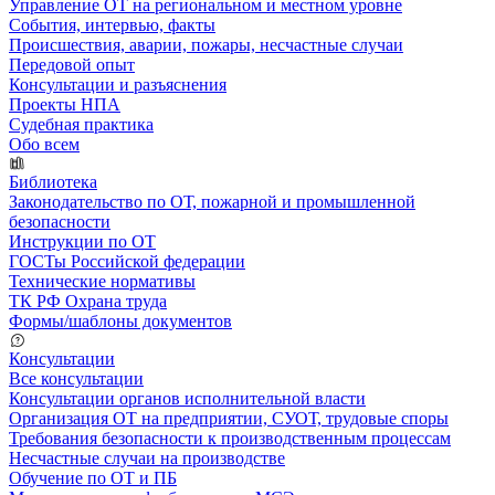
Управление ОТ на региональном и местном уровне
События, интервью, факты
Происшествия, аварии, пожары, несчастные случаи
Передовой опыт
Консультации и разъяснения
Проекты НПА
Судебная практика
Обо всем
Библиотека
Законодательство по ОТ, пожарной и промышленной
безопасности
Инструкции по ОТ
ГОСТы Российской федерации
Технические нормативы
ТК РФ Охрана труда
Формы/шаблоны документов
Консультации
Все консультации
Консультации органов исполнительной власти
Организация ОТ на предприятии, СУОТ, трудовые споры
Требования безопасности к производственным процессам
Несчастные случаи на производстве
Обучение по ОТ и ПБ