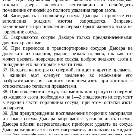
открыть дверь, включить вентиляцию и освободить
помещение от людей до полного удаления паров азота.
34. Заглядывать в горловину сосуда Дьюара в процессе его
заполнения жидким азотом запрещается. Заправка
заканчивается при появлении первых брызг жидкого азота на
горловине сосуда.
35. Закрываются сосуды Дьюара только предназначенными
для них крышками.
36. При переноске и транспортировке сосудов Дьюара не
допускать их падения, ударов, резких толчков, так как это
может вызвать повреждение сосуда, выброс жидкого азота и
попадание его на открытые части тела.
37. Вводить канистры со спермой, пинцет и другие предметы
в жидкий азот следует медленно во избежание его
разбрызгивания, вызванного кипением азота при контакте с
относительно теплыми предметами.
38. При извлечении ампул, соломинок или гранул со спермой
из жидкого азота необходимо на 1—2 с задержать инструмент
в верхней части горловины сосуда, при этом остатки азота
испарятся.
39. Для предупреждения воспламенения горючих материалов
и взрыва сосуда Дьюара запрещается: устанавливать сосуды
Дьюара вблизи нагревательных приборов; удалять из сосуда
Дьюара жидкий азот путем нагревания; использовать жидкий
азот без сертификата, выданного заводом изготовителем, или