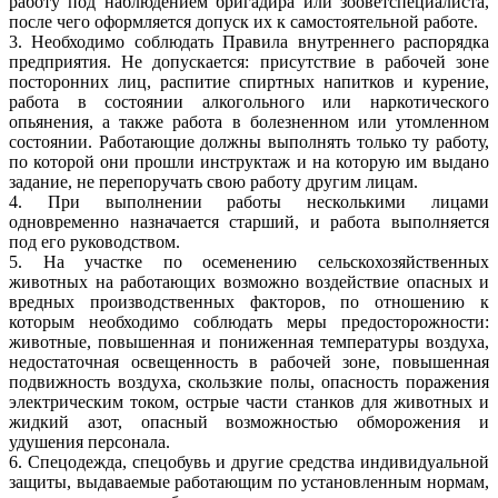
работу под наблюдением бригадира или зооветспециалиста,
после чего оформляется допуск их к самостоятельной работе.
3. Необходимо соблюдать Правила внутреннего распорядка
предприятия. Не допускается: присутствие в рабочей зоне
посторонних лиц, распитие спиртных напитков и курение,
работа в состоянии алкогольного или наркотического
опьянения, а также работа в болезненном или утомленном
состоянии. Работающие должны выполнять только ту работу,
по которой они прошли инструктаж и на которую им выдано
задание, не перепоручать свою работу другим лицам.
4. При выполнении работы несколькими лицами
одновременно назначается старший, и работа выполняется
под его руководством.
5. На участке по осеменению сельскохозяйственных
животных на работающих возможно воздействие опасных и
вредных производственных факторов, по отношению к
которым необходимо соблюдать меры предосторожности:
животные, повышенная и пониженная температуры воздуха,
недостаточная освещенность в рабочей зоне, повышенная
подвижность воздуха, скользкие полы, опасность поражения
электрическим током, острые части станков для животных и
жидкий азот, опасный возможностью обморожения и
удушения персонала.
6. Спецодежда, спецобувь и другие средства индивидуальной
защиты, выдаваемые работающим по установленным нормам,