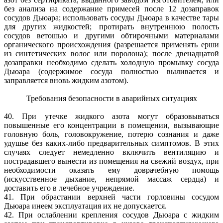
без анализа на содержание примесей после 12 дозаправок
сосудов Дьюара; использовать сосуды Дьюара в качестве тары
для других жидкостей; протирать внутреннюю полость
сосудов ветошью и другими обтирочными материалами
органического происхождения (разрешается применять ерши
из синтетических волос или поролона); после двенадцатой
дозаправки необходимо сделать холодную промывку сосуда
Дьюара (содержимое сосуда полностью выливается и
заправляется вновь жидким азотом).
Требования безопасности в аварийных ситуациях
40. При утечке жидкого азота могут образовываться
повышенные его концентрации в помещении, вызывающие
головную боль, головокружение, потерю сознания и даже
удушье без каких-либо предварительных симптомов. В этих
случаях следует немедленно включить вентиляцию и
пострадавшего вынести из помещения на свежий воздух, при
необходимости оказать ему доврачебную помощь
(искусственное дыхание, непрямой массаж сердца) и
доставить его в лечебное учреждение.
41. При обрастании верхней части горловины сосудом
Дьюара инеем эксплуатация их не допускается.
42. При ослаблении крепления сосудов Дьюара с жидким