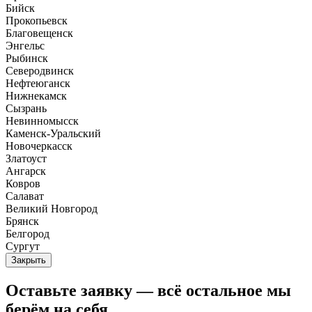
Бийск
Прокопьевск
Благовещенск
Энгельс
Рыбинск
Северодвинск
Нефтеюганск
Нижнекамск
Сызрань
Невинномысск
Каменск-Уральский
Новочеркасск
Златоуст
Ангарск
Ковров
Салават
Великий Новгород
Брянск
Белгород
Сургут
Закрыть
Оставьте заявку — всё остальное мы
берём на себя