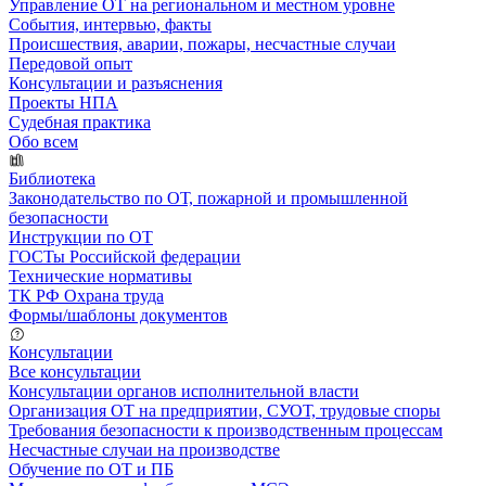
Управление ОТ на региональном и местном уровне
События, интервью, факты
Происшествия, аварии, пожары, несчастные случаи
Передовой опыт
Консультации и разъяснения
Проекты НПА
Судебная практика
Обо всем
Библиотека
Законодательство по ОТ, пожарной и промышленной
безопасности
Инструкции по ОТ
ГОСТы Российской федерации
Технические нормативы
ТК РФ Охрана труда
Формы/шаблоны документов
Консультации
Все консультации
Консультации органов исполнительной власти
Организация ОТ на предприятии, СУОТ, трудовые споры
Требования безопасности к производственным процессам
Несчастные случаи на производстве
Обучение по ОТ и ПБ