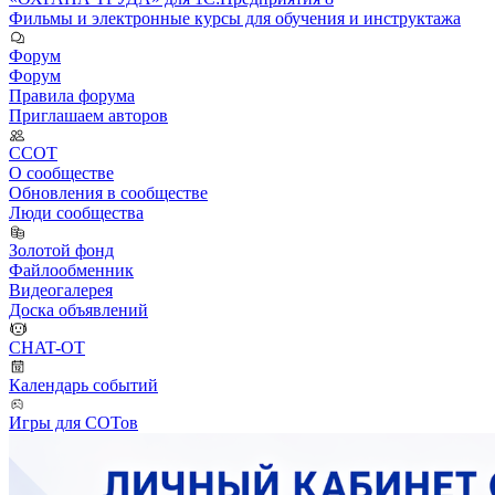
Фильмы и электронные курсы для обучения и инструктажа
Форум
Форум
Правила форума
Приглашаем авторов
ССОТ
О сообществе
Обновления в сообществе
Люди сообщества
Золотой фонд
Файлообменник
Видеогалерея
Доска объявлений
CHAT-OT
Календарь событий
Игры для СОТов