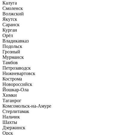
Калуга
Смоленск
Волжский
Якутск
Саранск
Курган
Орёл
Владикавказ
Подольск
Грозный
Мурманск
Тамбов
Петрозаводск
Нижневартовск
Кострома
Новороссийск
Йошкар-Ола
Химки
Таганрог
Комсомольск-на-Амуре
Стерлитамак
Нальчик
Шахты
Дзержинск
Орск