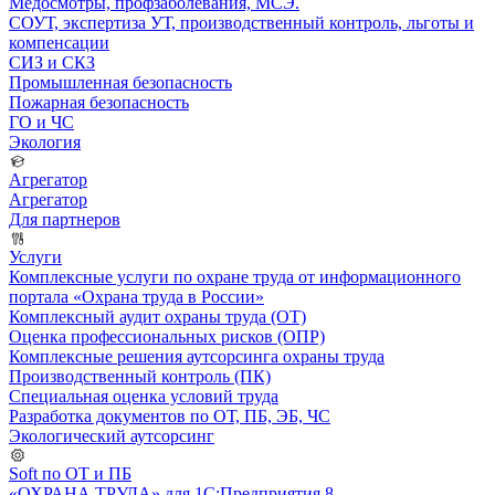
Медосмотры, профзаболевания, МСЭ.
СОУТ, экспертиза УТ, производственный контроль, льготы и
компенсации
СИЗ и СКЗ
Промышленная безопасность
Пожарная безопасность
ГО и ЧС
Экология
Агрегатор
Агрегатор
Для партнеров
Услуги
Комплексные услуги по охране труда от информационного
портала «Охрана труда в России»
Комплексный аудит охраны труда (ОТ)
Оценка профессиональных рисков (ОПР)
Комплексные решения аутсорсинга охраны труда
Производственный контроль (ПК)
Специальная оценка условий труда
Разработка документов по ОТ, ПБ, ЭБ, ЧС
Экологический аутсорсинг
Soft по ОТ и ПБ
«ОХРАНА ТРУДА» для 1С:Предприятия 8