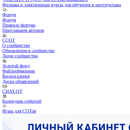
Фильмы и электронные курсы для обучения и инструктажа
Форум
Форум
Правила форума
Приглашаем авторов
ССОТ
О сообществе
Обновления в сообществе
Люди сообщества
Золотой фонд
Файлообменник
Видеогалерея
Доска объявлений
CHAT-OT
Календарь событий
Игры для СОТов