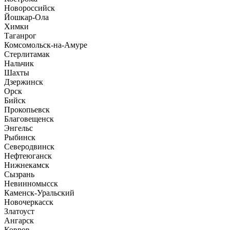
Новороссийск
Йошкар-Ола
Химки
Таганрог
Комсомольск-на-Амуре
Стерлитамак
Нальчик
Шахты
Дзержинск
Орск
Бийск
Прокопьевск
Благовещенск
Энгельс
Рыбинск
Северодвинск
Нефтеюганск
Нижнекамск
Сызрань
Невинномысск
Каменск-Уральский
Новочеркасск
Златоуст
Ангарск
Ковров