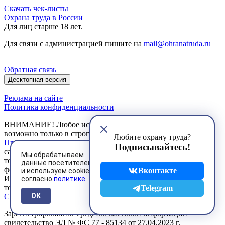
Скачать чек-листы
Охрана труда в России
Для лиц старше 18 лет.
Для связи с администрацией пишите на
mail@ohranatruda.ru
Обратная связь
Десктопная версия
Реклама на сайте
Политика конфиденциальности
ВНИМАНИЕ! Любое использование материалов сайта
возможно только в строгом соответствии с установленными
Любите охрану труда?
Правилами
. Любое коммерческое использование материалов
Подписывайтесь!
сайта и их публикация в печатных изданиях допускается
Мы обрабатываем
только на основании договоров, заключенных в письменной
данные посетителей
форме.
Вконтакте
и используем cookies
Использование Пользователем сервисов сайта возможно
согласно
политике
только на условиях, предусмотренных
Пользовательским
Telegram
ОК
Соглашением
Зарегистрированное средство массовой информации
свидетельство ЭЛ № ФС 77 - 85134 от 27.04.2023 г.