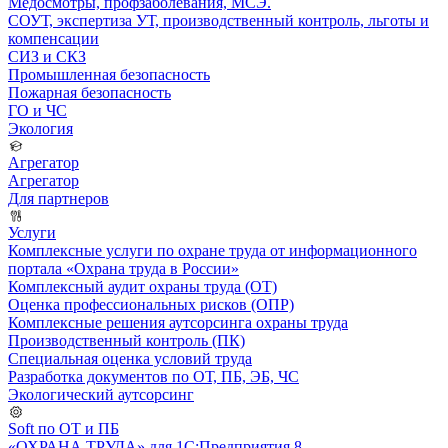
Медосмотры, профзаболевания, МСЭ.
СОУТ, экспертиза УТ, производственный контроль, льготы и
компенсации
СИЗ и СКЗ
Промышленная безопасность
Пожарная безопасность
ГО и ЧС
Экология
Агрегатор
Агрегатор
Для партнеров
Услуги
Комплексные услуги по охране труда от информационного
портала «Охрана труда в России»
Комплексный аудит охраны труда (ОТ)
Оценка профессиональных рисков (ОПР)
Комплексные решения аутсорсинга охраны труда
Производственный контроль (ПК)
Специальная оценка условий труда
Разработка документов по ОТ, ПБ, ЭБ, ЧС
Экологический аутсорсинг
Soft по ОТ и ПБ
«ОХРАНА ТРУДА» для 1С:Предприятия 8