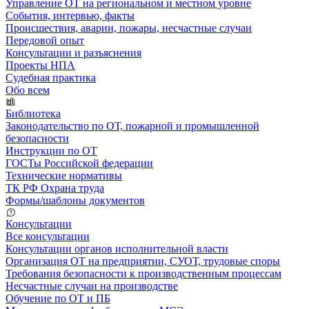
Управление ОТ на региональном и местном уровне
События, интервью, факты
Происшествия, аварии, пожары, несчастные случаи
Передовой опыт
Консультации и разъяснения
Проекты НПА
Судебная практика
Обо всем
Библиотека
Законодательство по ОТ, пожарной и промышленной
безопасности
Инструкции по ОТ
ГОСТы Российской федерации
Технические нормативы
ТК РФ Охрана труда
Формы/шаблоны документов
Консультации
Все консультации
Консультации органов исполнительной власти
Организация ОТ на предприятии, СУОТ, трудовые споры
Требования безопасности к производственным процессам
Несчастные случаи на производстве
Обучение по ОТ и ПБ