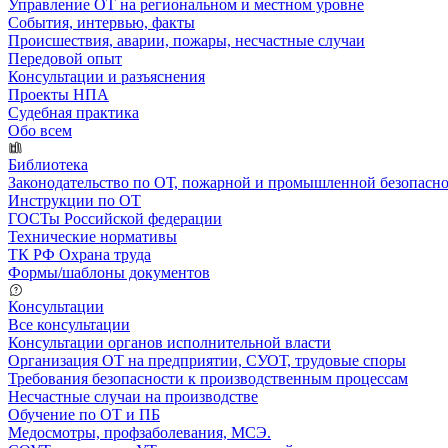
Управление ОТ на региональном и местном уровне
События, интервью, факты
Происшествия, аварии, пожары, несчастные случаи
Передовой опыт
Консультации и разъяснения
Проекты НПА
Судебная практика
Обо всем
Библиотека
Законодательство по ОТ, пожарной и промышленной безопасн
Инструкции по ОТ
ГОСТы Российской федерации
Технические нормативы
ТК РФ Охрана труда
Формы/шаблоны документов
Консультации
Все консультации
Консультации органов исполнительной власти
Организация ОТ на предприятии, СУОТ, трудовые споры
Требования безопасности к производственным процессам
Несчастные случаи на производстве
Обучение по ОТ и ПБ
Медосмотры, профзаболевания, МСЭ.