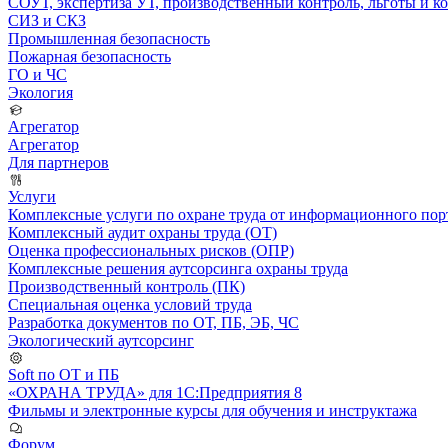
СОУТ, экспертиза УТ, производственный контроль, льготы и 
СИЗ и СКЗ
Промышленная безопасность
Пожарная безопасность
ГО и ЧС
Экология
Агрегатор
Агрегатор
Для партнеров
Услуги
Комплексные услуги по охране труда от информационного порт
Комплексный аудит охраны труда (ОТ)
Оценка профессиональных рисков (ОПР)
Комплексные решения аутсорсинга охраны труда
Производственный контроль (ПК)
Специальная оценка условий труда
Разработка документов по ОТ, ПБ, ЭБ, ЧС
Экологический аутсорсинг
Soft по ОТ и ПБ
«ОХРАНА ТРУДА» для 1С:Предприятия 8
Фильмы и электронные курсы для обучения и инструктажа
Форум