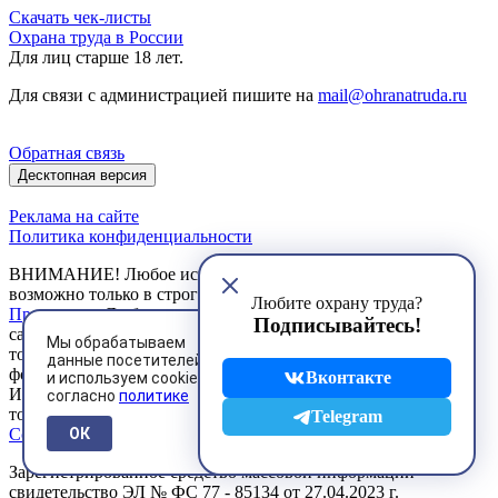
Скачать чек-листы
Охрана труда в России
Для лиц старше 18 лет.
Для связи с администрацией пишите на
mail@ohranatruda.ru
Обратная связь
Десктопная версия
Реклама на сайте
Политика конфиденциальности
ВНИМАНИЕ! Любое использование материалов сайта
возможно только в строгом соответствии с установленными
Любите охрану труда?
Правилами
. Любое коммерческое использование материалов
Подписывайтесь!
сайта и их публикация в печатных изданиях допускается
Мы обрабатываем
только на основании договоров, заключенных в письменной
данные посетителей
форме.
Вконтакте
и используем cookies
Использование Пользователем сервисов сайта возможно
согласно
политике
только на условиях, предусмотренных
Пользовательским
Telegram
Соглашением
ОК
Зарегистрированное средство массовой информации
свидетельство ЭЛ № ФС 77 - 85134 от 27.04.2023 г.