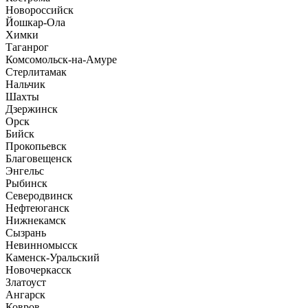
Новороссийск
Йошкар-Ола
Химки
Таганрог
Комсомольск-на-Амуре
Стерлитамак
Нальчик
Шахты
Дзержинск
Орск
Бийск
Прокопьевск
Благовещенск
Энгельс
Рыбинск
Северодвинск
Нефтеюганск
Нижнекамск
Сызрань
Невинномысск
Каменск-Уральский
Новочеркасск
Златоуст
Ангарск
Ковров