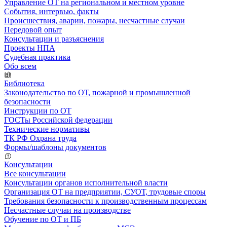
Управление ОТ на региональном и местном уровне
События, интервью, факты
Происшествия, аварии, пожары, несчастные случаи
Передовой опыт
Консультации и разъяснения
Проекты НПА
Судебная практика
Обо всем
Библиотека
Законодательство по ОТ, пожарной и промышленной
безопасности
Инструкции по ОТ
ГОСТы Российской федерации
Технические нормативы
ТК РФ Охрана труда
Формы/шаблоны документов
Консультации
Все консультации
Консультации органов исполнительной власти
Организация ОТ на предприятии, СУОТ, трудовые споры
Требования безопасности к производственным процессам
Несчастные случаи на производстве
Обучение по ОТ и ПБ