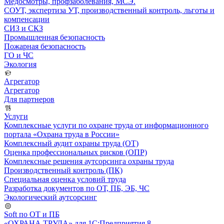
Медосмотры, профзаболевания, МСЭ.
СОУТ, экспертиза УТ, производственный контроль, льготы и
компенсации
СИЗ и СКЗ
Промышленная безопасность
Пожарная безопасность
ГО и ЧС
Экология
Агрегатор
Агрегатор
Для партнеров
Услуги
Комплексные услуги по охране труда от информационного
портала «Охрана труда в России»
Комплексный аудит охраны труда (ОТ)
Оценка профессиональных рисков (ОПР)
Комплексные решения аутсорсинга охраны труда
Производственный контроль (ПК)
Специальная оценка условий труда
Разработка документов по ОТ, ПБ, ЭБ, ЧС
Экологический аутсорсинг
Soft по ОТ и ПБ
«ОХРАНА ТРУДА» для 1С:Предприятия 8