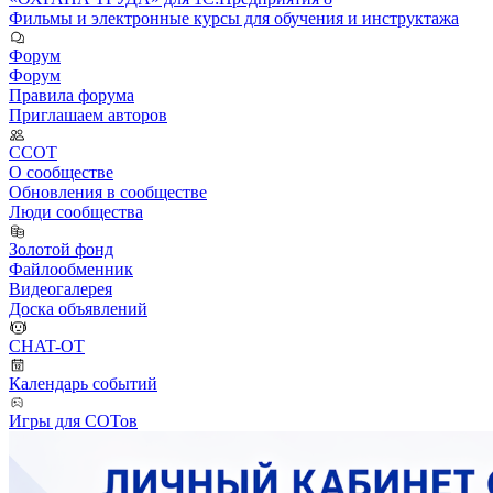
Фильмы и электронные курсы для обучения и инструктажа
Форум
Форум
Правила форума
Приглашаем авторов
ССОТ
О сообществе
Обновления в сообществе
Люди сообщества
Золотой фонд
Файлообменник
Видеогалерея
Доска объявлений
CHAT-OT
Календарь событий
Игры для СОТов