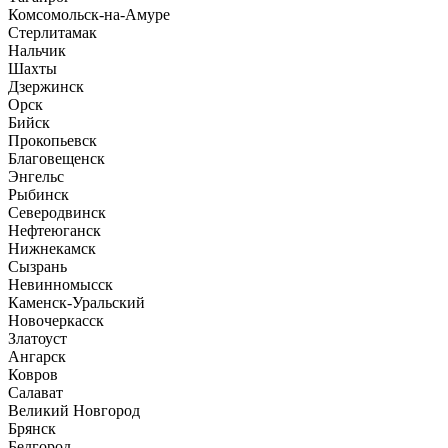
Комсомольск-на-Амуре
Стерлитамак
Нальчик
Шахты
Дзержинск
Орск
Бийск
Прокопьевск
Благовещенск
Энгельс
Рыбинск
Северодвинск
Нефтеюганск
Нижнекамск
Сызрань
Невинномысск
Каменск-Уральский
Новочеркасск
Златоуст
Ангарск
Ковров
Салават
Великий Новгород
Брянск
Белгород