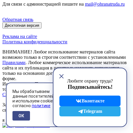
Для связи с администрацией пишите на
mail@ohranatruda.ru
Обратная связь
Десктопная версия
Реклама на сайте
Политика конфиденциальности
ВНИМАНИЕ! Любое использование материалов сайта
возможно только в строгом соответствии с установленными
Правилами
. Любое коммерческое использование материалов
сайта и их публикация в печатных изданиях допускается
только на основании договоров, заключенных в письменной
форме.
Любите охрану труда?
Использование Пользователем сервисов сайта возможно
Подписывайтесь!
только на условиях, предусмотренных
Пользовательским
Мы обрабатываем
Соглашением
данные посетителей
Вконтакте
и используем cookies
Зарегистрированное средство массовой информации
согласно
политике
свидетельство ЭЛ № ФС 77 - 85134 от 27.04.2023 г.
Telegram
ОК
я