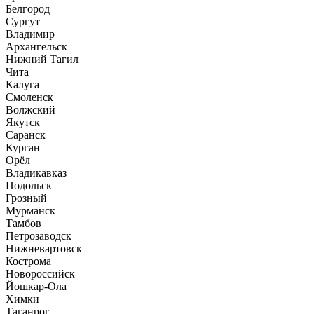
Белгород
Сургут
Владимир
Архангельск
Нижний Тагил
Чита
Калуга
Смоленск
Волжский
Якутск
Саранск
Курган
Орёл
Владикавказ
Подольск
Грозный
Мурманск
Тамбов
Петрозаводск
Нижневартовск
Кострома
Новороссийск
Йошкар-Ола
Химки
Таганрог