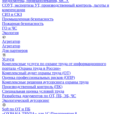
Медосмотры, профзаболевания, МСЭ.
СОУТ, экспертиза УТ, производственный контроль, льготы и
компенсации
СИЗ и СКЗ
Промышленная безопасность
Пожарная безопасность
ГО и ЧС
Экология
Агрегатор
Агрегатор
Для партнеров
Услуги
Комплексные услуги по охране труда от информационного
портала «Охрана труда в России»
Комплексный аудит охраны труда (ОТ)
Оценка профессиональных рисков (ОПР)
Комплексные решения аутсорсинга охраны труда
Производственный контроль (ПК)
Специальная оценка условий труда
Разработка документов по ОТ, ПБ, ЭБ, ЧС
Экологический аутсорсинг
Soft по ОТ и ПБ
«ОХРАНА ТРУДА» для 1С:Предприятия 8