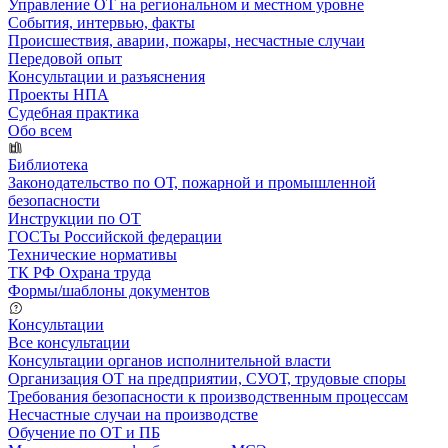
Управление ОТ на региональном и местном уровне
События, интервью, факты
Происшествия, аварии, пожары, несчастные случаи
Передовой опыт
Консультации и разъяснения
Проекты НПА
Судебная практика
Обо всем
Библиотека
Законодательство по ОТ, пожарной и промышленной
безопасности
Инструкции по ОТ
ГОСТы Российской федерации
Технические нормативы
ТК РФ Охрана труда
Формы/шаблоны документов
Консультации
Все консультации
Консультации органов исполнительной власти
Организация ОТ на предприятии, СУОТ, трудовые споры
Требования безопасности к производственным процессам
Несчастные случаи на производстве
Обучение по ОТ и ПБ