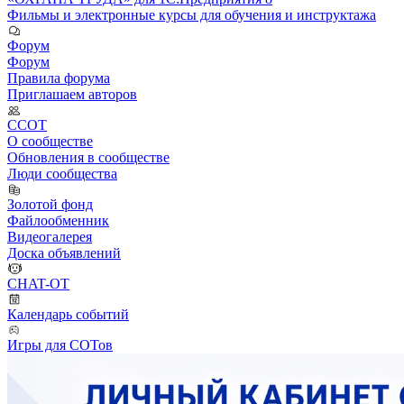
Фильмы и электронные курсы для обучения и инструктажа
Форум
Форум
Правила форума
Приглашаем авторов
ССОТ
О сообществе
Обновления в сообществе
Люди сообщества
Золотой фонд
Файлообменник
Видеогалерея
Доска объявлений
CHAT-OT
Календарь событий
Игры для СОТов