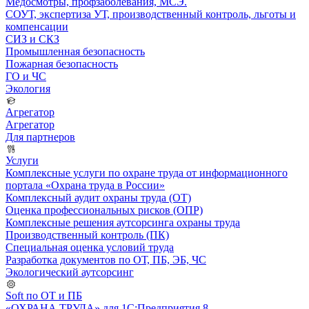
Медосмотры, профзаболевания, МСЭ.
СОУТ, экспертиза УТ, производственный контроль, льготы и
компенсации
СИЗ и СКЗ
Промышленная безопасность
Пожарная безопасность
ГО и ЧС
Экология
Агрегатор
Агрегатор
Для партнеров
Услуги
Комплексные услуги по охране труда от информационного
портала «Охрана труда в России»
Комплексный аудит охраны труда (ОТ)
Оценка профессиональных рисков (ОПР)
Комплексные решения аутсорсинга охраны труда
Производственный контроль (ПК)
Специальная оценка условий труда
Разработка документов по ОТ, ПБ, ЭБ, ЧС
Экологический аутсорсинг
Soft по ОТ и ПБ
«ОХРАНА ТРУДА» для 1С:Предприятия 8