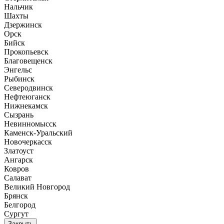
Нальчик
Шахты
Дзержинск
Орск
Бийск
Прокопьевск
Благовещенск
Энгельс
Рыбинск
Северодвинск
Нефтеюганск
Нижнекамск
Сызрань
Невинномысск
Каменск-Уральский
Новочеркасск
Златоуст
Ангарск
Ковров
Салават
Великий Новгород
Брянск
Белгород
Сургут
Закрыть