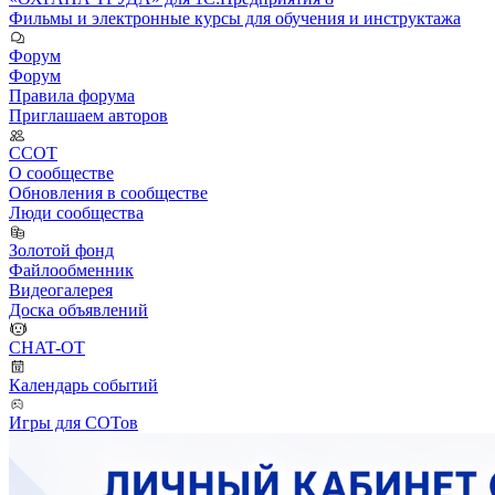
Фильмы и электронные курсы для обучения и инструктажа
Форум
Форум
Правила форума
Приглашаем авторов
ССОТ
О сообществе
Обновления в сообществе
Люди сообщества
Золотой фонд
Файлообменник
Видеогалерея
Доска объявлений
CHAT-OT
Календарь событий
Игры для СОТов