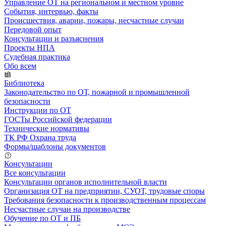
Управление ОТ на региональном и местном уровне
События, интервью, факты
Происшествия, аварии, пожары, несчастные случаи
Передовой опыт
Консультации и разъяснения
Проекты НПА
Судебная практика
Обо всем
Библиотека
Законодательство по ОТ, пожарной и промышленной
безопасности
Инструкции по ОТ
ГОСТы Российской федерации
Технические нормативы
ТК РФ Охрана труда
Формы/шаблоны документов
Консультации
Все консультации
Консультации органов исполнительной власти
Организация ОТ на предприятии, СУОТ, трудовые споры
Требования безопасности к производственным процессам
Несчастные случаи на производстве
Обучение по ОТ и ПБ