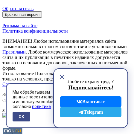
Обратная связь
Десктопная версия
Реклама на сайте
Политика конфиденциальности
ВНИМАНИЕ! Любое использование материалов сайта
возможно только в строгом соответствии с установленными
Правилами
. Любое коммерческое использование материалов
сайта и их публикация в печатных изданиях допускается
только на основании договоров, заключенных в письменной
форме.
Использование Пользователем сервисов сайта возможно
только на условиях, предусмотренных
Пользовательским
Любите охрану труда?
Соглашением
Подписывайтесь!
Мы обрабатываем
Зарегистрированное средство массовой информации
данные посетителей
свидетельство ЭЛ № ФС 77 - 85134 от 27.04.2023 г.
Вконтакте
и используем cookies
согласно
политике
я
Telegram
ОК