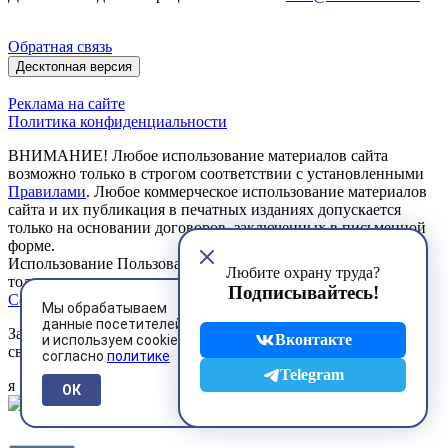
Обратная связь
Десктопная версия
Реклама на сайте
Политика конфиденциальности
ВНИМАНИЕ! Любое использование материалов сайта
возможно только в строгом соответствии с установленными
Правилами
. Любое коммерческое использование материалов
сайта и их публикация в печатных изданиях допускается
только на основании договоров, заключенных в письменной
форме.
Использование Пользователем сервисов сайта возможно
Любите охрану труда?
только на условиях, предусмотренных
Пользовательским
Подписывайтесь!
Соглашением
Мы обрабатываем
данные посетителей
Зарегистрированное средство массовой информации
Вконтакте
и используем cookies
свидетельство ЭЛ № ФС 77 - 85134 от 27.04.2023 г.
согласно
политике
Telegram
я
ОК