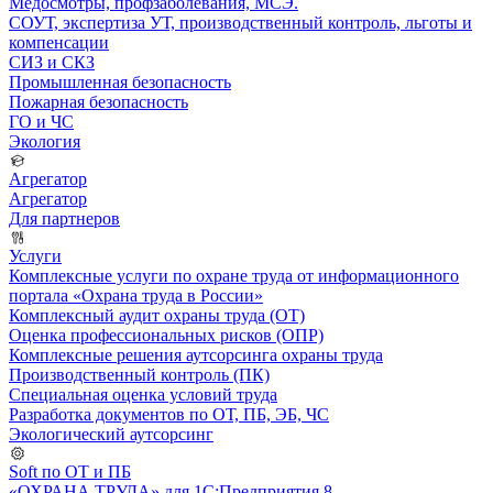
Медосмотры, профзаболевания, МСЭ.
СОУТ, экспертиза УТ, производственный контроль, льготы и
компенсации
СИЗ и СКЗ
Промышленная безопасность
Пожарная безопасность
ГО и ЧС
Экология
Агрегатор
Агрегатор
Для партнеров
Услуги
Комплексные услуги по охране труда от информационного
портала «Охрана труда в России»
Комплексный аудит охраны труда (ОТ)
Оценка профессиональных рисков (ОПР)
Комплексные решения аутсорсинга охраны труда
Производственный контроль (ПК)
Специальная оценка условий труда
Разработка документов по ОТ, ПБ, ЭБ, ЧС
Экологический аутсорсинг
Soft по ОТ и ПБ
«ОХРАНА ТРУДА» для 1С:Предприятия 8