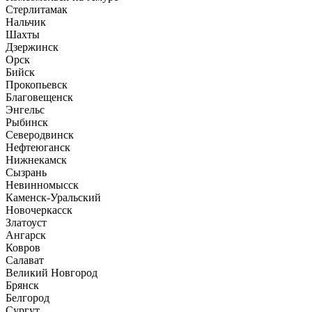
Стерлитамак
Нальчик
Шахты
Дзержинск
Орск
Бийск
Прокопьевск
Благовещенск
Энгельс
Рыбинск
Северодвинск
Нефтеюганск
Нижнекамск
Сызрань
Невинномысск
Каменск-Уральский
Новочеркасск
Златоуст
Ангарск
Ковров
Салават
Великий Новгород
Брянск
Белгород
Сургут