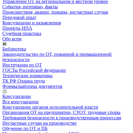
Управление ОТ на региональном и местном уровне
События, интервью, факты
Происшествия, аварии, пожары, несчастные случаи
Передовой опыт
Консультации и разъяснения
Проекты НПА
Судебная практика
Обо всем
Библиотека
Законодательство по ОТ, пожарной и промышленной
безопасности
Инструкции по ОТ
ГОСТы Российской федерации
Технические нормативы
ТК РФ Охрана труда
Формы/шаблоны документов
Консультации
Все консультации
Консультации органов исполнительной власти
Организация ОТ на предприятии, СУОТ, трудовые споры
Требования безопасности к производственным процессам
Несчастные случаи на производстве
Обучение по ОТ и ПБ