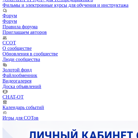
Фильмы и электронные курсы для обучения и инструктажа
Форум
Форум
Правила форума
Приглашаем авторов
ССОТ
О сообществе
Обновления в сообществе
Люди сообщества
Золотой фонд
Файлообменник
Видеогалерея
Доска объявлений
CHAT-OT
Календарь событий
Игры для СОТов