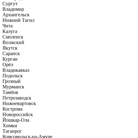
Сургут
Владимир
Архангельск
Нижний Тагил
Чита
Калуга
Смоленск
Волжский
Якутск
Саранск
Курган
Орёл
Владикавказ
Подольск
Грозный
Мурманск
Тамбов
Петрозаводск
Нижневартовск
Кострома
Новороссийск
Йошкар-Ола
Химки
Таганрог
Комсомольск-на-Амуре