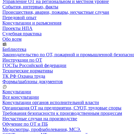
Управление ОТ на региональном и местном уровне
События, интервью, факты
Происшествия, аварии, пожары, несчастные случаи
Передовой опыт
Консультации и разъяснения
Проекты НПА
Судебная практика
Обо всем
Библиотека
Законодательство по ОТ, пожарной и промышленной безопасн
Инструкции по ОТ
ГОСТы Российской федерации
Технические нормативы
ТК РФ Охрана труда
Формы/шаблоны документов
Консультации
Все консультации
Консультации органов исполнительной власти
Организация ОТ на предприятии, СУОТ, трудовые споры
Требования безопасности к производственным процессам
Несчастные случаи на производстве
Обучение по ОТ и ПБ
Медосмотры, профзаболевания, МСЭ.