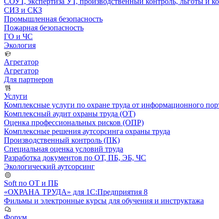
СОУТ, экспертиза УТ, производственный контроль, льготы и 
СИЗ и СКЗ
Промышленная безопасность
Пожарная безопасность
ГО и ЧС
Экология
Агрегатор
Агрегатор
Для партнеров
Услуги
Комплексные услуги по охране труда от информационного порт
Комплексный аудит охраны труда (ОТ)
Оценка профессиональных рисков (ОПР)
Комплексные решения аутсорсинга охраны труда
Производственный контроль (ПК)
Специальная оценка условий труда
Разработка документов по ОТ, ПБ, ЭБ, ЧС
Экологический аутсорсинг
Soft по ОТ и ПБ
«ОХРАНА ТРУДА» для 1С:Предприятия 8
Фильмы и электронные курсы для обучения и инструктажа
Форум