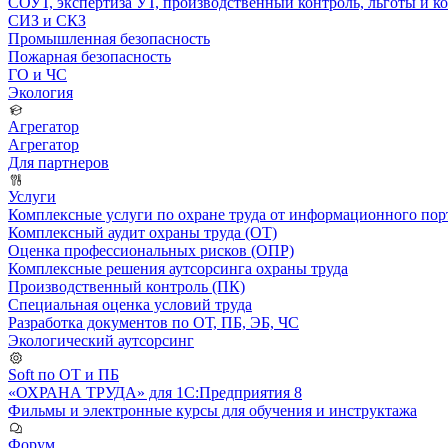
СОУТ, экспертиза УТ, производственный контроль, льготы и 
СИЗ и СКЗ
Промышленная безопасность
Пожарная безопасность
ГО и ЧС
Экология
Агрегатор
Агрегатор
Для партнеров
Услуги
Комплексные услуги по охране труда от информационного порт
Комплексный аудит охраны труда (ОТ)
Оценка профессиональных рисков (ОПР)
Комплексные решения аутсорсинга охраны труда
Производственный контроль (ПК)
Специальная оценка условий труда
Разработка документов по ОТ, ПБ, ЭБ, ЧС
Экологический аутсорсинг
Soft по ОТ и ПБ
«ОХРАНА ТРУДА» для 1С:Предприятия 8
Фильмы и электронные курсы для обучения и инструктажа
Форум