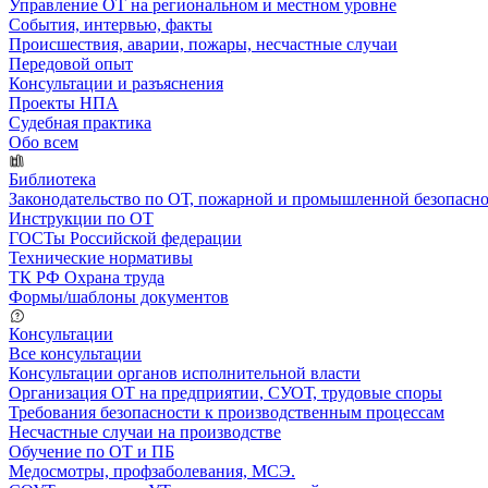
Управление ОТ на региональном и местном уровне
События, интервью, факты
Происшествия, аварии, пожары, несчастные случаи
Передовой опыт
Консультации и разъяснения
Проекты НПА
Судебная практика
Обо всем
Библиотека
Законодательство по ОТ, пожарной и промышленной безопасн
Инструкции по ОТ
ГОСТы Российской федерации
Технические нормативы
ТК РФ Охрана труда
Формы/шаблоны документов
Консультации
Все консультации
Консультации органов исполнительной власти
Организация ОТ на предприятии, СУОТ, трудовые споры
Требования безопасности к производственным процессам
Несчастные случаи на производстве
Обучение по ОТ и ПБ
Медосмотры, профзаболевания, МСЭ.