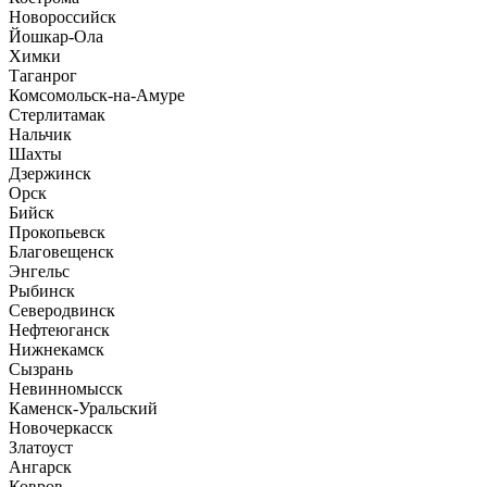
Новороссийск
Йошкар-Ола
Химки
Таганрог
Комсомольск-на-Амуре
Стерлитамак
Нальчик
Шахты
Дзержинск
Орск
Бийск
Прокопьевск
Благовещенск
Энгельс
Рыбинск
Северодвинск
Нефтеюганск
Нижнекамск
Сызрань
Невинномысск
Каменск-Уральский
Новочеркасск
Златоуст
Ангарск
Ковров