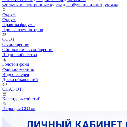
Фильмы и электронные курсы для обучения и инструктажа
Форум
Форум
Правила форума
Приглашаем авторов
ССОТ
О сообществе
Обновления в сообществе
Люди сообщества
Золотой фонд
Файлообменник
Видеогалерея
Доска объявлений
CHAT-OT
Календарь событий
Игры для СОТов