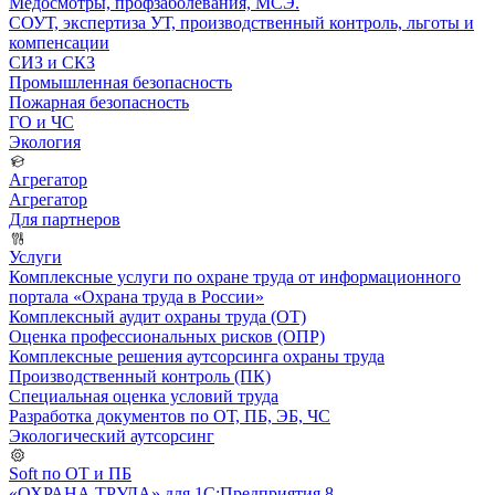
Медосмотры, профзаболевания, МСЭ.
СОУТ, экспертиза УТ, производственный контроль, льготы и
компенсации
СИЗ и СКЗ
Промышленная безопасность
Пожарная безопасность
ГО и ЧС
Экология
Агрегатор
Агрегатор
Для партнеров
Услуги
Комплексные услуги по охране труда от информационного
портала «Охрана труда в России»
Комплексный аудит охраны труда (ОТ)
Оценка профессиональных рисков (ОПР)
Комплексные решения аутсорсинга охраны труда
Производственный контроль (ПК)
Специальная оценка условий труда
Разработка документов по ОТ, ПБ, ЭБ, ЧС
Экологический аутсорсинг
Soft по ОТ и ПБ
«ОХРАНА ТРУДА» для 1С:Предприятия 8