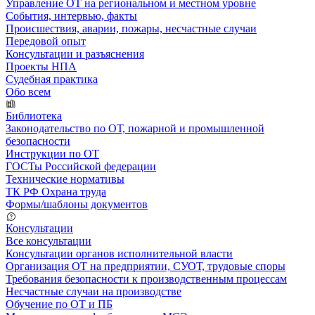
Управление ОТ на региональном и местном уровне
События, интервью, факты
Происшествия, аварии, пожары, несчастные случаи
Передовой опыт
Консультации и разъяснения
Проекты НПА
Судебная практика
Обо всем
Библиотека
Законодательство по ОТ, пожарной и промышленной
безопасности
Инструкции по ОТ
ГОСТы Российской федерации
Технические нормативы
ТК РФ Охрана труда
Формы/шаблоны документов
Консультации
Все консультации
Консультации органов исполнительной власти
Организация ОТ на предприятии, СУОТ, трудовые споры
Требования безопасности к производственным процессам
Несчастные случаи на производстве
Обучение по ОТ и ПБ