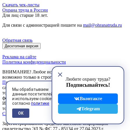
Скачать чек-листы
Охрана труда в России
Для лиц старше 18 лет.
Для связи с администрацией пишите на
mail@ohranatruda.ru
Обратная связь
Десктопная версия
Реклама на сайте
Политика конфиденциальности
ВНИМАНИЕ! Любое использование материалов сайта
возможно только в строгом соответствии с установленными
Любите охрану труда?
Правилами
. Любое коммерческое использование материалов
Подписывайтесь!
сайта и их публикация в печатных изданиях допускается
Мы обрабатываем
только на основании договоров, заключенных в письменной
данные посетителей
форме.
Вконтакте
и используем cookies
Использование Пользователем сервисов сайта возможно
согласно
политике
только на условиях, предусмотренных
Пользовательским
Telegram
ОК
Соглашением
Зарегистрированное средство массовой информации
свидетельство ЭЛ № ФС 77 - 85134 от 27.04.2023 г.