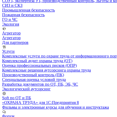
СОУТ, экспертиза УТ, производственный контроль, льготы и 
СИЗ и СКЗ
Промышленная безопасность
Пожарная безопасность
ГО и ЧС
Экология
Агрегатор
Агрегатор
Для партнеров
Услуги
Комплексные услуги по охране труда от информационного порт
Комплексный аудит охраны труда (ОТ)
Оценка профессиональных рисков (ОПР)
Комплексные решения аутсорсинга охраны труда
Производственный контроль (ПК)
Специальная оценка условий труда
Разработка документов по ОТ, ПБ, ЭБ, ЧС
Экологический аутсорсинг
Soft по ОТ и ПБ
«ОХРАНА ТРУДА» для 1С:Предприятия 8
Фильмы и электронные курсы для обучения и инструктажа
Форум