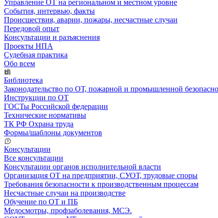
Управление ОТ на региональном и местном уровне
События, интервью, факты
Происшествия, аварии, пожары, несчастные случаи
Передовой опыт
Консультации и разъяснения
Проекты НПА
Судебная практика
Обо всем
Библиотека
Законодательство по ОТ, пожарной и промышленной безопасн
Инструкции по ОТ
ГОСТы Российской федерации
Технические нормативы
ТК РФ Охрана труда
Формы/шаблоны документов
Консультации
Все консультации
Консультации органов исполнительной власти
Организация ОТ на предприятии, СУОТ, трудовые споры
Требования безопасности к производственным процессам
Несчастные случаи на производстве
Обучение по ОТ и ПБ
Медосмотры, профзаболевания, МСЭ.