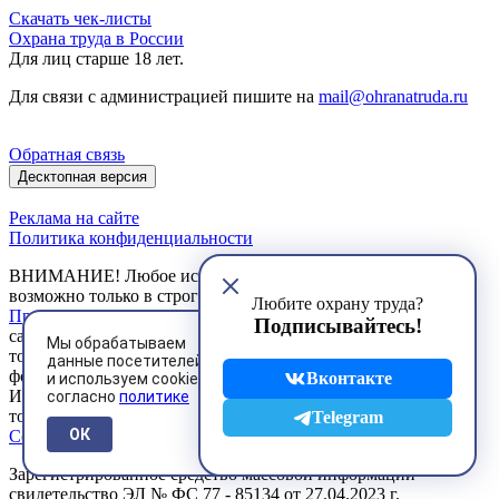
Скачать чек-листы
Охрана труда в России
Для лиц старше 18 лет.
Для связи с администрацией пишите на
mail@ohranatruda.ru
Обратная связь
Десктопная версия
Реклама на сайте
Политика конфиденциальности
ВНИМАНИЕ! Любое использование материалов сайта
возможно только в строгом соответствии с установленными
Любите охрану труда?
Правилами
. Любое коммерческое использование материалов
Подписывайтесь!
сайта и их публикация в печатных изданиях допускается
Мы обрабатываем
только на основании договоров, заключенных в письменной
данные посетителей
форме.
Вконтакте
и используем cookies
Использование Пользователем сервисов сайта возможно
согласно
политике
только на условиях, предусмотренных
Пользовательским
Telegram
ОК
Соглашением
Зарегистрированное средство массовой информации
свидетельство ЭЛ № ФС 77 - 85134 от 27.04.2023 г.