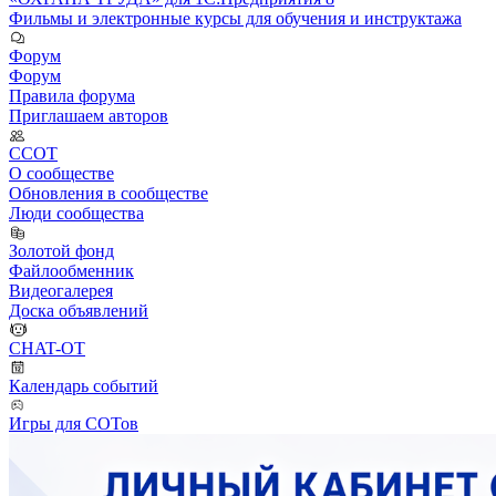
Фильмы и электронные курсы для обучения и инструктажа
Форум
Форум
Правила форума
Приглашаем авторов
ССОТ
О сообществе
Обновления в сообществе
Люди сообщества
Золотой фонд
Файлообменник
Видеогалерея
Доска объявлений
CHAT-OT
Календарь событий
Игры для СОТов