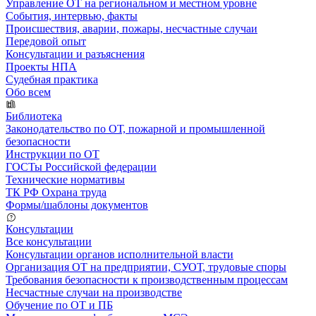
Управление ОТ на региональном и местном уровне
События, интервью, факты
Происшествия, аварии, пожары, несчастные случаи
Передовой опыт
Консультации и разъяснения
Проекты НПА
Судебная практика
Обо всем
Библиотека
Законодательство по ОТ, пожарной и промышленной
безопасности
Инструкции по ОТ
ГОСТы Российской федерации
Технические нормативы
ТК РФ Охрана труда
Формы/шаблоны документов
Консультации
Все консультации
Консультации органов исполнительной власти
Организация ОТ на предприятии, СУОТ, трудовые споры
Требования безопасности к производственным процессам
Несчастные случаи на производстве
Обучение по ОТ и ПБ