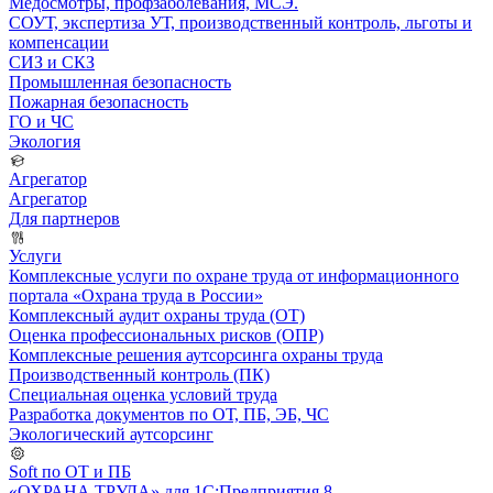
Медосмотры, профзаболевания, МСЭ.
СОУТ, экспертиза УТ, производственный контроль, льготы и
компенсации
СИЗ и СКЗ
Промышленная безопасность
Пожарная безопасность
ГО и ЧС
Экология
Агрегатор
Агрегатор
Для партнеров
Услуги
Комплексные услуги по охране труда от информационного
портала «Охрана труда в России»
Комплексный аудит охраны труда (ОТ)
Оценка профессиональных рисков (ОПР)
Комплексные решения аутсорсинга охраны труда
Производственный контроль (ПК)
Специальная оценка условий труда
Разработка документов по ОТ, ПБ, ЭБ, ЧС
Экологический аутсорсинг
Soft по ОТ и ПБ
«ОХРАНА ТРУДА» для 1С:Предприятия 8