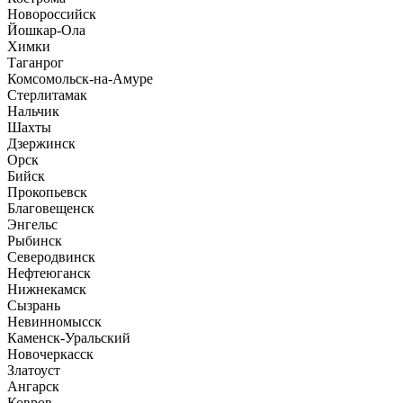
Новороссийск
Йошкар-Ола
Химки
Таганрог
Комсомольск-на-Амуре
Стерлитамак
Нальчик
Шахты
Дзержинск
Орск
Бийск
Прокопьевск
Благовещенск
Энгельс
Рыбинск
Северодвинск
Нефтеюганск
Нижнекамск
Сызрань
Невинномысск
Каменск-Уральский
Новочеркасск
Златоуст
Ангарск
Ковров