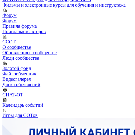
Фильмы и электронные курсы для обучения и инструктажа
Форум
Форум
Правила форума
Приглашаем авторов
ССОТ
О сообществе
Обновления в сообществе
Люди сообщества
Золотой фонд
Файлообменник
Видеогалерея
Доска объявлений
CHAT-OT
Календарь событий
Игры для СОТов