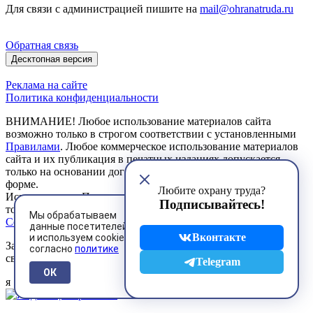
Для связи с администрацией пишите на
mail@ohranatruda.ru
Обратная связь
Десктопная версия
Реклама на сайте
Политика конфиденциальности
ВНИМАНИЕ! Любое использование материалов сайта
возможно только в строгом соответствии с установленными
Правилами
. Любое коммерческое использование материалов
сайта и их публикация в печатных изданиях допускается
только на основании договоров, заключенных в письменной
форме.
Любите охрану труда?
Использование Пользователем сервисов сайта возможно
Подписывайтесь!
только на условиях, предусмотренных
Пользовательским
Мы обрабатываем
Соглашением
данные посетителей
Вконтакте
и используем cookies
Зарегистрированное средство массовой информации
согласно
политике
свидетельство ЭЛ № ФС 77 - 85134 от 27.04.2023 г.
Telegram
ОК
я