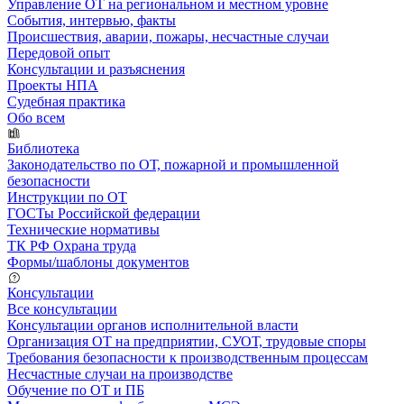
Управление ОТ на региональном и местном уровне
События, интервью, факты
Происшествия, аварии, пожары, несчастные случаи
Передовой опыт
Консультации и разъяснения
Проекты НПА
Судебная практика
Обо всем
Библиотека
Законодательство по ОТ, пожарной и промышленной
безопасности
Инструкции по ОТ
ГОСТы Российской федерации
Технические нормативы
ТК РФ Охрана труда
Формы/шаблоны документов
Консультации
Все консультации
Консультации органов исполнительной власти
Организация ОТ на предприятии, СУОТ, трудовые споры
Требования безопасности к производственным процессам
Несчастные случаи на производстве
Обучение по ОТ и ПБ