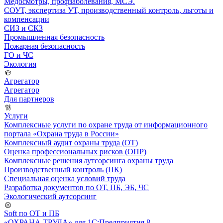
Медосмотры, профзаболевания, МСЭ.
СОУТ, экспертиза УТ, производственный контроль, льготы и
компенсации
СИЗ и СКЗ
Промышленная безопасность
Пожарная безопасность
ГО и ЧС
Экология
Агрегатор
Агрегатор
Для партнеров
Услуги
Комплексные услуги по охране труда от информационного
портала «Охрана труда в России»
Комплексный аудит охраны труда (ОТ)
Оценка профессиональных рисков (ОПР)
Комплексные решения аутсорсинга охраны труда
Производственный контроль (ПК)
Специальная оценка условий труда
Разработка документов по ОТ, ПБ, ЭБ, ЧС
Экологический аутсорсинг
Soft по ОТ и ПБ
«ОХРАНА ТРУДА» для 1С:Предприятия 8