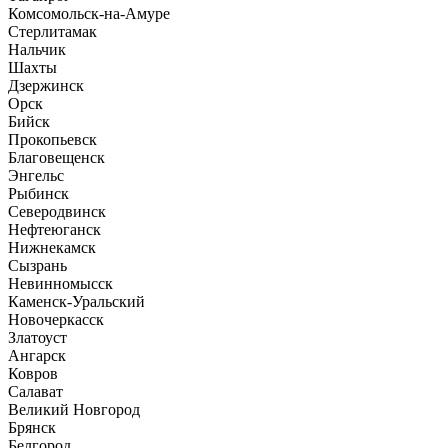
Комсомольск-на-Амуре
Стерлитамак
Нальчик
Шахты
Дзержинск
Орск
Бийск
Прокопьевск
Благовещенск
Энгельс
Рыбинск
Северодвинск
Нефтеюганск
Нижнекамск
Сызрань
Невинномысск
Каменск-Уральский
Новочеркасск
Златоуст
Ангарск
Ковров
Салават
Великий Новгород
Брянск
Белгород