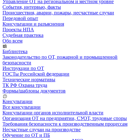
Управление ОТ на региональном и местном уровне
События, интервью, факты
Происшествия, аварии, пожары, несчастные случаи
Передовой опыт
Консультации и разъяснения
Проекты НПА
Судебная практика
Обо всем
Библиотека
Законодательство по ОТ, пожарной и промышленной
безопасности
Инструкции по ОТ
ГОСТы Российской федерации
Технические нормативы
ТК РФ Охрана труда
Формы/шаблоны документов
Консультации
Все консультации
Консультации органов исполнительной власти
Организация ОТ на предприятии, СУОТ, трудовые споры
Требования безопасности к производственным процессам
Несчастные случаи на производстве
Обучение по ОТ и ПБ