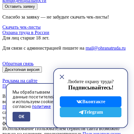
конфиденциальности
Оставить заявку
Спасибо за заявку — не забудьте скачать чек-листы!
Скачать чек-листы
Охрана труда в России
Для лиц старше 18 лет.
Для связи с администрацией пишите на
mail@ohranatruda.ru
Обратная связь
Десктопная версия
Реклама на сайте
Любите охрану труда?
Политика конфиденциальности
Подписывайтесь!
Мы обрабатываем
ВНИМАНИЕ! Любое использование материалов сайта
данные посетителей
возможно только в строгом соответствии с установленными
Вконтакте
и используем cookies
согласно
политике
Правилами
. Любое коммерческое использование материалов
Telegram
сайта и их публикация в печатных изданиях допускается
ОК
только на основании договоров, заключенных в письменной
форме.
Использование Пользователем сервисов сайта возможно
только на условиях, предусмотренных
Пользовательским