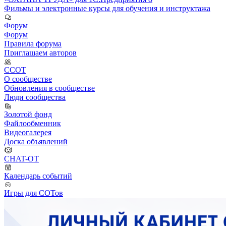
Фильмы и электронные курсы для обучения и инструктажа
Форум
Форум
Правила форума
Приглашаем авторов
ССОТ
О сообществе
Обновления в сообществе
Люди сообщества
Золотой фонд
Файлообменник
Видеогалерея
Доска объявлений
CHAT-OT
Календарь событий
Игры для СОТов