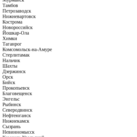
Тамбов
Петрозаводск
Нижневартовск
Кострома
Новороссийск
Йошкар-Ола
Химки
Таганрог
Комсомольск-на-Амуре
Стерлитамак
Нальчик
Шахты
Дзержинск
Орск
Бийск
Прокопьевск
Благовещенск
Энгельс
Рыбинск
Северодвинск
Нефтеюганск
Нижнекамск
Сызрань
Невинномысск