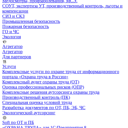
Медосмотры, профзаболевания, МСЭ.
СОУТ, экспертиза УТ, производственный контроль, льготы и
компенсации
СИЗ и СКЗ
Промышленная безопасность
Пожарная безопасность
ГО и ЧС
Экология
Агрегатор
Агрегатор
Для партнеров
Услуги
Комплексные услуги по охране труда от информационного
портала «Охрана труда в России»
Комплексный аудит охраны труда (ОТ)
Оценка профессиональных рисков (ОПР)
Комплексные решения аутсорсинга охраны труда
Производственный контроль (ПК)
Специальная оценка условий труда
Разработка документов по ОТ, ПБ, ЭБ, ЧС
Экологический аутсорсинг
Soft по ОТ и ПБ
«ОХРАНА ТРУДА» для 1С:Предприятия 8