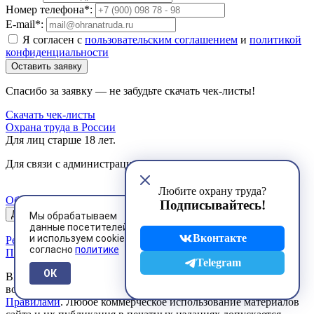
Номер телефона*:
E-mail*:
Я согласен с
пользовательским соглашением
и
политикой
конфиденциальности
Оставить заявку
Спасибо за заявку — не забудьте скачать чек-листы!
Скачать чек-листы
Охрана труда в России
Для лиц старше 18 лет.
Для связи с администрацией пишите на
mail@ohranatruda.ru
Любите охрану труда?
Обратная связь
Подписывайтесь!
Десктопная версия
Мы обрабатываем
данные посетителей
Вконтакте
и используем cookies
Реклама на сайте
согласно
политике
Политика конфиденциальности
Telegram
ОК
ВНИМАНИЕ! Любое использование материалов сайта
возможно только в строгом соответствии с установленными
Правилами
. Любое коммерческое использование материалов