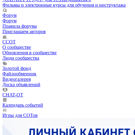
Фильмы и электронные курсы для обучения и инструктажа
Форум
Форум
Правила форума
Приглашаем авторов
ССОТ
О сообществе
Обновления в сообществе
Люди сообщества
Золотой фонд
Файлообменник
Видеогалерея
Доска объявлений
CHAT-OT
Календарь событий
Игры для СОТов