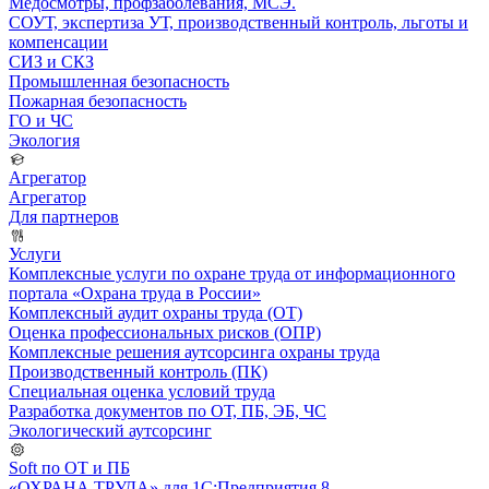
Медосмотры, профзаболевания, МСЭ.
СОУТ, экспертиза УТ, производственный контроль, льготы и
компенсации
СИЗ и СКЗ
Промышленная безопасность
Пожарная безопасность
ГО и ЧС
Экология
Агрегатор
Агрегатор
Для партнеров
Услуги
Комплексные услуги по охране труда от информационного
портала «Охрана труда в России»
Комплексный аудит охраны труда (ОТ)
Оценка профессиональных рисков (ОПР)
Комплексные решения аутсорсинга охраны труда
Производственный контроль (ПК)
Специальная оценка условий труда
Разработка документов по ОТ, ПБ, ЭБ, ЧС
Экологический аутсорсинг
Soft по ОТ и ПБ
«ОХРАНА ТРУДА» для 1С:Предприятия 8