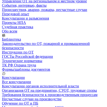
Управление ОТ на региональном и местном уровне
События, интервью, факты
Происшествия, аварии, пожары, несчастные случаи
Передовой опыт
Консультации и разъяснения
Проекты НПА
Судебная практика
Обо всем
Библиотека
Законодательство по ОТ, пожарной и промышленной
безопасности
Инструкции по ОТ
ГОСТы Российской федерации
Технические нормативы
ТК РФ Охрана труда
Формы/шаблоны документов
Консультации
Все консультации
Консультации органов исполнительной власти
Организация ОТ на предприятии, СУОТ, трудовые споры
Требования безопасности к производственным процессам
Несчастные случаи на производстве
Обучение по ОТ и ПБ