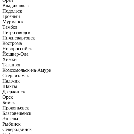
Орёл
Владикавказ
Подольск
Грозный
Мурманск
Тамбов
Петрозаводск
Нижневартовск
Кострома
Новороссийск
Йошкар-Ола
Химки
Таганрог
Комсомольск-на-Амуре
Стерлитамак
Нальчик
Шахты
Дзержинск
Орск
Бийск
Прокопьевск
Благовещенск
Энгельс
Рыбинск
Северодвинск