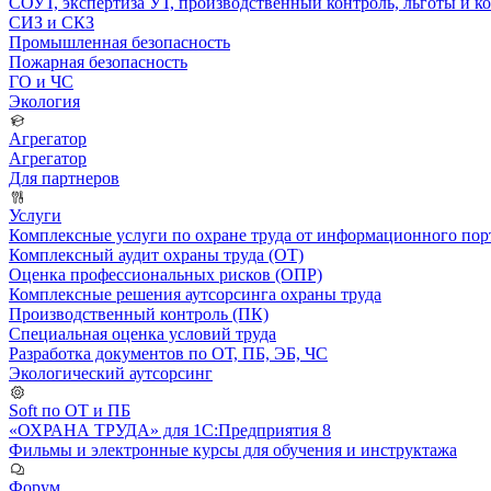
СОУТ, экспертиза УТ, производственный контроль, льготы и 
СИЗ и СКЗ
Промышленная безопасность
Пожарная безопасность
ГО и ЧС
Экология
Агрегатор
Агрегатор
Для партнеров
Услуги
Комплексные услуги по охране труда от информационного порт
Комплексный аудит охраны труда (ОТ)
Оценка профессиональных рисков (ОПР)
Комплексные решения аутсорсинга охраны труда
Производственный контроль (ПК)
Специальная оценка условий труда
Разработка документов по ОТ, ПБ, ЭБ, ЧС
Экологический аутсорсинг
Soft по ОТ и ПБ
«ОХРАНА ТРУДА» для 1С:Предприятия 8
Фильмы и электронные курсы для обучения и инструктажа
Форум