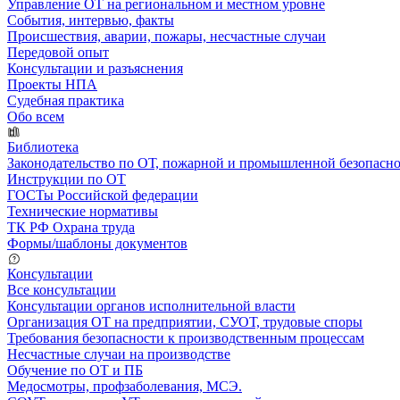
Управление ОТ на региональном и местном уровне
События, интервью, факты
Происшествия, аварии, пожары, несчастные случаи
Передовой опыт
Консультации и разъяснения
Проекты НПА
Судебная практика
Обо всем
Библиотека
Законодательство по ОТ, пожарной и промышленной безопасн
Инструкции по ОТ
ГОСТы Российской федерации
Технические нормативы
ТК РФ Охрана труда
Формы/шаблоны документов
Консультации
Все консультации
Консультации органов исполнительной власти
Организация ОТ на предприятии, СУОТ, трудовые споры
Требования безопасности к производственным процессам
Несчастные случаи на производстве
Обучение по ОТ и ПБ
Медосмотры, профзаболевания, МСЭ.