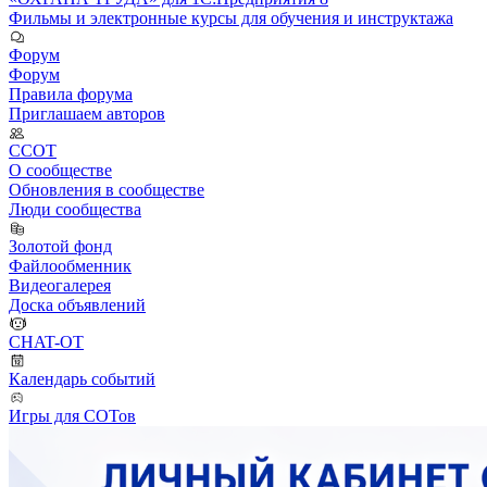
Фильмы и электронные курсы для обучения и инструктажа
Форум
Форум
Правила форума
Приглашаем авторов
ССОТ
О сообществе
Обновления в сообществе
Люди сообщества
Золотой фонд
Файлообменник
Видеогалерея
Доска объявлений
CHAT-OT
Календарь событий
Игры для СОТов