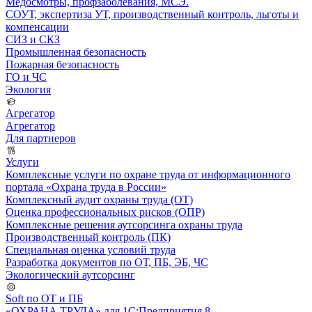
Медосмотры, профзаболевания, МСЭ.
СОУТ, экспертиза УТ, производственный контроль, льготы и
компенсации
СИЗ и СКЗ
Промышленная безопасность
Пожарная безопасность
ГО и ЧС
Экология
Агрегатор
Агрегатор
Для партнеров
Услуги
Комплексные услуги по охране труда от информационного
портала «Охрана труда в России»
Комплексный аудит охраны труда (ОТ)
Оценка профессиональных рисков (ОПР)
Комплексные решения аутсорсинга охраны труда
Производственный контроль (ПК)
Специальная оценка условий труда
Разработка документов по ОТ, ПБ, ЭБ, ЧС
Экологический аутсорсинг
Soft по ОТ и ПБ
«ОХРАНА ТРУДА» для 1С:Предприятия 8