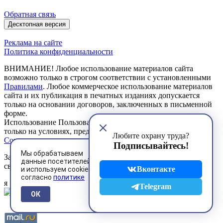
Обратная связь
Десктопная версия
Реклама на сайте
Политика конфиденциальности
ВНИМАНИЕ! Любое использование материалов сайта
возможно только в строгом соответствии с установленными
Правилами
. Любое коммерческое использование материалов
сайта и их публикация в печатных изданиях допускается
только на основании договоров, заключенных в письменной
форме.
Использование Пользователем сервисов сайта возможно
только на условиях, предусмотренных
Пользовательским
Любите охрану труда?
Соглашением
Подписывайтесь!
Мы обрабатываем
Зарегистрированное средство массовой информации
данные посетителей
свидетельство ЭЛ № ФС 77 - 85134 от 27.04.2023 г.
Вконтакте
и используем cookies
согласно
политике
я
Telegram
ОК