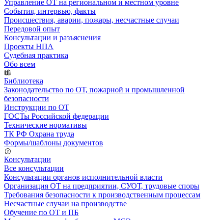
Управление ОТ на региональном и местном уровне
События, интервью, факты
Происшествия, аварии, пожары, несчастные случаи
Передовой опыт
Консультации и разъяснения
Проекты НПА
Судебная практика
Обо всем
Библиотека
Законодательство по ОТ, пожарной и промышленной
безопасности
Инструкции по ОТ
ГОСТы Российской федерации
Технические нормативы
ТК РФ Охрана труда
Формы/шаблоны документов
Консультации
Все консультации
Консультации органов исполнительной власти
Организация ОТ на предприятии, СУОТ, трудовые споры
Требования безопасности к производственным процессам
Несчастные случаи на производстве
Обучение по ОТ и ПБ