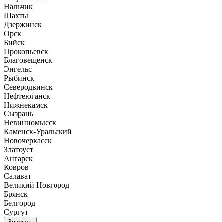
Нальчик
Шахты
Дзержинск
Орск
Бийск
Прокопьевск
Благовещенск
Энгельс
Рыбинск
Северодвинск
Нефтеюганск
Нижнекамск
Сызрань
Невинномысск
Каменск-Уральский
Новочеркасск
Златоуст
Ангарск
Ковров
Салават
Великий Новгород
Брянск
Белгород
Сургут
Закрыть